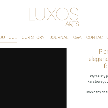
OUTIQUE
OUR STORY
JOURNAL
Q&A
CONTACT 
Pie
eleganc
f
Wyrazisty p
karatowego żó
Ikoniczny des