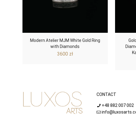
Modern Atelier MJM White Gold Ring
Gold
with Diamonds
Diamo
K
3600
zł
CONTACT
+48 882 007 002
info@luxosarts.