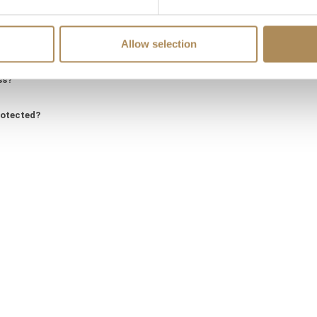
ity?
Allow selection
?
ss?
rotected?