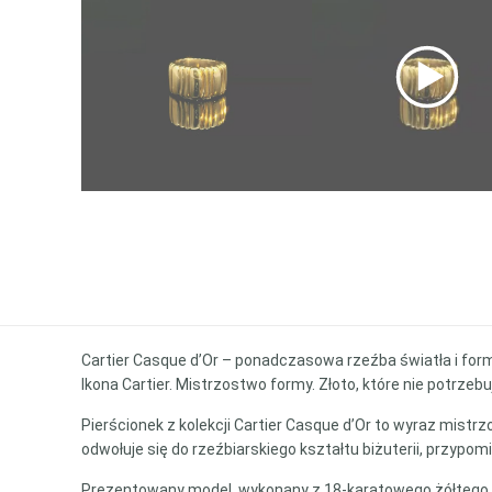
Cartier Casque d’Or – ponadczasowa rzeźba światła i for
Ikona Cartier. Mistrzostwo formy. Złoto, które nie potrzeb
Pierścionek z kolekcji Cartier Casque d’Or to wyraz mistrz
odwołuje się do rzeźbiarskiego kształtu biżuterii, przypo
Prezentowany model, wykonany z 18-karatowego żółtego z