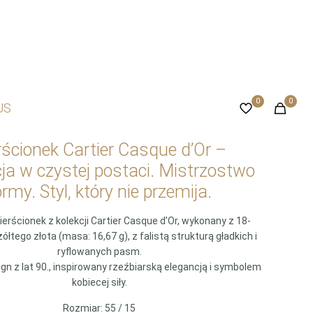
0
0
US
rścionek Cartier Casque d’Or –
ja w czystej postaci. Mistrzostwo
ormy. Styl, który nie przemija.
ierścionek z kolekcji Cartier Casque d’Or, wykonany z 18-
łtego złota (masa: 16,67 g), z falistą strukturą gładkich i
ryflowanych pasm.
ign z lat 90., inspirowany rzeźbiarską elegancją i symbolem
kobiecej siły.
Rozmiar: 55 / 15