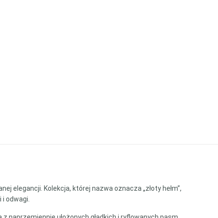
nej elegancji. Kolekcja, której nazwa oznacza „złoty hełm”,
 i odwagi.
 z naprzemiennie ułożonych gładkich i ryflowanych pasm.