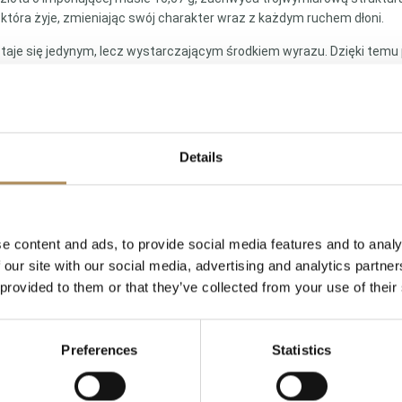
 która żyje, zmieniając swój charakter wraz z każdym ruchem dłoni.
aje się jedynym, lecz wystarczającym środkiem wyrazu. Dzięki temu pi
obiety, która rozumie język formy i ceni biżuterię, która nie ulega modz
Details
e.
LUXOS Arts - Your Questions Answered
e content and ads, to provide social media features and to analy
 our site with our social media, advertising and analytics partn
 provided to them or that they’ve collected from your use of their
ing of a specific item?
Preferences
Statistics
d of genuine value?