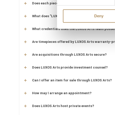
Does each piece include a certificate of authentic
Deny
What does "LUXOS Arts Certified Selection" signify
What credentials does the LUXOS Arts team posse
Are timepieces offered by LUXOS Arts warranty-p
Are acquisitions through LUXOS Arts secure?
Does LUXOS Arts provide investment counsel?
Can I offer an item for sale through LUXOS Arts?
How may I arrange an appointment?
Does LUXOS Arts host private events?