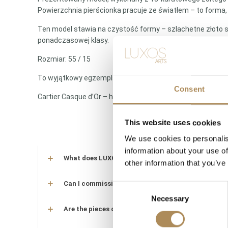
Powierzchnia pierścionka pracuje ze światłem – to forma,
Ten model stawia na czystość formy – szlachetne złoto st
ponadczasowej klasy.
Rozmiar: 55 / 15
To wyjątkowy egzemplarz o kolekcjonerskiej wartości – dla k
Consent
Cartier Casque d’Or – historia, sztuka i siła zaklęte w złoci
This website uses cookies
We use cookies to personalis
information about your use of
What does LUXOS Arts do?
other information that you’ve
Can I commission a bespoke piece or request sourc
Consent
Necessary
Selection
Are the pieces offered by LUXOS Arts authentic an