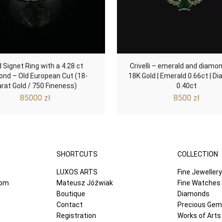
 Signet Ring with a 4.28 ct
Crivelli – emerald and diamond
nd – Old European Cut (18-
18K Gold | Emerald 0.66ct | 
arat Gold / 750 Fineness)
0.40ct
85000
zł
8500
zł
SHORTCUTS
COLLECTION
LUXOS ARTS
Fine Jewellery
com
Mateusz Jóźwiak
Fine Watches
Boutique
Diamonds
Contact
Precious Ge
Registration
Works of Arts