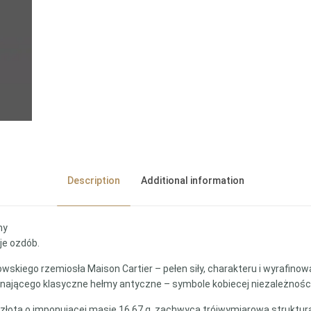
Description
Additional information
my
uje ozdób.
owskiego rzemiosła Maison Cartier – pełen siły, charakteru i wyrafinowa
minającego klasyczne hełmy antyczne – symbole kobiecej niezależności
łota o imponującej masie 16,67 g, zachwyca trójwymiarową strukturą