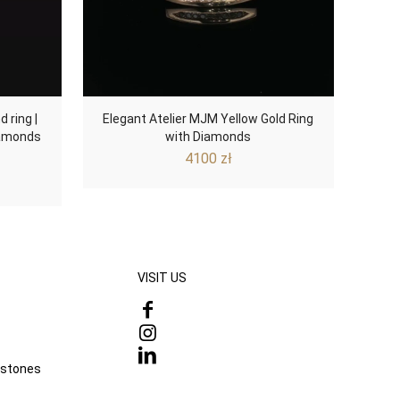
 ring |
Elegant Atelier MJM Yellow Gold Ring
Diamonds
with Diamonds
4100
zł
VISIT US
mstones