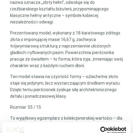
nazwa oznacza „złoty hełm”, odwołuje się do
rzeźbiarskiego kształtu biżuterii, przypominającego
klasyczne hełmy antyczne – symbole kobiecej
niezależności i odwagi.
Prezentowany model, wykonany z 18-karatowego żółtego
złota o imponującej masie 16,67 g, zachwyca
trójwymiarową strukturą z naprzemiennie ułożonych
gładkich i ryflowanych pasm. Powierzchnia pierścionka
pracuje ze światłem – to forma, która żyje, zmieniając swój
charakter wraz z każdym ruchem dłoni.
Ten model stawia na czystość formy – szlachetne złoto
staje się jedynym, lecz wystarczającym środkiem wyrazu.
Dzięki temu pierścionek zyskuje siłę architektonicznego
detalu i ponadczasowej klasy.
Rozmiar: 55 / 15
To wyjątkowy egzemplarz o kolekcjonerskiej wartości – dla
kobiety, która rozumie język formy i ceni biżuterię, która nie
ulega modzie, lecz ją definiuje.