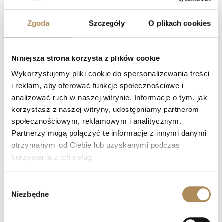
Cartier Casque d’Or – historia, sztuka i siła zaklęte w złocie.
Zgoda
Szczegóły
O plikach cookies
LUXOS Arts — Najczęściej zadawane
Niniejsza strona korzysta z plików cookie
pytania (Q&A)
Wykorzystujemy pliki cookie do spersonalizowania treści
i reklam, aby oferować funkcje społecznościowe i
Czym zajmuje się LUXOS Arts?
analizować ruch w naszej witrynie. Informacje o tym, jak
korzystasz z naszej witryny, udostępniamy partnerom
Czy mogę złożyć indywidualne zamówienie lub
społecznościowym, reklamowym i analitycznym.
poprosić o wyszukanie konkretnego przedmiotu?
Partnerzy mogą połączyć te informacje z innymi danymi
otrzymanymi od Ciebie lub uzyskanymi podczas
Czy obiekty oferowane przez LUXOS Arts są
korzystania z ich usług.
autentyczne i wartościowe?
Wybór
Czy każdy przedmiot posiada certyfikat
Niezbędne
autentyczności?
zgody
Co oznacza „LUXOS Arts Certified Selection”?