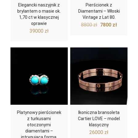
Elegancki naszyjnik z
Pierścionek z
brylantem o masie ok.
Diamentami – Włoski
1,70 ct w klasycznej
Vintage z Lat 80.
oprawie
Pierwotna
Aktualn
8800
zł
7800
zł
cena
cena
39000
zł
wynosiła:
wynosi:
8800 zł.
7800 zł.
Platynowy pierścionek
Ikoniczna bransoleta
z turkusami
Cartier LOVE – model
otoczonymi
klasyczny
diamentami –
26000
zł
intrygująca forma,