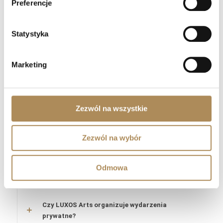
Preferencje
Jakie certyfikaty posiada zespół LUXOS Arts?
Statystyka
Czy zegarki z oferty LUXOS Arts objęte są
gwarancją?
Marketing
Czy zakupy w LUXOS Arts są bezpieczne?
Zezwól na wszystkie
Czy LUXOS Arts oferuje doradztwo
inwestycyjne?
Zezwól na wybór
Czy mogę sprzedać przedmiot za
pośrednictwem LUXOS Arts?
Odmowa
Jak mogę umówić się na spotkanie?
Czy LUXOS Arts organizuje wydarzenia
prywatne?