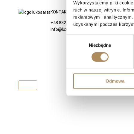
Wykorzystujemy pliki cookie 
ruch w naszej witrynie. Inf
KONTAKT
NA SKRÓTY
reklamowym i analitycznym. 
+48 882 007 002
LUXOS ARTS
uzyskanymi podczas korzysta
info@luxosarts.com
Mateusz Jóźwiak
Sklep
Wybór
Kontakt
Niezbędne
zgody
Rejestracja
Moje konto
Odstąp od umowy tuta
Odmowa
Luxos 