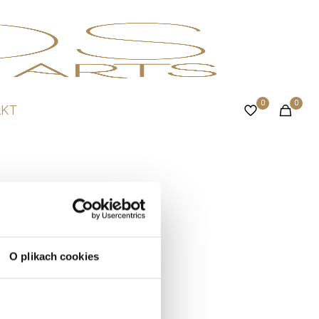
0
0
AKT
O plikach cookies