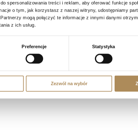
do spersonalizowania treści i reklam, aby oferować funkcje sp
ormacje o tym, jak korzystasz z naszej witryny, udostępniamy p
OFERTA
ODWIEDŹ NAS
Partnerzy mogą połączyć te informacje z innymi danymi otrzym
Biżuteria
nia z ich usług.
Zegarki cenionych manufaktur
Diamenty
Kamienie szlachetne
Preferencje
Statystyka
Dzieła sztuki
Wnętrza
j
Zezwól na wybór
Z
Arts © 2026 |
Polityka Prywatności
|
Regulamin
| Realizacja:
Kreujemy I