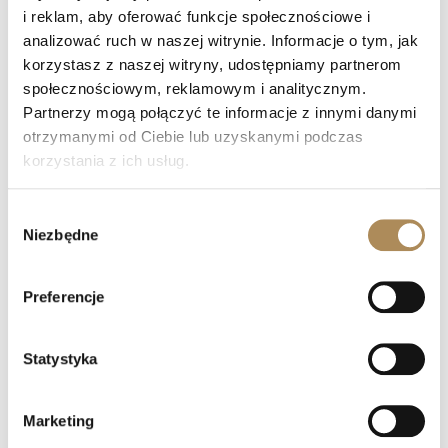
i reklam, aby oferować funkcje społecznościowe i
+48 882 007 002
analizować ruch w naszej witrynie. Informacje o tym, jak
info@luxosarts.com
korzystasz z naszej witryny, udostępniamy partnerom
społecznościowym, reklamowym i analitycznym.
Partnerzy mogą połączyć te informacje z innymi danymi
NA SKRÓTY
otrzymanymi od Ciebie lub uzyskanymi podczas
LUXOS ARTS
korzystania z ich usług.
Mateusz Jóźwiak
Sklep
Wybór
Kontakt
Niezbędne
zgody
Rejestracja
Moje konto
Odstąp od umowy tutaj
Preferencje
Statystyka
OFERTA
Biżuteria
Marketing
Zegarki cenionych manufaktur