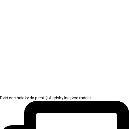
Dziś noc należy do pełni 🌕 A gdyby księżyc mógł z