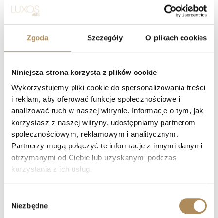
Carlo Illario & Fasano
Must de Cartier —
Torino – kolekcjonerskie
kryształowy kałamarz z
pudełko vanity case
kompletem pudełek
7500
zł
2200
zł
Zgoda
Szczegóły
O plikach cookies
Niniejsza strona korzysta z plików cookie
Wykorzystujemy pliki cookie do spersonalizowania treści
i reklam, aby oferować funkcje społecznościowe i
analizować ruch w naszej witrynie. Informacje o tym, jak
korzystasz z naszej witryny, udostępniamy partnerom
społecznościowym, reklamowym i analitycznym.
Partnerzy mogą połączyć te informacje z innymi danymi
otrzymanymi od Ciebie lub uzyskanymi podczas
korzystania z ich usług.
KONTAKT
+48 882 007 002
Wybór
info@luxosarts.com
Niezbędne
zgody