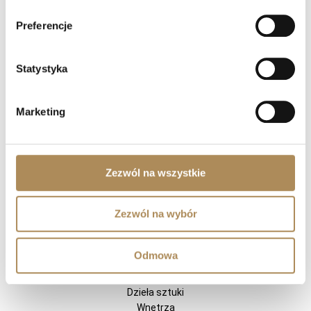
Preferencje
NA SKRÓTY
LUXOS ARTS
Statystyka
Mateusz Jóźwiak
Sklep
Kontakt
Marketing
Rejestracja
Moje konto
Odstąp od umowy tutaj
Zezwól na wszystkie
OFERTA
Zezwól na wybór
Biżuteria
Zegarki cenionych manufaktur
Odmowa
Diamenty
Kamienie szlachetne
Dzieła sztuki
Wnętrza