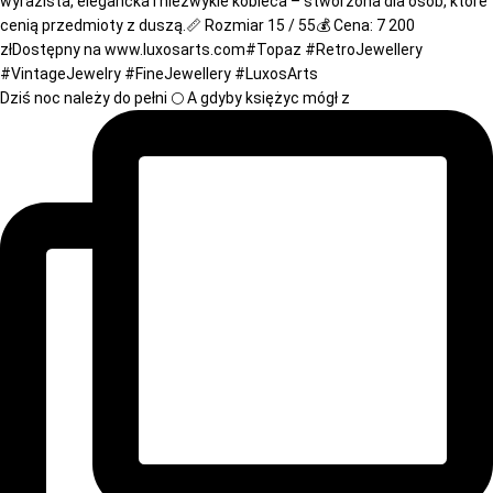
Dziś noc należy do pełni 🌕 A gdyby księżyc mógł z