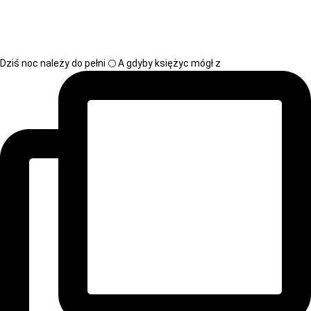
Dziś noc należy do pełni 🌕 A gdyby księżyc mógł z