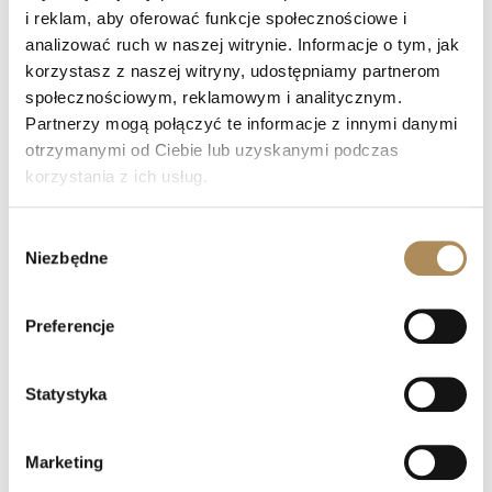
i reklam, aby oferować funkcje społecznościowe i
+48 882 007 002
analizować ruch w naszej witrynie. Informacje o tym, jak
info@luxosarts.com
korzystasz z naszej witryny, udostępniamy partnerom
społecznościowym, reklamowym i analitycznym.
Partnerzy mogą połączyć te informacje z innymi danymi
NA SKRÓTY
otrzymanymi od Ciebie lub uzyskanymi podczas
LUXOS ARTS
korzystania z ich usług.
Mateusz Jóźwiak
Sklep
Wybór
Kontakt
Niezbędne
zgody
Rejestracja
Moje konto
Odstąp od umowy tutaj
Preferencje
Statystyka
OFERTA
Biżuteria
Marketing
Zegarki cenionych manufaktur