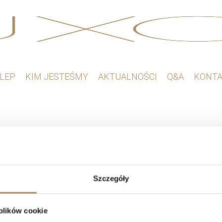
 znaleziono produktów, których szukasz.
LEP
KIM JESTEŚMY
AKTUALNOŚCI
Q&A
KONT
Szczegóły
 plików cookie