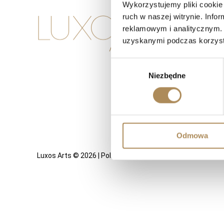
Wykorzystujemy pliki cookie 
ruch w naszej witrynie. Inf
KONTAKT
reklamowym i analitycznym. 
+48 882 007 002
uzyskanymi podczas korzysta
info@luxosarts.
Wybór
Niezbędne
zgody
Odmowa
Luxos Arts © 2026 |
Polityka Prywatności
|
Regulamin
| Rea