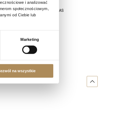
ołecznościowe i analizować
artnerom społecznościowym,
ODWIEDŹ NAS
anymi od Ciebie lub
onych manufaktur
achetne
Marketing
ezwól na wszystkie