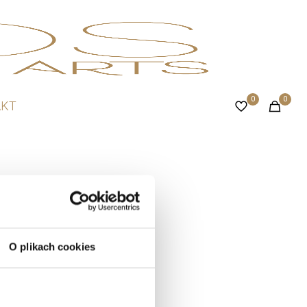
0
0
AKT
O plikach cookies