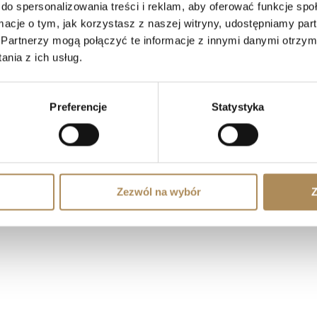
do spersonalizowania treści i reklam, aby oferować funkcje sp
ormacje o tym, jak korzystasz z naszej witryny, udostępniamy p
NA SKRÓTY
OFERTA
Partnerzy mogą połączyć te informacje z innymi danymi otrzym
LUXOS ARTS
Biżuteria
nia z ich usług.
com
Mateusz Jóźwiak
Zegarki ceni
Sklep
Diamenty
Kontakt
Kamienie szl
Preferencje
Statystyka
Rejestracja
Dzieła sztuki
Moje konto
Wnętrza
Odstąp od umowy tutaj
Zezwól na wybór
Z
lizacja:
Kreujemy Internet