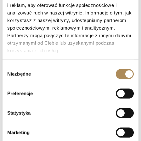
i reklam, aby oferować funkcje społecznościowe i
+48 882 007 002
analizować ruch w naszej witrynie. Informacje o tym, jak
info@luxosarts.com
korzystasz z naszej witryny, udostępniamy partnerom
społecznościowym, reklamowym i analitycznym.
Partnerzy mogą połączyć te informacje z innymi danymi
NA SKRÓTY
otrzymanymi od Ciebie lub uzyskanymi podczas
LUXOS ARTS
korzystania z ich usług.
Mateusz Jóźwiak
Sklep
Wybór
Kontakt
Niezbędne
zgody
Rejestracja
Moje konto
Odstąp od umowy tutaj
Preferencje
Statystyka
OFERTA
Biżuteria
Marketing
Zegarki cenionych manufaktur