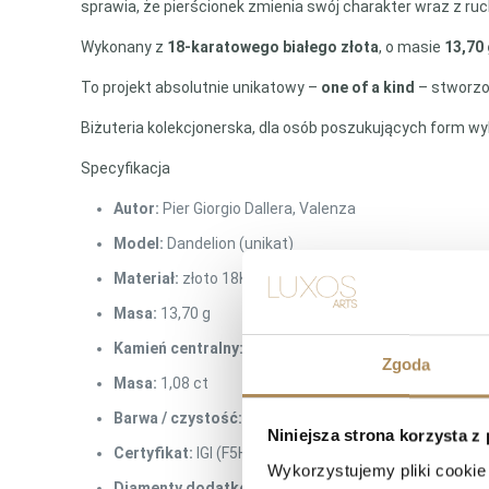
sprawia, że pierścionek zmienia swój charakter wraz z ruc
Wykonany z
18-karatowego białego złota
, o masie
13,70
To projekt absolutnie unikatowy –
one of a kind
– stworzon
Biżuteria kolekcjonerska, dla osób poszukujących form wyk
Specyfikacja
Autor:
Pier Giorgio Dallera, Valenza
Model:
Dandelion (unikat)
Materiał:
złoto 18K (750), białe
Masa:
13,70 g
Kamień centralny:
diament cushion
Zgoda
Masa:
1,08 ct
Barwa / czystość:
D / VVS2
Niniejsza strona korzysta z
Certyfikat:
IGI (F5H35045)
Wykorzystujemy pliki cookie 
Diamenty dodatkowe:
55 szt., szlif brylantowy