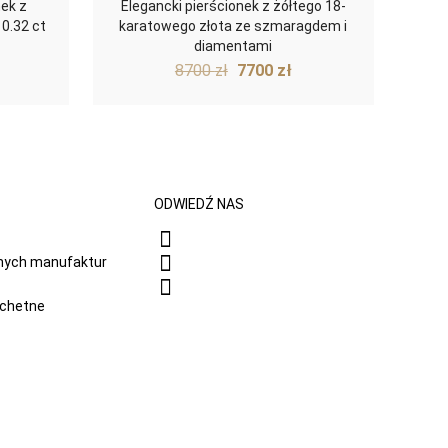
ek z
Elegancki pierścionek z żółtego 18-
0.32 ct
karatowego złota ze szmaragdem i
diamentami
na
ktualna
Pierwotna
Aktualna
8700
zł
7700
zł
ena
cena
cena
:
ynosi:
wynosiła:
wynosi:
500 zł.
8700 zł.
7700 zł.
ODWIEDŹ NAS
onych manufaktur
achetne