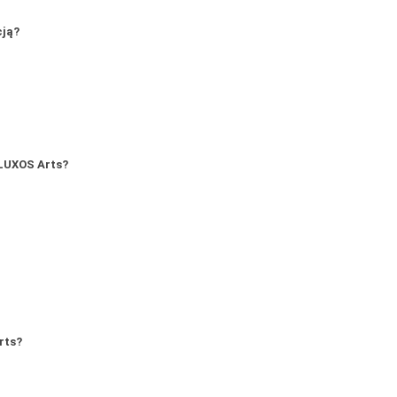
cją?
LUXOS Arts?
rts?