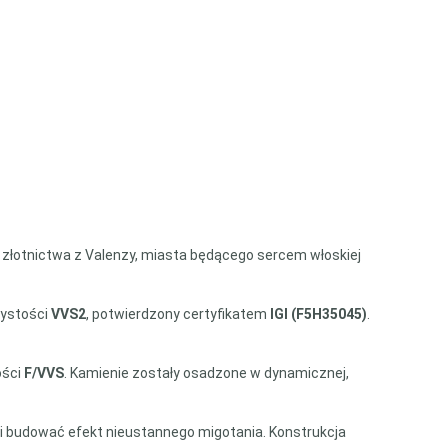
 złotnictwa z Valenzy, miasta będącego sercem włoskiej
zystości
VVS2
, potwierdzony certyfikatem
IGI (F5H35045)
.
ości
F/VVS
. Kamienie zostały osadzone w dynamicznej,
y i budować efekt nieustannego migotania. Konstrukcja