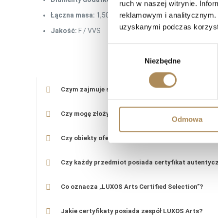
ruch w naszej witrynie. Inf
reklamowym i analitycznym. 
Łączna masa:
1,50 ct
uzyskanymi podczas korzysta
Jakość:
F / VVS
Wybór
LUXO
Niezbędne
zgody
Czym zajmuje się LUXOS Arts?
Czy mogę złożyć indywidualne zamówienie lub po
Odmowa
Czy obiekty oferowane przez LUXOS Arts są auten
Czy każdy przedmiot posiada certyfikat autentyc
Co oznacza „LUXOS Arts Certified Selection”?
Jakie certyfikaty posiada zespół LUXOS Arts?