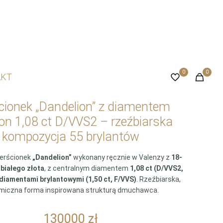
0
0
AKT
cionek „Dandelion” z diamentem
on 1,08 ct D/VVS2 – rzeźbiarska
kompozycja 55 brylantów
ierścionek
„Dandelion”
wykona
ny ręcznie w Valenzy z
18-
białego złota
, z centralnym diamentem
1,08 ct (D/VVS2,
diamentami brylantowymi (1,50 ct, F/VVS)
. Rzeźbiarska,
miczna forma inspirowana strukturą dmuchawca.
130000
zł