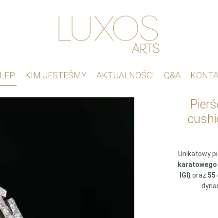
LEP
KIM JESTEŚMY
AKTUALNOŚCI
Q&A
KONT
Pierś
cushi
Unikatowy p
karatowego 
IGI)
oraz
55 
dyna