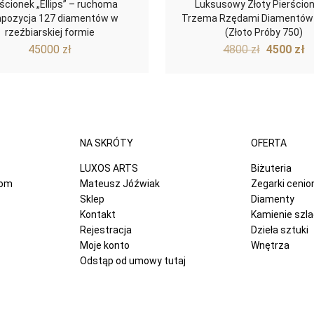
rścionek „Ellips” – ruchoma
Luksusowy Złoty Pierścion
pozycja 127 diamentów w
Trzema Rzędami Diamentów 
rzeźbiarskiej formie
(Złoto Próby 750)
Pierwot
A
45000
zł
4800
zł
4500
zł
cena
c
wynosiła
w
4800 zł.
4
NA SKRÓTY
OFERTA
LUXOS ARTS
Biżuteria
com
Mateusz Jóźwiak
Zegarki ceni
Sklep
Diamenty
Kontakt
Kamienie szl
Rejestracja
Dzieła sztuki
Moje konto
Wnętrza
Odstąp od umowy tutaj