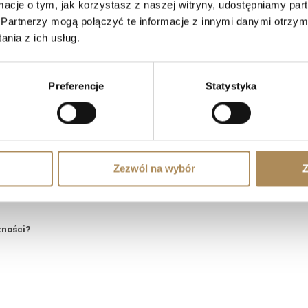
ormacje o tym, jak korzystasz z naszej witryny, udostępniamy p
Partnerzy mogą połączyć te informacje z innymi danymi otrzym
nia z ich usług.
S Arts — Najczęściej zadawane pytania 
Preferencje
Statystyka
prosić o wyszukanie konkretnego przedmiotu?
Zezwól na wybór
Z
tyczne i wartościowe?
zności?