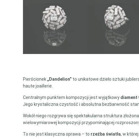
Pierścionek
„Dandelion”
to unikatowe dzieło sztuki jubile
haute joaillerie.
Centralnym punktem kompozycji jest wyjątkowy
diament w
Jego krystaliczna czystość i absolutna bezbarwność stano
Wokół niego rozgrywa się spektakularna struktura złożon
wielowymiarowej kompozycji przypominającej rozproszon
To nie jest klasyczna oprawa – to
rzeźba światła
, w któr