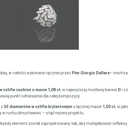
rskiej, w całości wykonane ręcznie przez
Pier Giorgio Dallera
– mistrza
 szlifie cushion o masie 1,08 ct
, w najwyższej możliwej barwie
D
i c
wią punkt odniesienia dla całej kompozycji.
a z
55 diamentów w szlifie brylantowym
o łącznej masie
1,50 ct
, w jak
y w ruchu dmuchawiec – stąd nazwa projektu.
ej każdy element został zaprojektowany tak, aby multiplikować refleks