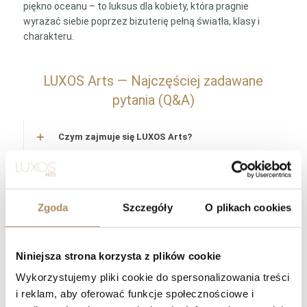
piękno oceanu – to luksus dla kobiety, która pragnie
wyrażać siebie poprzez biżuterię pełną światła, klasy i
charakteru.
LUXOS Arts — Najczęściej zadawane
pytania (Q&A)
Czym zajmuje się LUXOS Arts?
Czy mogę złożyć indywidualne zamówienie lub
poprosić o wyszukanie konkretnego przedmiotu?
Zgoda
Szczegóły
O plikach cookies
Czy obiekty oferowane przez LUXOS Arts są
autentyczne i wartościowe?
Niniejsza strona korzysta z plików cookie
Czy każdy przedmiot posiada certyfikat
Wykorzystujemy pliki cookie do spersonalizowania treści
autentyczności?
i reklam, aby oferować funkcje społecznościowe i