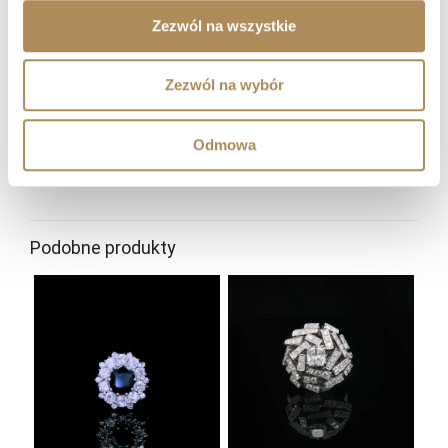
prywatne?
Zezwól na wszystkie
Czy współpracujecie z klientami z zagranicy?
Zezwól na wybór
Gdzie mogę śledzić nowości i wydarzenia LUXOS
Arts?
Odmowa
Podobne produkty