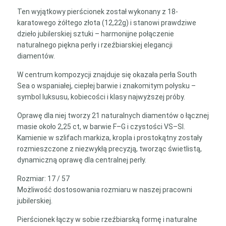
Ten wyjątkowy pierścionek został wykonany z 18-
karatowego żółtego złota (12,22g) i stanowi prawdziwe
dzieło jubilerskiej sztuki – harmonijne połączenie
naturalnego piękna perły i rzeźbiarskiej elegancji
diamentów.
W centrum kompozycji znajduje się okazała perła South
Sea o wspaniałej, ciepłej barwie i znakomitym połysku –
symbol luksusu, kobiecości i klasy najwyższej próby.
Oprawę dla niej tworzy 21 naturalnych diamentów o łącznej
masie około 2,25 ct, w barwie F–G i czystości VS–SI.
Kamienie w szlifach markiza, kropla i prostokątny zostały
rozmieszczone z niezwykłą precyzją, tworząc świetlistą,
dynamiczną oprawę dla centralnej perły.
Rozmiar: 17 / 57
Możliwość dostosowania rozmiaru w naszej pracowni
jubilerskiej.
Pierścionek łączy w sobie rzeźbiarską formę i naturalne