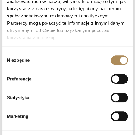
analizować ruch w naszej witrynie. Informacje o tym, jak
Co oznacza „LUXOS Arts Certified Selection”?
korzystasz z naszej witryny, udostępniamy partnerom
społecznościowym, reklamowym i analitycznym.
Jakie certyfikaty posiada zespół LUXOS Arts?
Partnerzy mogą połączyć te informacje z innymi danymi
otrzymanymi od Ciebie lub uzyskanymi podczas
Czy zegarki z oferty LUXOS Arts objęte są
korzystania z ich usług.
gwarancją?
Wybór
Czy zakupy w LUXOS Arts są bezpieczne?
Niezbędne
zgody
Czy LUXOS Arts oferuje doradztwo
Preferencje
inwestycyjne?
Czy mogę sprzedać przedmiot za
Statystyka
pośrednictwem LUXOS Arts?
Jak mogę umówić się na spotkanie?
Marketing
Czy LUXOS Arts organizuje wydarzenia