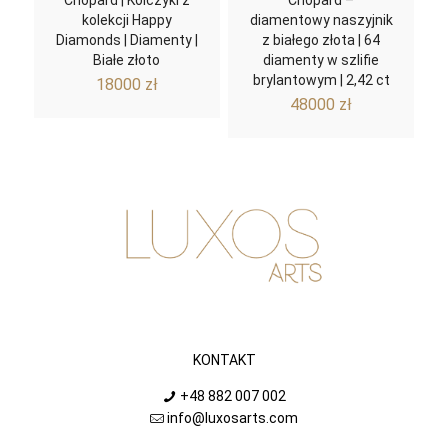
Chopard | Kolczyki z
Chopard –
kolekcji Happy
diamentowy naszyjnik
Diamonds | Diamenty |
z białego złota | 64
Białe złoto
diamenty w szlifie
brylantowym | 2,42 ct
18000
zł
48000
zł
KONTAKT
+48 882 007 002
info@luxosarts.com