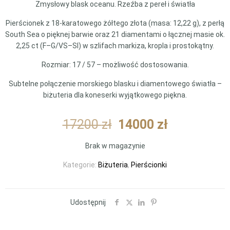
Zmysłowy blask oceanu. Rzeźba z pereł i światła
Pierścionek z 18-karatowego żółtego złota (masa: 12,22 g), z perłą
South Sea o pięknej barwie oraz 21 diamentami o łącznej masie ok.
2,25 ct (F–G/VS–SI) w szlifach markiza, kropla i prostokątny.
Rozmiar: 17 / 57 – możliwość dostosowania.
Subtelne połączenie morskiego blasku i diamentowego światła –
biżuteria dla koneserki wyjątkowego piękna.
Pierwotna
Aktualna
17200
zł
14000
zł
cena
cena
Brak w magazynie
wynosiła:
wynosi:
17200 zł.
14000 zł.
Kategorie:
Biżuteria
,
Pierścionki
Udostępnij