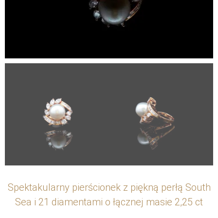
Spektakularny pierścionek z piękną perłą South
Sea i 21 diamentami o łącznej masie 2,25 ct