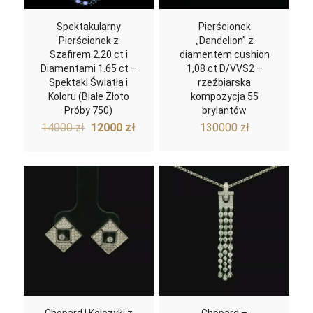
Spektakularny
Pierścionek
Pierścionek z
„Dandelion” z
Szafirem 2.20 ct i
diamentem cushion
Diamentami 1.65 ct –
1,08 ct D/VVS2 –
Spektakl Światła i
rzeźbiarska
Koloru (Białe Złoto
kompozycja 55
Próby 750)
brylantów
Pierwotna
Aktualna
14000
zł
12000
zł
130000
zł
cena
cena
wynosiła:
wynosi:
14000 zł.
12000 zł.