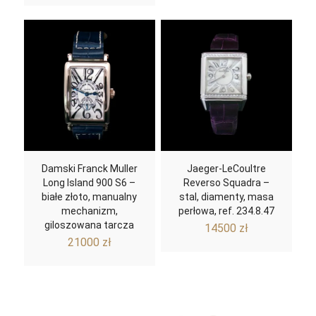
Damski Franck Muller
Jaeger-LeCoultre
Long Island 900 S6 –
Reverso Squadra –
białe złoto, manualny
stal, diamenty, masa
mechanizm,
perłowa, ref. 234.8.47
giloszowana tarcza
14500
zł
21000
zł