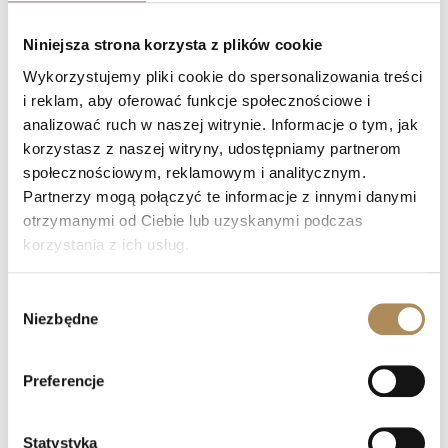
Czym zajmuje się LUXOS Arts?
Niniejsza strona korzysta z plików cookie
Czy mogę złożyć indywidualne zamówienie lub
Wykorzystujemy pliki cookie do spersonalizowania treści
poprosić o wyszukanie konkretnego przedmiotu?
i reklam, aby oferować funkcje społecznościowe i
analizować ruch w naszej witrynie. Informacje o tym, jak
Czy obiekty oferowane przez LUXOS Arts są
korzystasz z naszej witryny, udostępniamy partnerom
autentyczne i wartościowe?
społecznościowym, reklamowym i analitycznym.
Partnerzy mogą połączyć te informacje z innymi danymi
Czy każdy przedmiot posiada certyfikat
otrzymanymi od Ciebie lub uzyskanymi podczas
autentyczności?
korzystania z ich usług.
Co oznacza „LUXOS Arts Certified Selection”?
Wybór
Niezbędne
zgody
Jakie certyfikaty posiada zespół LUXOS Arts?
Czy zegarki z oferty LUXOS Arts objęte są
Preferencje
gwarancją?
Statystyka