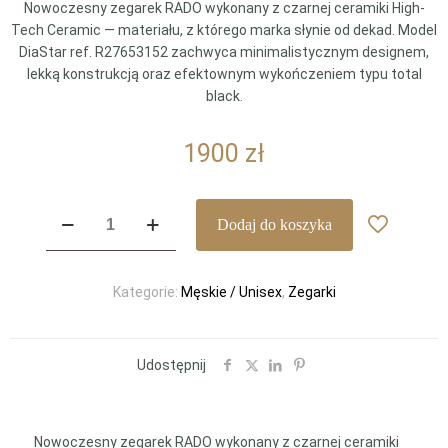
Nowoczesny zegarek RADO wykonany z czarnej ceramiki High-
Tech Ceramic — materiału, z którego marka słynie od dekad. Model
DiaStar ref. R27653152 zachwyca minimalistycznym designem,
lekką konstrukcją oraz efektownym wykończeniem typu total
black.
1900
zł
ilość
Dodaj do koszyka
RADO
DiaStar
High-
Kategorie:
Męskie / Unisex
,
Zegarki
Tech
Ceramics
ref.
R27653152
Udostępnij
Nowoczesny zegarek RADO wykonany z czarnej ceramiki