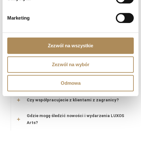
Czy zakupy w LUXOS Arts są bezpieczne?
Czy LUXOS Arts oferuje doradztwo
Marketing
inwestycyjne?
Czy mogę sprzedać przedmiot za
Zezwól na wszystkie
pośrednictwem LUXOS Arts?
Jak mogę umówić się na spotkanie?
Zezwól na wybór
Czy LUXOS Arts organizuje wydarzenia
Odmowa
prywatne?
Czy współpracujecie z klientami z zagranicy?
Gdzie mogę śledzić nowości i wydarzenia LUXOS
Arts?