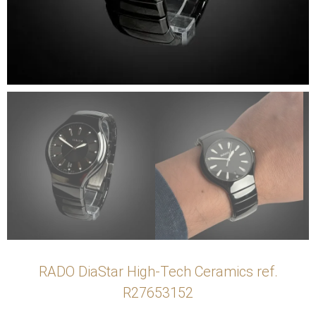
RADO DiaStar High-Tech Ceramics ref.
R27653152