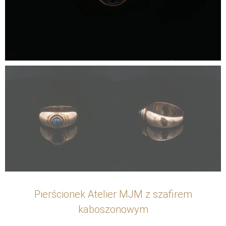
Pierścionek Atelier MJM z szafirem
kaboszonowym