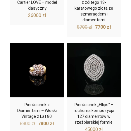
Cartier LOVE – model
z żółtego 18-
klasyczny
karatowego złota ze
szmaragdem i
26000
zł
diamentami
Pierwotna
Aktualn
8700
zł
7700
zł
cena
cena
wynosiła:
wynosi:
8700 zł.
7700 zł.
Pierścionek z
Pierścionek „Ellips” –
Diamentami – Włoski
ruchoma kompozycja
Vintage z Lat 80.
127 diamentów w
Pierwotna
Aktualna
rzeźbiarskiej formie
8800
zł
7800
zł
cena
cena
45000
zł