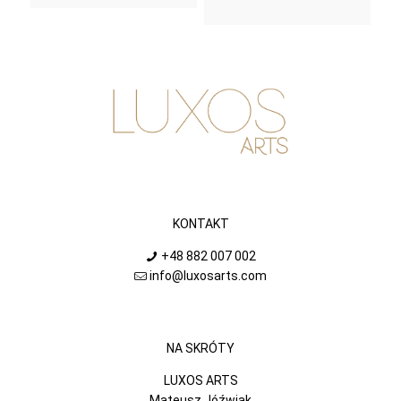
wynosiła:
wynosi:
8800 zł.
7800 zł.
KONTAKT
+48 882 007 002
info@luxosarts.com
NA SKRÓTY
LUXOS ARTS
Mateusz Jóźwiak