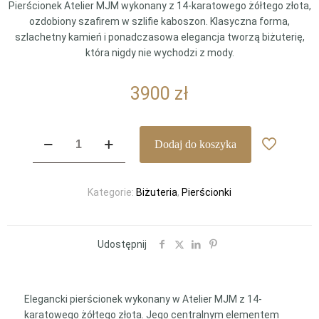
Pierścionek Atelier MJM wykonany z 14-karatowego żółtego złota,
ozdobiony szafirem w szlifie kaboszon. Klasyczna forma,
szlachetny kamień i ponadczasowa elegancja tworzą biżuterię,
która nigdy nie wychodzi z mody.
3900
zł
ilość
Dodaj do koszyka
Pierścionek
Atelier
MJM
Kategorie:
Biżuteria
,
Pierścionki
z
szafirem
kaboszonowym
Udostępnij
Elegancki pierścionek wykonany w Atelier MJM z 14-
karatowego żółtego złota. Jego centralnym elementem