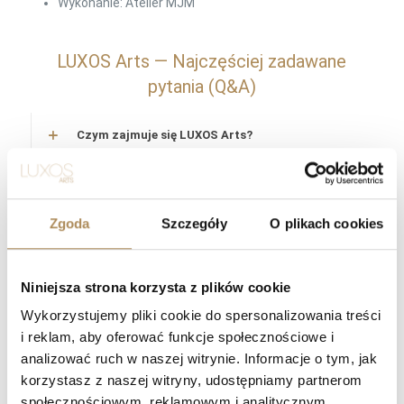
Wykonanie: Atelier MJM
LUXOS Arts — Najczęściej zadawane
pytania (Q&A)
Czym zajmuje się LUXOS Arts?
Czy mogę złożyć indywidualne zamówienie lub
poprosić o wyszukanie konkretnego przedmiotu?
Zgoda
Szczegóły
O plikach cookies
Czy obiekty oferowane przez LUXOS Arts są
autentyczne i wartościowe?
Niniejsza strona korzysta z plików cookie
Czy każdy przedmiot posiada certyfikat
Wykorzystujemy pliki cookie do spersonalizowania treści
autentyczności?
i reklam, aby oferować funkcje społecznościowe i
analizować ruch w naszej witrynie. Informacje o tym, jak
Co oznacza „LUXOS Arts Certified Selection”?
korzystasz z naszej witryny, udostępniamy partnerom
społecznościowym, reklamowym i analitycznym.