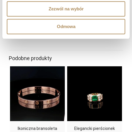
Czy współpracujecie z klientami z zagranicy?
Zezwól na wybór
Gdzie mogę śledzić nowości i wydarzenia LUXOS
Arts?
Odmowa
Podobne produkty
Ikoniczna bransoleta
Elegancki pierścionek