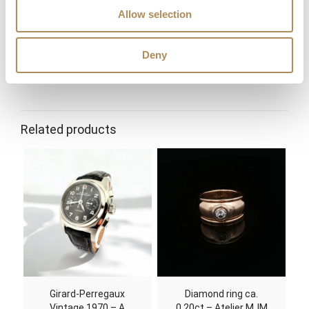
Allow selection
Do you collaborate with international clientele?
Where can I follow LUXOS Arts news and events?
Deny
stone
diamond, tourmaline
Related products
gold
white gold
Girard-Perregaux
Diamond ring ca.
Vintage 1970 – A
0.20ct – Atelier MJM