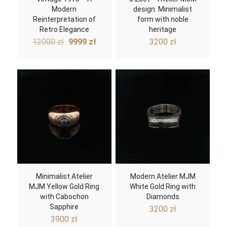
Modern
design. Minimalist
Reinterpretation of
form with noble
Retro Elegance
heritage
Original
Current
12000
zł
9999
zł
3200
zł
price
price
was:
is:
12000 zł.
9999 zł.
Minimalist Atelier
Modern Atelier MJM
MJM Yellow Gold Ring
White Gold Ring with
with Cabochon
Diamonds
Sapphire
3200
zł
3900
zł