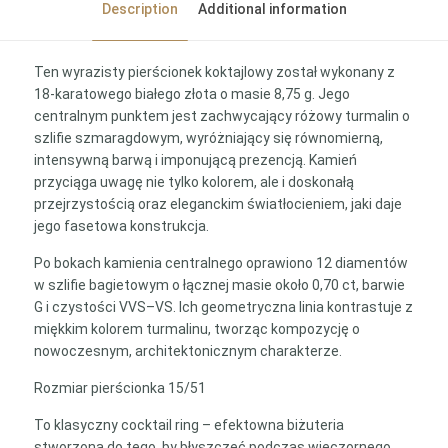
Description
Additional information
Ten wyrazisty pierścionek koktajlowy został wykonany z
18-karatowego białego złota o masie 8,75 g. Jego
centralnym punktem jest zachwycający różowy turmalin o
szlifie szmaragdowym, wyróżniający się równomierną,
intensywną barwą i imponującą prezencją. Kamień
przyciąga uwagę nie tylko kolorem, ale i doskonałą
przejrzystością oraz eleganckim światłocieniem, jaki daje
jego fasetowa konstrukcja.
Po bokach kamienia centralnego oprawiono 12 diamentów
w szlifie bagietowym o łącznej masie około 0,70 ct, barwie
G i czystości VVS–VS. Ich geometryczna linia kontrastuje z
miękkim kolorem turmalinu, tworząc kompozycję o
nowoczesnym, architektonicznym charakterze.
Rozmiar pierścionka 15/51
To klasyczny cocktail ring – efektowna biżuteria
stworzona do tego, by błyszczeć podczas wieczornego