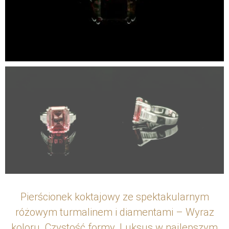
Pierścionek koktajowy ze spektakularnym
różowym turmalinem i diamentami – Wyraz
koloru. Czystość formy. Luksus w najlepszym