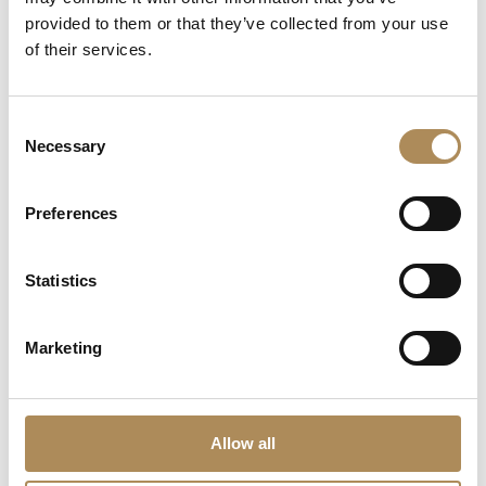
What does "LUXOS Arts Certified Selection"
provided to them or that they’ve collected from your use
signify?
of their services.
What credentials does the LUXOS Arts team
possess?
Consent
Necessary
Selection
Are timepieces offered by LUXOS Arts warranty-
protected?
Preferences
Are acquisitions through LUXOS Arts secure?
Statistics
Does LUXOS Arts provide investment counsel?
Can I offer an item for sale through LUXOS Arts?
Marketing
How may I arrange an appointment?
Allow all
Does LUXOS Arts host private events?