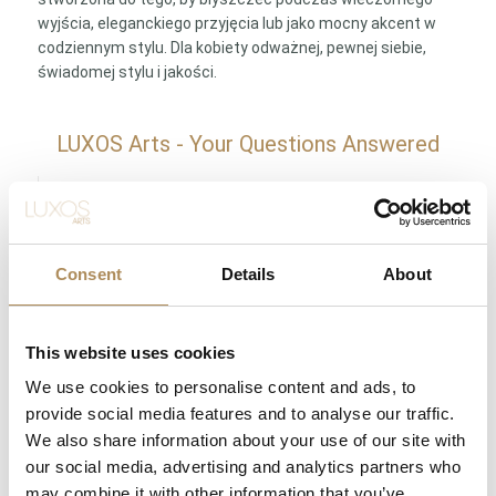
wyjścia, eleganckiego przyjęcia lub jako mocny akcent w
codziennym stylu. Dla kobiety odważnej, pewnej siebie,
świadomej stylu i jakości.
LUXOS Arts - Your Questions Answered
What does LUXOS Arts do?
Can I commission a bespoke piece or request
Consent
Details
About
sourcing of a specific item?
Are the pieces offered by LUXOS Arts authentic
This website uses cookies
and of genuine value?
We use cookies to personalise content and ads, to
provide social media features and to analyse our traffic.
Does each piece include a certificate of
We also share information about your use of our site with
authenticity?
our social media, advertising and analytics partners who
may combine it with other information that you’ve