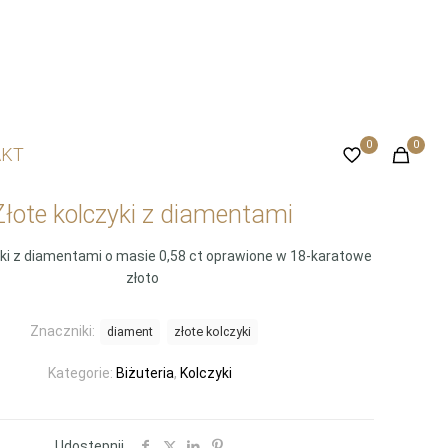
0
0
AKT
Złote kolczyki z diamentami
yki z diamentami o masie 0,58 ct oprawione w 18-karatowe
złoto
Znaczniki:
diament
złote kolczyki
Kategorie:
Biżuteria
,
Kolczyki
Udostępnij