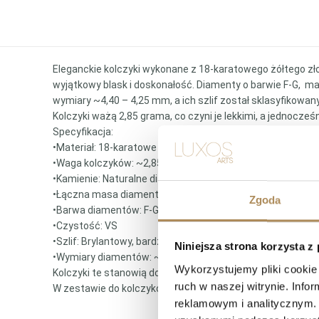
Eleganckie kolczyki wykonane z 18-karatowego żółtego zło
wyjątkowy blask i doskonałość. Diamenty o barwie F-G, ma
wymiary ~4,40 – 4,25 mm, a ich szlif został sklasyfikowany
Kolczyki ważą 2,85 grama, co czyni je lekkimi, a jednocze
Specyfikacja:
•Materiał: 18-karatowe żółte złoto (próba 750)
•Waga kolczyków: ~2,85 grama
•Kamienie: Naturalne diamenty
•Łączna masa diamentów: ~0,58 ct
Zgoda
•Barwa diamentów: F-G
•Czystość: VS
•Szlif: Brylantowy, bardzo dobry
Niniejsza strona korzysta z
•Wymiary diamentów: ~4,40 – 4,25 mm
Wykorzystujemy pliki cookie 
Kolczyki te stanowią doskonały przykład ponadczasowej ele
ruch w naszej witrynie. Inf
W zestawie do kolczyków certyfikat Instytutu AIG.
reklamowym i analitycznym. 