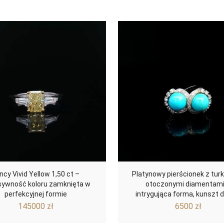
ncy Vivid Yellow 1,50 ct –
Platynowy pierścionek z tur
sywność koloru zamknięta w
otoczonymi diamentami
perfekcyjnej formie
intrygująca forma, kunszt 
145000
zł
6500
zł