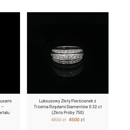
kusami
Luksusowy Złoty Pierścionek z
 –
Trzema Rzędami Diamentów 0.32 ct
detalu
(Złoto Próby 750)
Pierwotna
Aktualna
4800
zł
4500
zł
cena
cena