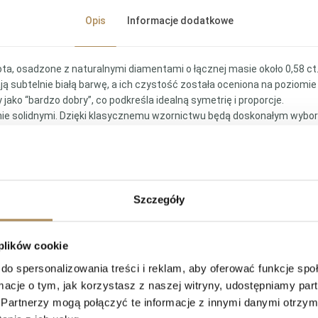
Opis
Informacje dodatkowe
ta, osadzone z naturalnymi diamentami o łącznej masie około 0,58 ct.
ją subtelnie białą barwę, a ich czystość została oceniona na poziomi
 jako “bardzo dobry”, co podkreśla idealną symetrię i proporcje.
śnie solidnymi. Dzięki klasycznemu wzornictwu będą doskonałym wybore
Szczegóły
 plików cookie
do spersonalizowania treści i reklam, aby oferować funkcje sp
gancji, będąc idealnym dodatkiem, który podkreśli każdą stylizację.
ormacje o tym, jak korzystasz z naszej witryny, udostępniamy p
Partnerzy mogą połączyć te informacje z innymi danymi otrzym