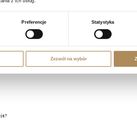
nia z ich usług.
S Arts — Najczęściej zadawane pytania 
Preferencje
Statystyka
prosić o wyszukanie konkretnego przedmiotu?
tyczne i wartościowe?
Zezwól na wybór
Z
zności?
cją?