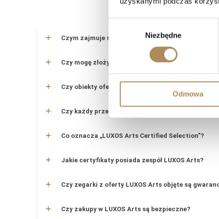
uzyskanymi podczas korzysta
LUXO
Wybór
Niezbędne
zgody
Czym zajmuje się LUXOS Arts?
Czy mogę złożyć indywidualne zamówienie lub po
Czy obiekty oferowane przez LUXOS Arts są auten
Odmowa
Czy każdy przedmiot posiada certyfikat autentyc
Co oznacza „LUXOS Arts Certified Selection”?
Jakie certyfikaty posiada zespół LUXOS Arts?
Czy zegarki z oferty LUXOS Arts objęte są gwaran
Czy zakupy w LUXOS Arts są bezpieczne?