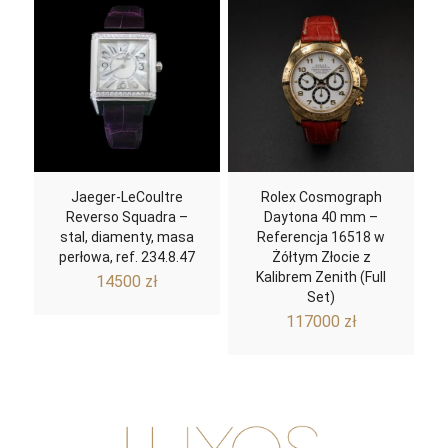
Jaeger-LeCoultre
Rolex Cosmograph
Reverso Squadra –
Daytona 40 mm –
stal, diamenty, masa
Referencja 16518 w
perłowa, ref. 234.8.47
Żółtym Złocie z
Kalibrem Zenith (Full
14500
zł
Set)
117000
zł