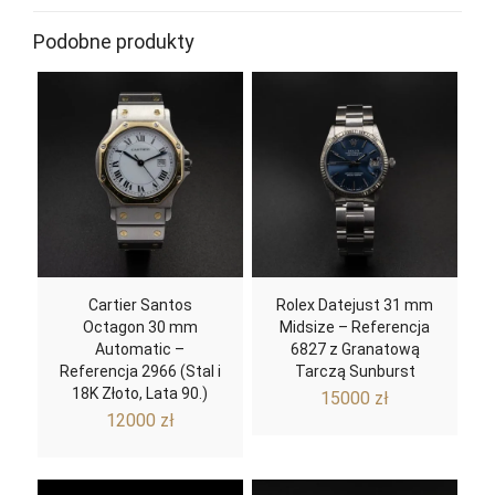
kwarcowe
Podobne produkty
Cartier Santos
Rolex Datejust 31 mm
Octagon 30 mm
Midsize – Referencja
Automatic –
6827 z Granatową
Referencja 2966 (Stal i
Tarczą Sunburst
18K Złoto, Lata 90.)
15000
zł
12000
zł