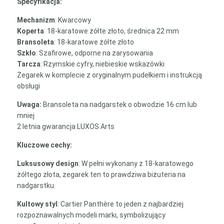
Specyfikacja:
Mechanizm
: Kwarcowy
Koperta
: 18-karatowe żółte złoto, średnica 22 mm
Bransoleta
: 18-karatowe żółte złoto
Szkło
: Szafirowe, odporne na zarysowania
Tarcza
: Rzymskie cyfry, niebieskie wskazówki
Zegarek w komplecie z oryginalnym pudełkiem i instrukcją
obsługi
Uwaga:
Bransoleta na nadgarstek o obwodzie 16 cm lub
mniej
2 letnia gwarancja LUXOS Arts
Kluczowe cechy:
Luksusowy design
: W pełni wykonany z 18-karatowego
żółtego złota, zegarek ten to prawdziwa biżuteria na
nadgarstku.
Kultowy styl
: Cartier Panthère to jeden z najbardziej
rozpoznawalnych modeli marki, symbolizujący