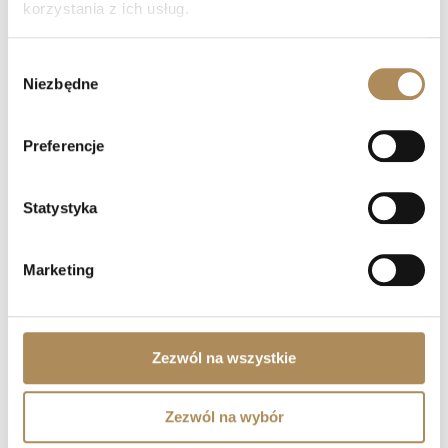
korzystania z ich usług.
Czy mogę złożyć indywidualne zamówienie lub
poprosić o wyszukanie konkretnego przedmiotu?
Wybór
Niezbędne
zgody
Czy obiekty oferowane przez LUXOS Arts są
autentyczne i wartościowe?
Preferencje
Czy każdy przedmiot posiada certyfikat
autentyczności?
Statystyka
Co oznacza „LUXOS Arts Certified Selection”?
Marketing
Jakie certyfikaty posiada zespół LUXOS Arts?
Czy zegarki z oferty LUXOS Arts objęte są
Zezwól na wszystkie
gwarancją?
Zezwól na wybór
Czy zakupy w LUXOS Arts są bezpieczne?