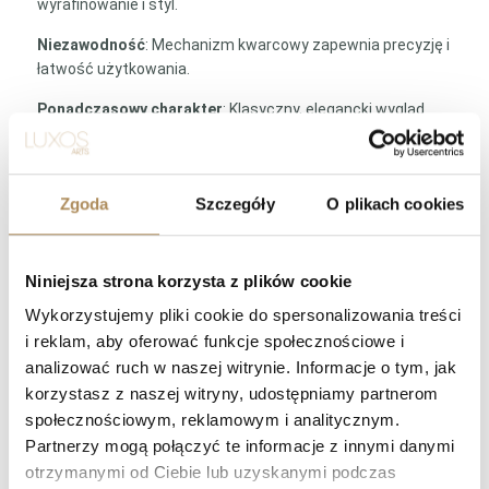
wyrafinowanie i styl.
Niezawodność
: Mechanizm kwarcowy zapewnia precyzję i
łatwość użytkowania.
Ponadczasowy charakter
: Klasyczny, elegancki wygląd
sprawia, że zegarek doskonale pasuje zarówno do
formalnych, jak i codziennych stylizacji.
Cartier Panthère Small Ref. 1070 to idealny wybór dla
Zgoda
Szczegóły
O plikach cookies
kobiet, które cenią sobie subtelność, wyrafinowanie i
najwyższą jakość. Dzięki swojemu ponadczasowemu
wzornictwu, zegarek ten stanie się nie tylko funkcjonalnym
Niniejsza strona korzysta z plików cookie
czasomierzem, ale również wyjątkowym dodatkiem
Wykorzystujemy pliki cookie do spersonalizowania treści
biżuteryjnym na każdą okazję.
i reklam, aby oferować funkcje społecznościowe i
analizować ruch w naszej witrynie. Informacje o tym, jak
LUXOS Arts — Najczęściej zadawane
korzystasz z naszej witryny, udostępniamy partnerom
pytania (Q&A)
społecznościowym, reklamowym i analitycznym.
Partnerzy mogą połączyć te informacje z innymi danymi
otrzymanymi od Ciebie lub uzyskanymi podczas
Czym zajmuje się LUXOS Arts?