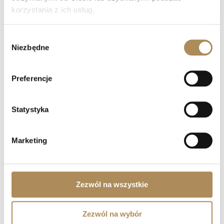
korzystania z ich usług.
Czy zegarki z oferty LUXOS Arts objęte są
gwarancją?
Wybór
Niezbędne
zgody
Czy zakupy w LUXOS Arts są bezpieczne?
Czy LUXOS Arts oferuje doradztwo
Preferencje
inwestycyjne?
Statystyka
Czy mogę sprzedać przedmiot za
pośrednictwem LUXOS Arts?
Marketing
Jak mogę umówić się na spotkanie?
Czy LUXOS Arts organizuje wydarzenia
prywatne?
Zezwól na wszystkie
Czy współpracujecie z klientami z zagranicy?
Zezwól na wybór