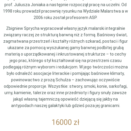
prof. Juliusza Joniaka a następnie rozpoczął pracę na uczelni. Od
1998 roku prowadził pracownię rysunku na Wydziale Malarstwa a w
2006 roku został profesorem ASP.
Zbigniew Sprycha wypracował własny język malarski integralnie
związany raczej ze strukturą barwną niż z formą. Baśniowy świat,
zagmatwana przestrzeń i kształty różnych szkarad, postaci i figur
ukazane za pomocą wyszukanej gamy barwnej podbitej grubą
materią o uporządkowanej i inkrustowanej strukturze – to cechy
jego prac, którego styl kształtował się na przestrzeni czasu
podlegają różnym wyborom i redukcjom. W jego twórczości można
było odnaleźć asocjacje literackie i pomijając baśniowe klimaty,
powinowactwo z prozą Schulza – zachowując oczywiście
odpowiednie proporcje. Wszystkie: stwory, smoki, konie, sarkofagi,
urny, kamienie, talerze oraz inne przedmioty i figury snuły zawsze
jakąś własną tajemniczą opowieść dziejącą się jakby na
antypodach naszej galaktyki lub gdzieś poza jej granicami.
16000
zł