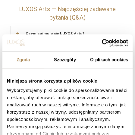
LUXOS Arts — Najczęściej zadawane
pytania (Q&A)
Czym zajmuje się LUXOS Arts?
Czy mogę złożyć indywidualne zamówienie lub
poprosić o wyszukanie konkretnego przedmiotu?
Zgoda
Szczegóły
O plikach cookies
Czy obiekty oferowane przez LUXOS Arts są
autentyczne i wartościowe?
Niniejsza strona korzysta z plików cookie
Wykorzystujemy pliki cookie do spersonalizowania treści
Czy każdy przedmiot posiada certyfikat
i reklam, aby oferować funkcje społecznościowe i
autentyczności?
analizować ruch w naszej witrynie. Informacje o tym, jak
korzystasz z naszej witryny, udostępniamy partnerom
Co oznacza „LUXOS Arts Certified Selection”?
społecznościowym, reklamowym i analitycznym.
Partnerzy mogą połączyć te informacje z innymi danymi
Jakie certyfikaty posiada zespół LUXOS Arts?
otrzymanymi od Ciebie lub uzyskanymi podczas