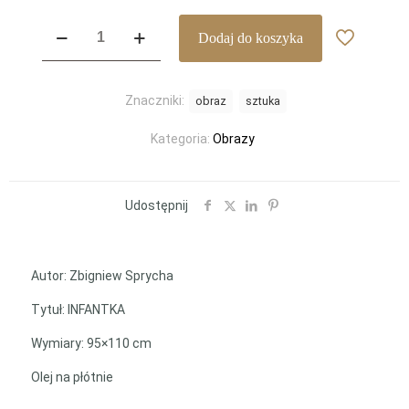
ilość
Dodaj do koszyka
Zbigniew
Sprycha
INFANTKA
Znaczniki:
obraz
sztuka
Kategoria:
Obrazy
Udostępnij
Autor: Zbigniew Sprycha
Tytuł: INFANTKA
Wymiary: 95×110 cm
Olej na płótnie