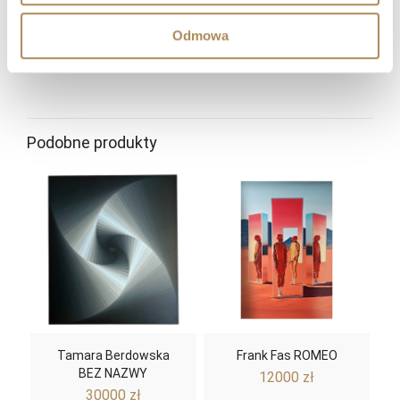
Gdzie mogę śledzić nowości i wydarzenia LUXOS
Odmowa
Arts?
Podobne produkty
Tamara Berdowska
Frank Fas ROMEO
BEZ NAZWY
12000
zł
30000
zł