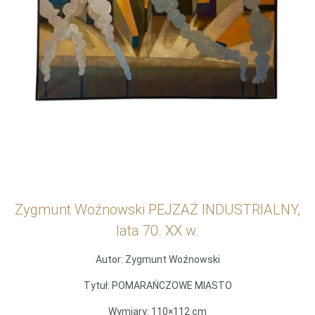
Zygmunt Woźnowski PEJZAŻ INDUSTRIALNY,
lata 70. XX w.
Autor: Zygmunt Woźnowski
Tytuł: POMARAŃCZOWE MIASTO
Wymiary: 110×112 cm