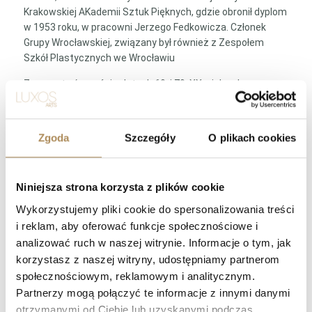
Krakowskiej AKademii Sztuk Pięknych, gdzie obronił dyplom
w 1953 roku, w pracowni Jerzego Fedkowicza. Członek
Grupy Wrocławskiej, związany był również z Zespołem
Szkół Plastycznych we Wrocławiu
Znany z twórczości w latach 60. i 70. XX wieku. Jego prace
charakteryzują się surrealistycznymi kompozycjami oraz
pejzażami industrialnymi.
Zgoda
Szczegóły
O plikach cookies
Jednym z jego dzieł jest “Miasto promieniste” z lat 60. XX
wieku, które było wystawiane na aukcjach sztuki. Innym
znanym obrazem jest “Gdy rzeki” z 1970 roku, dostępny w
ofercie Nautilus Galeria i Dom Aukcyjny.
Niniejsza strona korzysta z plików cookie
Wykorzystujemy pliki cookie do spersonalizowania treści
Woźnowski był również nauczycielem malarstwa i
i reklam, aby oferować funkcje społecznościowe i
kompozycji. Wspomina o nim Eugeniusz Gerlach, który
podkreśla jego wpływ na własny rozwój artystyczny.
analizować ruch w naszej witrynie. Informacje o tym, jak
korzystasz z naszej witryny, udostępniamy partnerom
Prace Zygmunta Woźnowskiego były prezentowane na
społecznościowym, reklamowym i analitycznym.
aukcjach sztuki, a ich ceny wahały się w zależności od
Partnerzy mogą połączyć te informacje z innymi danymi
rozmiaru i tematyki.
otrzymanymi od Ciebie lub uzyskanymi podczas