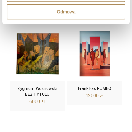
TRAKTORZYSTA
12000
zł
5000
zł
Odmowa
Zygmunt Woźnowski
Frank Fas ROMEO
BEZ TYTUŁU
12000
zł
6000
zł