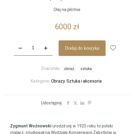
Olej na płótnie
6000
zł
ilość
Dodaj do koszyka
Zygmunt
Woźnowski
PEJZAŻ
Znaczniki:
obraz
sztuka
INDUSTRIALNY,
lata
Kategorie:
Obrazy
,
Sztuka i akcesoria
70.
XX
w.
Udostępnij
Zygmunt Woźnowski
urodził się w 1925 roku to polski
malarz, studiował na Wydziale Konserwacji Zabytków w