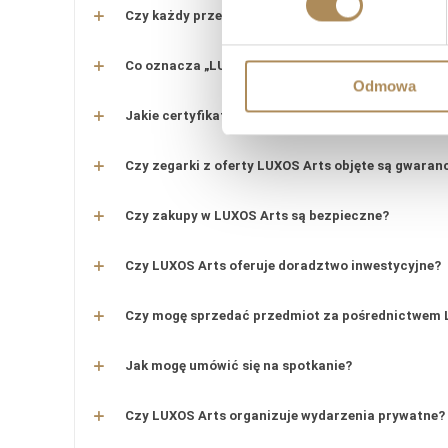
Czy każdy przedmiot posiada certyfikat autentyc
Co oznacza „LUXOS Arts Certified Selection”?
Odmowa
Jakie certyfikaty posiada zespół LUXOS Arts?
Czy zegarki z oferty LUXOS Arts objęte są gwaran
Czy zakupy w LUXOS Arts są bezpieczne?
Czy LUXOS Arts oferuje doradztwo inwestycyjne?
Czy mogę sprzedać przedmiot za pośrednictwem 
Jak mogę umówić się na spotkanie?
Czy LUXOS Arts organizuje wydarzenia prywatne?