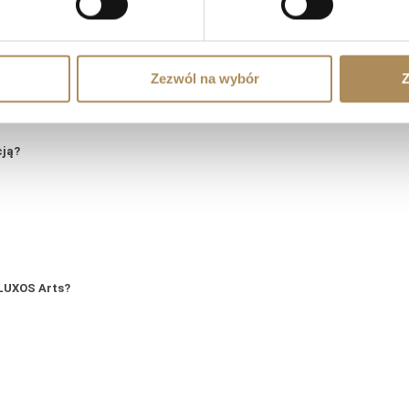
zności?
Zezwól na wybór
Z
cją?
LUXOS Arts?