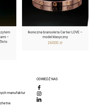
unzytem
Ikoniczna bransoleta Cartier LOVE –
nami –
model klasyczny
Złoto
26000
zł
ODWIEDŹ NAS
onych manufaktur
achetne