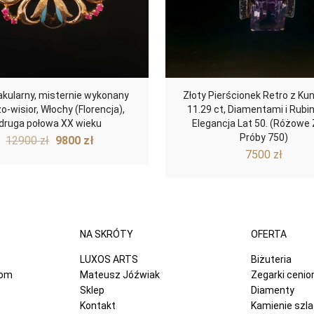
kularny, misternie wykonany
Złoty Pierścionek Retro z K
o-wisior, Włochy (Florencja),
11.29 ct, Diamentami i Rubi
druga połowa XX wieku
Elegancja Lat 50. (Różowe 
Pierwotna
Aktualna
Próby 750)
12900
zł
9800
zł
cena
cena
7500
zł
wynosiła:
wynosi:
12900 zł.
9800 zł.
NA SKRÓTY
OFERTA
LUXOS ARTS
Biżuteria
com
Mateusz Jóźwiak
Zegarki ceni
Sklep
Diamenty
Kontakt
Kamienie szl