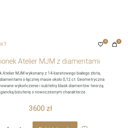
0
0
AKT
cionek Atelier MJM z diamentami
k Atelier MJM wykonany z 14-karatowego białego złota,
diamentami o łącznej masie około 0,12 ct. Geometryczna
nowane wykończenie i subtelny blask diamentów tworzą
egancką biżuterię o nowoczesnym charakterze.
3600
zł