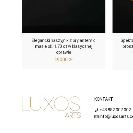
Elegancki naszyjnik z brylantem o
Spekta
masie ok. 1,70 ct w klasycznej
brosz
oprawie
39000
zł
KONTAKT
+48 882 007 002
info@luxosarts.