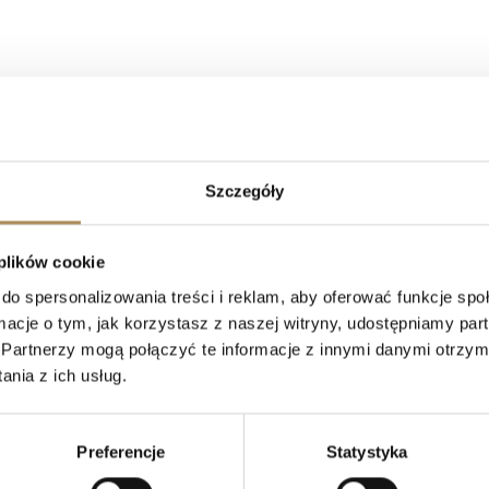
Szczegóły
 plików cookie
S Arts — Najczęściej zadawane pytania 
do spersonalizowania treści i reklam, aby oferować funkcje sp
ormacje o tym, jak korzystasz z naszej witryny, udostępniamy p
Partnerzy mogą połączyć te informacje z innymi danymi otrzym
nia z ich usług.
prosić o wyszukanie konkretnego przedmiotu?
Preferencje
Statystyka
tyczne i wartościowe?