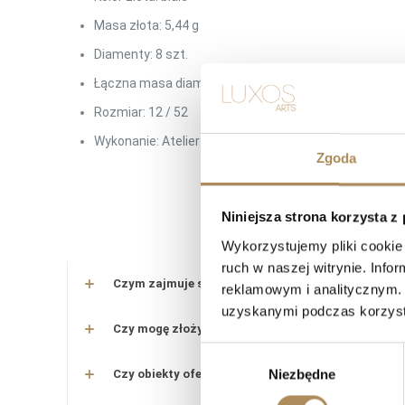
Masa złota: 5,44 g
Diamenty: 8 szt.
Łączna masa diamentów: ok. 0,12 ct
Rozmiar: 12 / 52
Wykonanie: Atelier MJM
Zgoda
Niniejsza strona korzysta z
LUXO
Wykorzystujemy pliki cookie 
ruch w naszej witrynie. Inf
Czym zajmuje się LUXOS Arts?
reklamowym i analitycznym. 
uzyskanymi podczas korzysta
Czy mogę złożyć indywidualne zamówienie lub po
Wybór
Niezbędne
zgody
Czy obiekty oferowane przez LUXOS Arts są auten