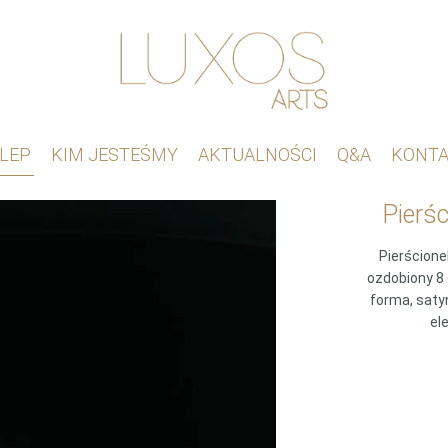
LEP
KIM JESTEŚMY
AKTUALNOŚCI
Q&A
KONT
Pierś
Pierścione
ozdobiony 8 
forma, saty
el
ilość