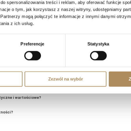
do spersonalizowania treści i reklam, aby oferować funkcje sp
ormacje o tym, jak korzystasz z naszej witryny, udostępniamy p
Partnerzy mogą połączyć te informacje z innymi danymi otrzym
nia z ich usług.
Preferencje
Statystyka
S Arts — Najczęściej zadawane pytania 
Zezwól na wybór
Z
prosić o wyszukanie konkretnego przedmiotu?
tyczne i wartościowe?
zności?