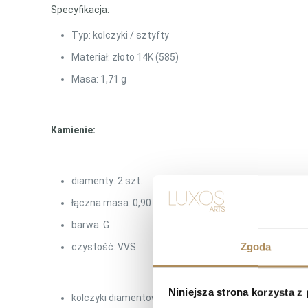
Specyfikacja:
Typ: kolczyki / sztyfty
Materiał: złoto 14K (585)
Masa: 1,71 g
Kamienie:
diamenty: 2 szt.
łączna masa: 0,90 ct
barwa: G
Zgoda
czystość: VVS
Niniejsza strona korzysta z
kolczyki diamentowe 0.90 ct