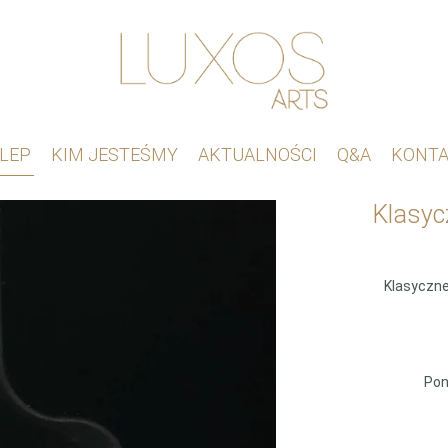
LEP
KIM JESTEŚMY
AKTUALNOŚCI
Q&A
KONT
Klasyc
Klasyczne
Pon