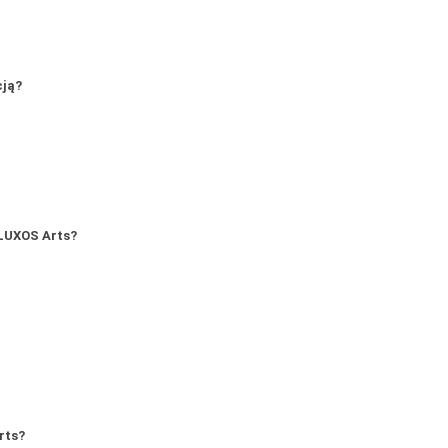
cją?
LUXOS Arts?
rts?