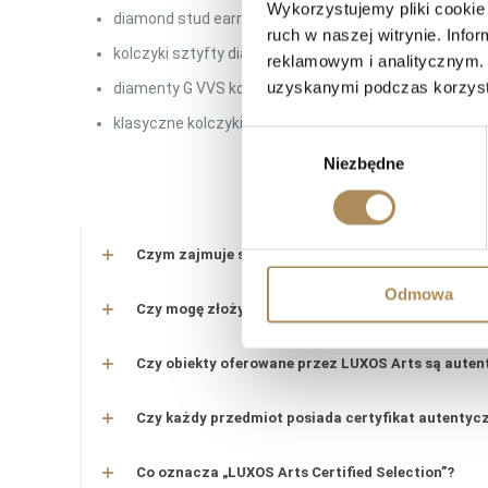
Wykorzystujemy pliki cookie 
diamond stud earrings 0.90 ct
ruch w naszej witrynie. Inf
kolczyki sztyfty diamenty białe złoto
reklamowym i analitycznym. 
uzyskanymi podczas korzysta
diamenty G VVS kolczyki
klasyczne kolczyki z diamentami
Wybór
Niezbędne
zgody
LUXO
Czym zajmuje się LUXOS Arts?
Odmowa
Czy mogę złożyć indywidualne zamówienie lub po
Czy obiekty oferowane przez LUXOS Arts są auten
Czy każdy przedmiot posiada certyfikat autentyc
Co oznacza „LUXOS Arts Certified Selection”?