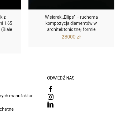
k z
Wisiorek „Ellips” – ruchoma
mi 1.65
kompozycja diamentów w
 (Białe
architektonicznej formie
28000
zł
na
Aktualna
cena
:
wynosi:
.
12000 zł.
ODWIEDŹ NAS
onych manufaktur
achetne