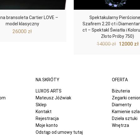
zna bransoleta Cartier LOVE –
Spektakularny Pierścione
model klasyczny
Szafirem 2.20 ct i Diamenta
ct – Spektakl Światła i Koloru
26000
zł
Złoto Próby 750)
Pierwot
14000
zł
12000
zł
cena
wynosiła
14000 zł
NA SKRÓTY
OFERTA
LUXOS ARTS
Biżuteria
com
Mateusz Jóźwiak
Zegarki ceni
Sklep
Diamenty
Kontakt
Kamienie szl
Rejestracja
Dzieła sztuki
Moje konto
Wnętrza
Odstąp od umowy tutaj