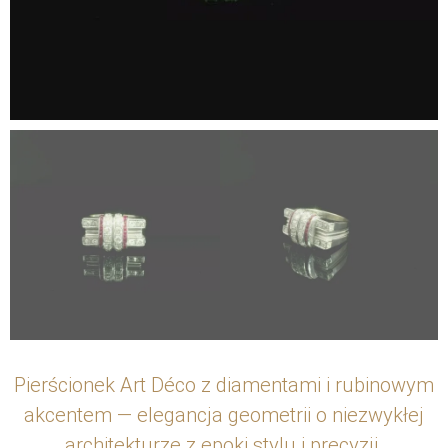
Pierścionek Art Déco z diamentami i rubinowym
akcentem — elegancja geometrii o niezwykłej
architekturze z epoki stylu i precyzji.