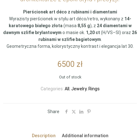
Pierścionek art déco z rubinami i diamentami
Wyrazisty pierścionek w stylu art déco/retro, wykonany z
14-
karatowego białego złota
(masa
8,55 g
), z
24 diamentami w
dawnym szlifie brylantowym
o masie ok.
1,20 ct
(H/VS–SI) oraz
26
rubinami w szlifie bagietowym
.
Geometryczna forma, kolorystyczny kontrast i elegancja lat 30.
6500
zł
Out of stock
Categories:
All
,
Jewelry
,
Rings
Share
Description
Additional information