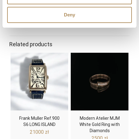
Where can I follow LUXOS Arts news and events?
Deny
stone
diamond, ruby
material
gold
Related products
gold
white gold
Frank Muller Ref.900
Modern Atelier MJM
S6 LONG ISLAND
White Gold Ring with
Diamonds
21000
zł
2500
zł