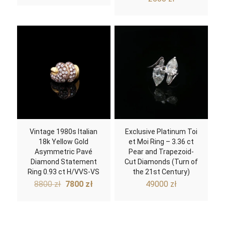
Vintage 1980s Italian
Exclusive Platinum Toi
18k Yellow Gold
et Moi Ring – 3.36 ct
Asymmetric Pavé
Pear and Trapezoid-
Diamond Statement
Cut Diamonds (Turn of
Ring 0.93 ct H/VVS-VS
the 21st Century)
Original
Current
8800
zł
7800
zł
49000
zł
price
price
was:
is:
8800 zł.
7800 zł.