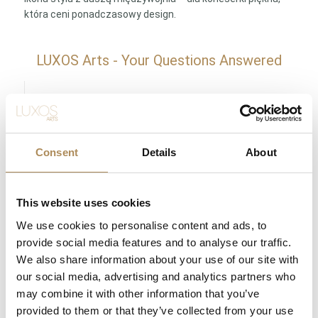
która ceni ponadczasowy design.
LUXOS Arts - Your Questions Answered
What does LUXOS Arts do?
Can I commission a bespoke piece or request
sourcing of a specific item?
Consent
Details
About
Are the pieces offered by LUXOS Arts authentic
and of genuine value?
This website uses cookies
We use cookies to personalise content and ads, to
Does each piece include a certificate of
provide social media features and to analyse our traffic.
authenticity?
We also share information about your use of our site with
our social media, advertising and analytics partners who
What does "LUXOS Arts Certified Selection"
may combine it with other information that you’ve
signify?
provided to them or that they’ve collected from your use