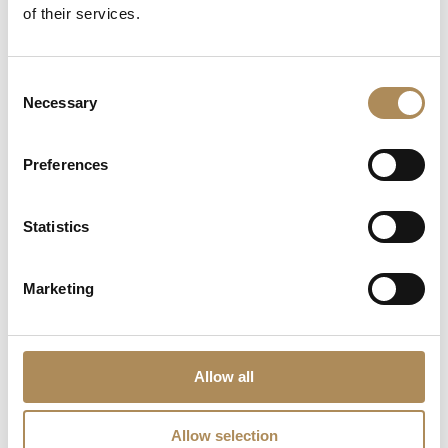
of their services.
What credentials does the LUXOS Arts team
possess?
Consent
Are timepieces offered by LUXOS Arts warranty-
Necessary
Selection
protected?
Preferences
Are acquisitions through LUXOS Arts secure?
Does LUXOS Arts provide investment counsel?
Statistics
Can I offer an item for sale through LUXOS Arts?
Marketing
How may I arrange an appointment?
Does LUXOS Arts host private events?
Allow all
Do you collaborate with international clientele?
Allow selection