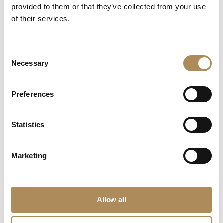
którzy poszukują zegarka, który sprawdzi się zarówno w
provided to them or that they’ve collected from your use
wymagających warunkach, jak i na co dzień.
of their services.
LUXOS Arts - Your Questions Answered
Consent
Necessary
Selection
What does LUXOS Arts do?
Preferences
Can I commission a bespoke piece or request
sourcing of a specific item?
Statistics
Are the pieces offered by LUXOS Arts authentic
and of genuine value?
Marketing
Does each piece include a certificate of
authenticity?
Allow all
What does "LUXOS Arts Certified Selection"
signify?