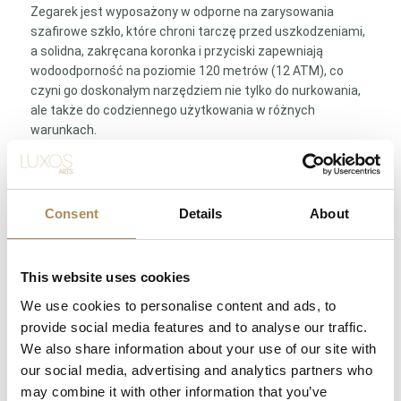
Zegarek jest wyposażony w odporne na zarysowania
szafirowe szkło, które chroni tarczę przed uszkodzeniami,
a solidna, zakręcana koronka i przyciski zapewniają
wodoodporność na poziomie 120 metrów (12 ATM), co
czyni go doskonałym narzędziem nie tylko do nurkowania,
ale także do codziennego użytkowania w różnych
warunkach.
Całości dopełnia czarny pasek z kauczuku, który nie tylko
idealnie dopasowuje się do nadgarstka, ale także zapewnia
wyjątkową wytrzymałość oraz odporność na działanie
Consent
Details
About
wody, soli morskiej i promieniowania UV. Zapięcie na
stalową klamrę gwarantuje pewne i komfortowe noszenie.
This website uses cookies
We use cookies to personalise content and ads, to
IWC Aquatimer Chronograph IW371933 to wyjątkowy
provide social media features and to analyse our traffic.
zegarek dla osób aktywnych, które cenią sobie
funkcjonalność, niezawodność i sportowy styl. Jego
We also share information about your use of our site with
solidna konstrukcja, nowoczesne wzornictwo i precyzyjne
our social media, advertising and analytics partners who
wykonanie sprawiają, że jest to idealny wybór dla tych,
may combine it with other information that you’ve