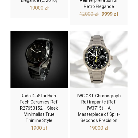
Elegance (c. 2010)
Reinterpretation of
Retro Elegance
19000
zł
Original
Current
12000
zł
9999
zł
price
price
was:
is:
12000 zł.
9999 zł.
Rado DiaStar High-
IWC GST Chronograph
Tech Ceramics Ref.
Rattrapante (Ref.
R27653152 – Sleek
IW3715) – A
Minimalist True
Masterpiece of Split-
Thinline Style
Seconds Precision
1900
zł
19000
zł