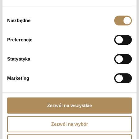
Czy LUXOS Arts oferuje doradztwo
inwestycyjne?
Wybór
Niezbędne
zgody
Czy mogę sprzedać przedmiot za
pośrednictwem LUXOS Arts?
Preferencje
Jak mogę umówić się na spotkanie?
Statystyka
Czy LUXOS Arts organizuje wydarzenia
prywatne?
Marketing
Czy współpracujecie z klientami z zagranicy?
Gdzie mogę śledzić nowości i wydarzenia LUXOS
Zezwól na wszystkie
Arts?
Zezwól na wybór
kamień
szafir