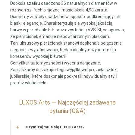
Dookoła szafiru osadzono 36 naturalnych diamentów w
różnych szlifach o łącznej masie około 4,98 karata.
Diamenty zostały osadzone w sposób podkreślający ich
blask i elegancję. Charakteryzują się wysoką jakością
barwy w przedziale F-H oraz czystością VVS-SI, co sprawia,
że pierścionek emanuje niepowtarzalnym blaskiem.
Ten luksusowy pierścionek stanowi doskonałe połączenie
elegancji i wyrafinowania, będąc idealnym wyborem dla
koneserów wysokiej biżuterii.
Certyfikat autentyczności i wycena dołączone.
Zapraszamy do zakupu tego wyjątkowego dzieła sztuki
jubilerskiej, które doskonale podkreśli indywidualny styl i
prestiż właściciela.
LUXOS Arts — Najczęściej zadawane
pytania (Q&A)
Czym zajmuje się LUXOS Arts?