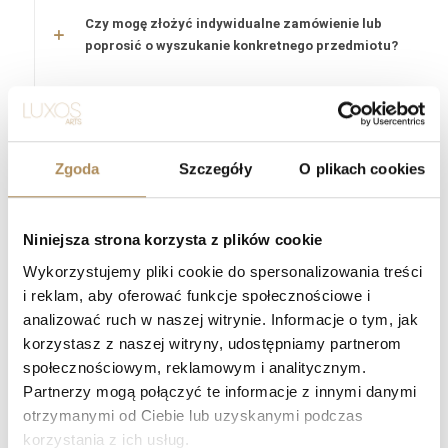
Czy mogę złożyć indywidualne zamówienie lub
poprosić o wyszukanie konkretnego przedmiotu?
Czy obiekty oferowane przez LUXOS Arts są
autentyczne i wartościowe?
Czy każdy przedmiot posiada certyfikat
Zgoda
Szczegóły
O plikach cookies
autentyczności?
Niniejsza strona korzysta z plików cookie
Co oznacza „LUXOS Arts Certified Selection”?
Wykorzystujemy pliki cookie do spersonalizowania treści
Jakie certyfikaty posiada zespół LUXOS Arts?
i reklam, aby oferować funkcje społecznościowe i
analizować ruch w naszej witrynie. Informacje o tym, jak
Czy zegarki z oferty LUXOS Arts objęte są
korzystasz z naszej witryny, udostępniamy partnerom
gwarancją?
społecznościowym, reklamowym i analitycznym.
Partnerzy mogą połączyć te informacje z innymi danymi
Czy zakupy w LUXOS Arts są bezpieczne?
otrzymanymi od Ciebie lub uzyskanymi podczas
korzystania z ich usług.