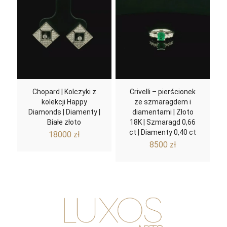
Chopard | Kolczyki z
Crivelli – pierścionek
kolekcji Happy
ze szmaragdem i
Diamonds | Diamenty |
diamentami | Złoto
Białe złoto
18K | Szmaragd 0,66
ct | Diamenty 0,40 ct
18000
zł
8500
zł