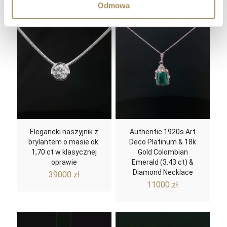
Odmowa
Podobne produkty
materiał
złoto
Elegancki naszyjnik z
Authentic 1920s Art
brylantem o masie ok.
Deco Platinum & 18k
1,70 ct w klasycznej
Gold Colombian
oprawie
Emerald (3.43 ct) &
Diamond Necklace
39000
zł
11000
zł