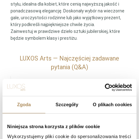
stylu, idealna dla kobiet, które cenią najwyższą jakość i
ponadczasową elegancję. Doskonały wybór na wieczorne
gale, uroczystości rodzinne lub jako wyjątkowy prezent,
który podkreśli najpiękniejsze chwile życia.
Zainwestuj w prawdziwe dzieło sztuki jubilerskiej, które
będzie symbolem klasy i prestiżu.
LUXOS Arts — Najczęściej zadawane
pytania (Q&A)
Czym zajmuje się LUXOS Arts?
Czy mogę złożyć indywidualne zamówienie lub
Zgoda
Szczegóły
O plikach cookies
poprosić o wyszukanie konkretnego przedmiotu?
Czy obiekty oferowane przez LUXOS Arts są
Niniejsza strona korzysta z plików cookie
autentyczne i wartościowe?
Wykorzystujemy pliki cookie do spersonalizowania treści