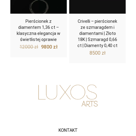
Pierścionek z
Crivelli – pierścionek
diamentem 1,36 ct –
ze szmaragdem i
klasyczna elegancja w
diamentami | Złoto
świetlistej oprawie
18K | Szmaragd 0,66
Pierwotna
Aktualna
ct | Diamenty 0,40 ct
12000
zł
9800
zł
cena
cena
8500
zł
wynosiła:
wynosi:
12000 zł.
9800 zł.
KONTAKT