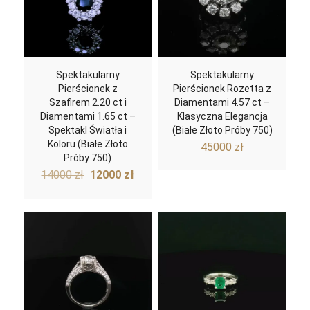
Spektakularny
Spektakularny
Pierścionek z
Pierścionek Rozetta z
Szafirem 2.20 ct i
Diamentami 4.57 ct –
Diamentami 1.65 ct –
Klasyczna Elegancja
Spektakl Światła i
(Białe Złoto Próby 750)
Koloru (Białe Złoto
45000
zł
Próby 750)
Pierwotna
Aktualna
14000
zł
12000
zł
cena
cena
wynosiła:
wynosi:
14000 zł.
12000 zł.