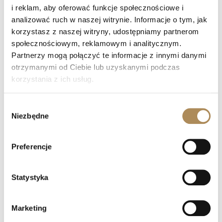
i reklam, aby oferować funkcje społecznościowe i
Czy każdy przedmiot posiada certyfikat
autentyczności?
analizować ruch w naszej witrynie. Informacje o tym, jak
korzystasz z naszej witryny, udostępniamy partnerom
społecznościowym, reklamowym i analitycznym.
Co oznacza „LUXOS Arts Certified Selection”?
Partnerzy mogą połączyć te informacje z innymi danymi
otrzymanymi od Ciebie lub uzyskanymi podczas
Jakie certyfikaty posiada zespół LUXOS Arts?
korzystania z ich usług.
Czy zegarki z oferty LUXOS Arts objęte są
gwarancją?
Wybór
Niezbędne
zgody
Czy zakupy w LUXOS Arts są bezpieczne?
Preferencje
Czy LUXOS Arts oferuje doradztwo
inwestycyjne?
Statystyka
Czy mogę sprzedać przedmiot za
pośrednictwem LUXOS Arts?
Marketing