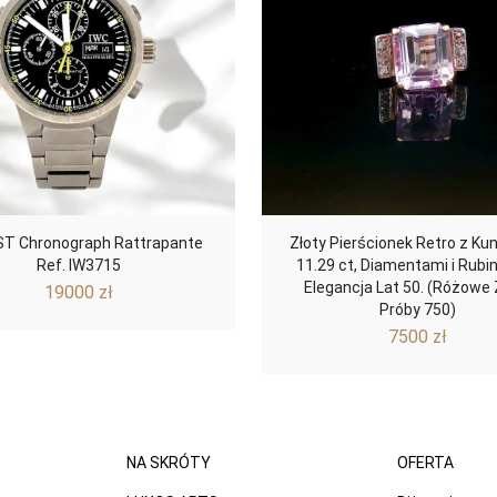
ST Chronograph Rattrapante
Złoty Pierścionek Retro z K
Ref. IW3715
11.29 ct, Diamentami i Rubi
Elegancja Lat 50. (Różowe 
19000
zł
Próby 750)
7500
zł
NA SKRÓTY
OFERTA