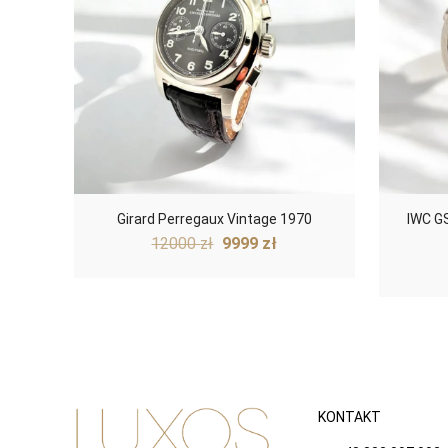
Girard Perregaux Vintage 1970
IWC G
Pierwotna
Aktualna
12000
zł
9999
zł
cena
cena
wynosiła:
wynosi:
12000 zł.
9999 zł.
KONTAKT