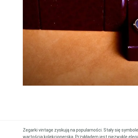
Zegarki vintage zyskują na popularności. Stały się symbol
wartością kolekcjonerską. Przykładem jest niezwykle ele