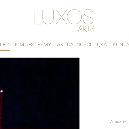
LEP
KIM JESTEŚMY
AKTUALNOŚCI
Q&A
KONT
Znaczniki