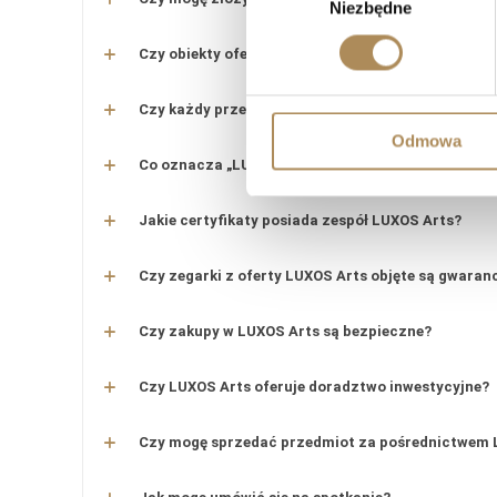
Niezbędne
zgody
Czy obiekty oferowane przez LUXOS Arts są auten
Czy każdy przedmiot posiada certyfikat autentyc
Odmowa
Co oznacza „LUXOS Arts Certified Selection”?
Jakie certyfikaty posiada zespół LUXOS Arts?
Czy zegarki z oferty LUXOS Arts objęte są gwaran
Czy zakupy w LUXOS Arts są bezpieczne?
Czy LUXOS Arts oferuje doradztwo inwestycyjne?
Czy mogę sprzedać przedmiot za pośrednictwem 