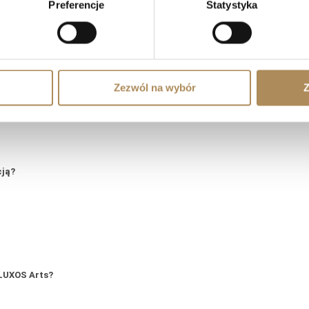
Preferencje
Statystyka
tyczne i wartościowe?
zności?
Zezwól na wybór
Z
cją?
LUXOS Arts?