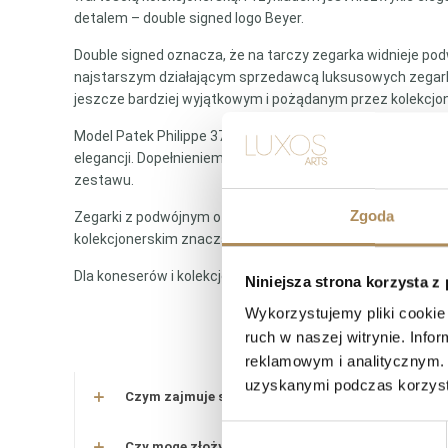
detalem – double signed logo Beyer.
Double signed oznacza, że na tarczy zegarka widnieje pod
najstarszym działającym sprzedawcą luksusowych zegarkó
jeszcze bardziej wyjątkowym i pożądanym przez kolekcjo
Model Patek Philippe 3738 wyróżnia się złotą kopertą o c
elegancji. Dopełnieniem zestawu są oryginalne akcesoria: 
zestawu.
Zgoda
Zegarki z podwójnym oznaczeniem, takie jak ten, są bardzo
kolekcjonerskim znacząco rośnie. To nie tylko zegarek – t
Dla koneserów i kolekcjonerów taki egzemplarz jest inwesty
Niniejsza strona korzysta z
Wykorzystujemy pliki cookie 
LUXO
ruch w naszej witrynie. Inf
reklamowym i analitycznym. 
uzyskanymi podczas korzysta
Czym zajmuje się LUXOS Arts?
Wybór
Czy mogę złożyć indywidualne zamówienie lub po