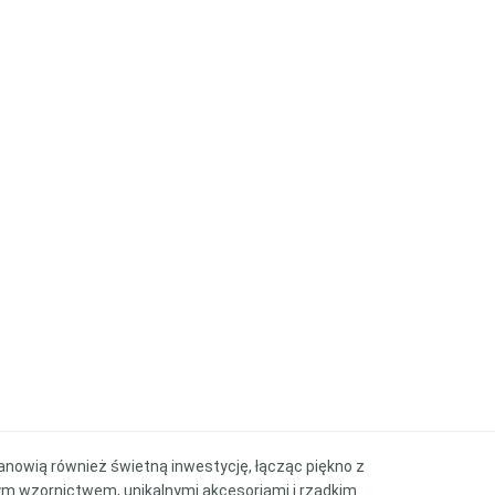
tanowią również świetną inwestycję, łącząc piękno z
ym wzornictwem, unikalnymi akcesoriami i rzadkim