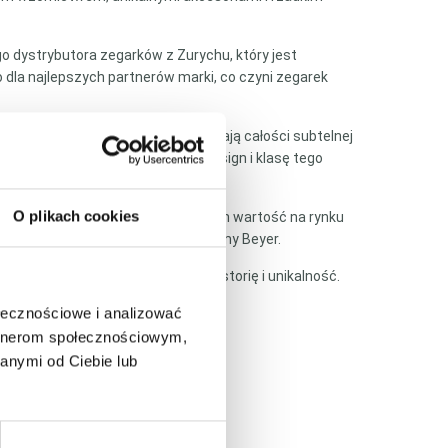
go dystrybutora zegarków z Zurychu, który jest
la najlepszych partnerów marki, co czyni zegarek
ą ze złotymi indeksami, które nadają całości subtelnej
niem, które podkreślają spójny design i klasę tego
O plikach cookies
 partnerów marki, co sprawia, że ich wartość na rynku
wo manufaktury Patek Philippe i firmy Beyer.
dla tych, którzy cenią luksus, historię i unikalność.
ołecznościowe i analizować
(Q&A)
artnerom społecznościowym,
anymi od Ciebie lub