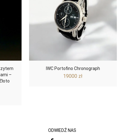
unzytem
IWC Portofino Chronograph
nami –
19000
zł
Złoto
ODWIEDŹ NAS