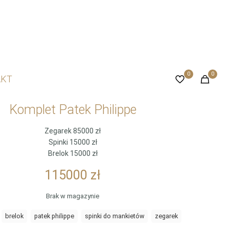
0
0
AKT
Komplet Patek Philippe
Zegarek 85000 zł
Spinki 15000 zł
Brelok 15000 zł
115000
zł
Brak w magazynie
:
brelok
patek philippe
spinki do mankietów
zegarek