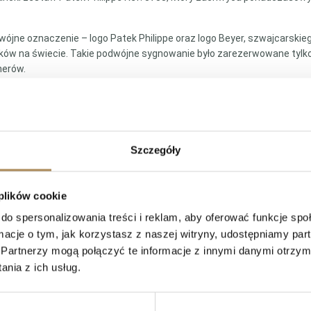
wójne oznaczenie – logo Patek Philippe oraz logo Beyer, szwajcarskie
w na świecie. Takie podwójne sygnowanie było zarezerwowane tylko d
nerów.
harakterystycznym kształcie “poduszki” oraz wspaniałą kobaltową tarcz
złote spinki do mankietów i brelok z niebieskim emaliowanym wykończe
Szczegóły
 rzadkie. Powstawały w ograniczonych ilościach i tylko dla wybranych
o część historii luksusowego zegarmistrzostwa, która łączy dziedzict
cją, ale również symbolem prestiżu i elegancji. To ponadczasowy wybór 
 plików cookie
do spersonalizowania treści i reklam, aby oferować funkcje sp
S Arts — Najczęściej zadawane pytania 
ormacje o tym, jak korzystasz z naszej witryny, udostępniamy p
Partnerzy mogą połączyć te informacje z innymi danymi otrzym
nia z ich usług.
prosić o wyszukanie konkretnego przedmiotu?