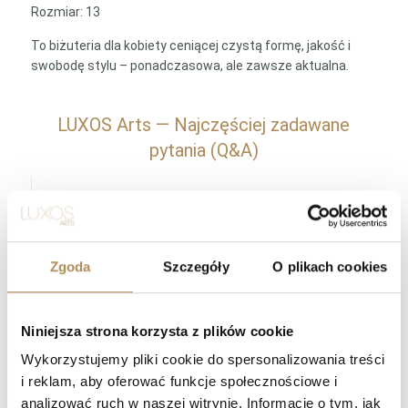
Rozmiar: 13
To biżuteria dla kobiety ceniącej czystą formę, jakość i
swobodę stylu – ponadczasowa, ale zawsze aktualna.
LUXOS Arts — Najczęściej zadawane
pytania (Q&A)
Czym zajmuje się LUXOS Arts?
Czy mogę złożyć indywidualne zamówienie lub
poprosić o wyszukanie konkretnego przedmiotu?
Zgoda
Szczegóły
O plikach cookies
Czy obiekty oferowane przez LUXOS Arts są
Niniejsza strona korzysta z plików cookie
autentyczne i wartościowe?
Wykorzystujemy pliki cookie do spersonalizowania treści
Czy każdy przedmiot posiada certyfikat
i reklam, aby oferować funkcje społecznościowe i
autentyczności?
analizować ruch w naszej witrynie. Informacje o tym, jak