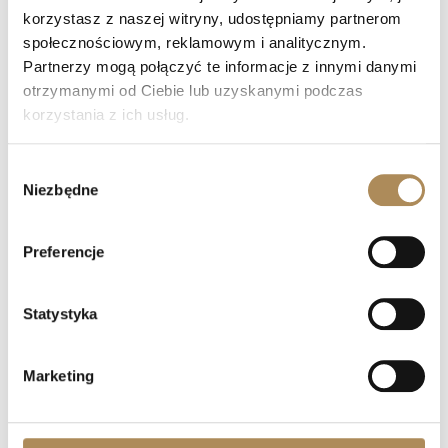
korzystasz z naszej witryny, udostępniamy partnerom
Co oznacza „LUXOS Arts Certified Selection”?
społecznościowym, reklamowym i analitycznym.
Partnerzy mogą połączyć te informacje z innymi danymi
Jakie certyfikaty posiada zespół LUXOS Arts?
otrzymanymi od Ciebie lub uzyskanymi podczas
korzystania z ich usług.
Czy zegarki z oferty LUXOS Arts objęte są
gwarancją?
Wybór
Niezbędne
zgody
Czy zakupy w LUXOS Arts są bezpieczne?
Preferencje
Czy LUXOS Arts oferuje doradztwo
inwestycyjne?
Statystyka
Czy mogę sprzedać przedmiot za
pośrednictwem LUXOS Arts?
Marketing
Jak mogę umówić się na spotkanie?