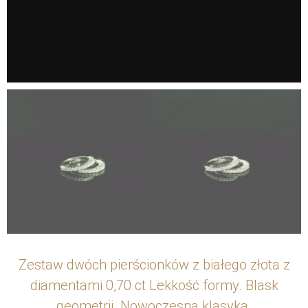
Zestaw dwóch pierścionków z białego złota z
diamentami 0,70 ct Lekkość formy. Blask
geometrii. Nowoczesna klasyka.