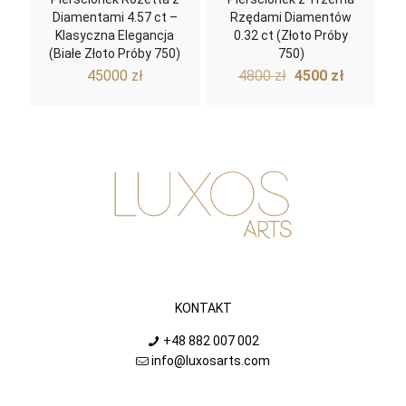
Diamentami 4.57 ct –
Rzędami Diamentów
Klasyczna Elegancja
0.32 ct (Złoto Próby
(Białe Złoto Próby 750)
750)
Pierwotna
Aktualn
45000
zł
4800
zł
4500
zł
cena
cena
wynosiła:
wynosi:
4800 zł.
4500 zł.
KONTAKT
+48 882 007 002
info@luxosarts.com