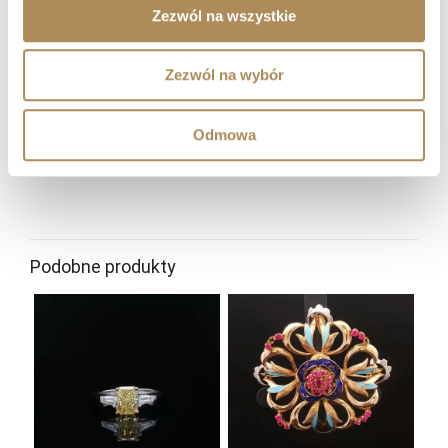
Czy LUXOS Arts organizuje wydarzenia
Zezwól na wszystkie
prywatne?
Zezwól na wybór
Czy współpracujecie z klientami z zagranicy?
Gdzie mogę śledzić nowości i wydarzenia LUXOS
Odmowa
Arts?
kamień
diament
materiał
złoto
Podobne produkty
złoto
złoto białe