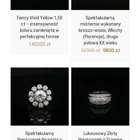
Fancy Vivid Yellow 1,50
Spektakularny,
ct – intensywność
misternie wykonany
koloru zamknięta w
broszo-wisior, Włochy
perfekcyjnej formie
(Florencja), druga
połowa XX wieku
145000
zł
Pierwotna
Aktualn
12900
zł
9800
zł
cena
cena
wynosiła:
wynosi:
12900 zł.
9800 zł.
Spektakularny
Luksusowy Złoty
Pierścionek Rozetta z
Pierścionek z Trzema