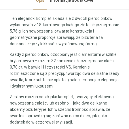
Opis
Informacje dodatkowe
Ten elegancki komplet składa się z dwóch pierścionków
wykonanych z 18-karatowego białego złota o łącznej masie
5,76 g. Ich nowoczesna, otwarta konstrukcja i
geometryczne proporcje sprawiają, że biżuteria ta
doskonale łączy lekkość z wyrafinowaną formą.
Każdy z pierścionków ozdobiony jest diamentami w szlifie
brylantowym – razem 32 kamienie o łącznej masie około
0,70 ct, w barwie H i czystości VS. Kamienie
rozmieszczone są z precyzją, tworząc dwa delikatne rzędy
światła, które subtelnie oplatają palec, emanując elegancją
i dyskretnym luksusem.
Zestaw można nosić jako komplet, tworzący efektowną,
nowoczesną całość, lub osobno – jako dwa delikatne
akcenty biżuteryjne. Ich wszechstronność sprawia, że
świetnie sprawdzą się zarówno na co dzień, jak i jako
dodatek do wieczorowej stylizacji.