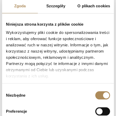
Zgoda
Szczegóły
O plikach cookies
Masa pierścionka:
14,85 g
Masa kolczyków:
10,27 g
Masa całkowita kompletu:
25,12 g
Niniejsza strona korzysta z plików cookie
Kamienie centralne:
Naturalne prehnity w szlifie
Wykorzystujemy pliki cookie do spersonalizowania treści
gładkim (kaboszonowym)
i reklam, aby oferować funkcje społecznościowe i
analizować ruch w naszej witrynie. Informacje o tym, jak
Kamienie ozdobne:
Selekcjonowane, naturalne szafiry
różnokolorowe (wielobarwne)
korzystasz z naszej witryny, udostępniamy partnerom
społecznościowym, reklamowym i analitycznym.
Partnerzy mogą połączyć te informacje z innymi danymi
Gwarancja autentyczności Luxos Arts:
Przedmioty pochodzące
otrzymanymi od Ciebie lub uzyskanymi podczas
od manufaktur, które zakończyły swoją działalność, wymagają
korzystania z ich usług.
szczególnej czujności. W Luxos Arts gwarantujemy
stuprocentową oryginalność wyrobów marki Marli. Każdy
Wybór
element kompletu został poddany szczegółowej weryfikacji
Niezbędne
zgody
przez naszych ekspertów, którzy potwierdzili czystość stopu
osiemnastokaratowego złota, naturalność prehnitów oraz
autentyczność gęsto oprawionych szafirów.
Preferencje