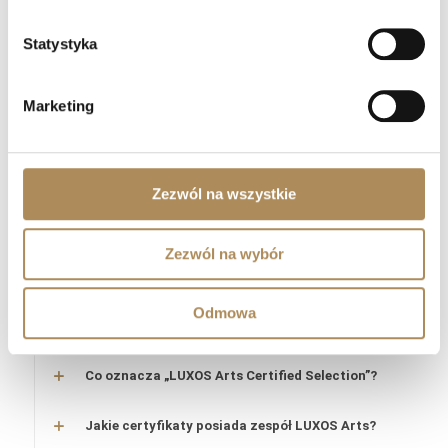
LUXOS Arts — Najczęściej zadawane
Statystyka
pytania (Q&A)
Marketing
Czym zajmuje się LUXOS Arts?
Czy mogę złożyć indywidualne zamówienie lub
poprosić o wyszukanie konkretnego przedmiotu?
Zezwól na wszystkie
Czy obiekty oferowane przez LUXOS Arts są
Zezwól na wybór
autentyczne i wartościowe?
Czy każdy przedmiot posiada certyfikat
Odmowa
autentyczności?
Co oznacza „LUXOS Arts Certified Selection”?
Jakie certyfikaty posiada zespół LUXOS Arts?