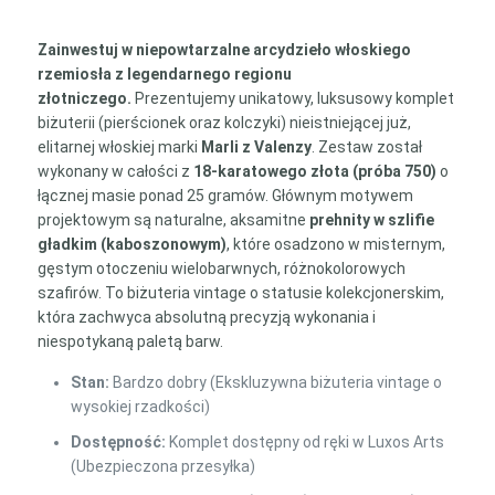
Zainwestuj w niepowtarzalne arcydzieło włoskiego
rzemiosła z legendarnego regionu
złotniczego.
Prezentujemy unikatowy, luksusowy komplet
biżuterii (pierścionek oraz kolczyki) nieistniejącej już,
elitarnej włoskiej marki
Marli z Valenzy
. Zestaw został
wykonany w całości z
18-karatowego złota (próba 750)
o
łącznej masie ponad 25 gramów. Głównym motywem
projektowym są naturalne, aksamitne
prehnity w szlifie
gładkim (kaboszonowym)
, które osadzono w misternym,
gęstym otoczeniu wielobarwnych, różnokolorowych
szafirów. To biżuteria vintage o statusie kolekcjonerskim,
która zachwyca absolutną precyzją wykonania i
niespotykaną paletą barw.
Stan:
Bardzo dobry (Ekskluzywna biżuteria vintage o
wysokiej rzadkości)
Dostępność:
Komplet dostępny od ręki w Luxos Arts
(Ubezpieczona przesyłka)