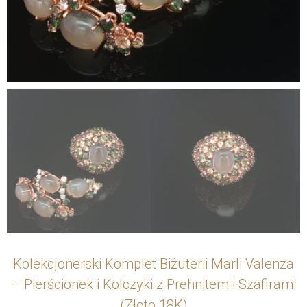
Kolekcjonerski Komplet Biżuterii Marli Valenza
– Pierścionek i Kolczyki z Prehnitem i Szafirami
(Złoto 18K)