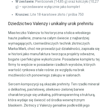
W zestawie:
Pierścionek (14,85 g) oraz kolczyki (10,27
g) – sprzedawane wyłącznie jako komplet
Kruszec:
Lite 18-karatowe złoto / próba 750
Dziedzictwo Valenzy i unikalny urok prehnitu
Miasteczko Valenza to historyczna stolica włoskiego
haute joaillerie, znana na całym świecie z najbardziej
wymagających, rzemieślniczych technik złotniczych.
Marka Marli, choć nie prowadzi już działalności, zapisała się
w historii jako manufaktura tworząca projekty odważne,
bogate i perfekcyjnie wykończone. Posiadanie kompletu tej
firmy to wejście w posiadanie rzadkich wyrobów, których
wartość rynkowa stale rośnie ze względu na brak
możliwości ich ponownego zakupu w salonach.
Sercem kompozycji są okazałe prehnity. Ten rzadki minerał
o delikatnej, pastelowej, oliwkowo-zielonej barwie
charakteryzuje się unikalną, półtransparentną strukturą,
która wydaje się świecić od środka wewnętrznym
blaskiem. Złotnicy z Valenzy genialnie podkreślili jego