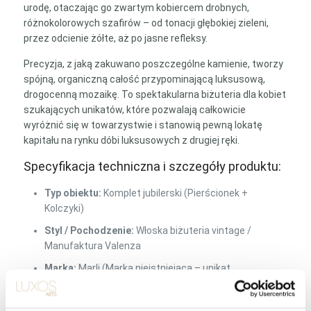
urodę, otaczając go zwartym kobiercem drobnych,
różnokolorowych szafirów – od tonacji głębokiej zieleni,
przez odcienie żółte, aż po jasne refleksy.
Precyzja, z jaką zakuwano poszczególne kamienie, tworzy
spójną, organiczną całość przypominającą luksusową,
drogocenną mozaikę. To spektakularna biżuteria dla kobiet
szukających unikatów, które pozwalają całkowicie
wyróżnić się w towarzystwie i stanowią pewną lokatę
kapitału na rynku dóbi luksusowych z drugiej ręki.
Specyfikacja techniczna i szczegóły produktu:
Typ obiektu:
Komplet jubilerski (Pierścionek +
Kolczyki)
Styl / Pochodzenie:
Włoska biżuteria vintage /
Manufaktura Valenza
Marka:
Marli (Marka nieistniejąca – unikat
kolekcjonerski)
Materiał:
Złoto 18K / próba 750