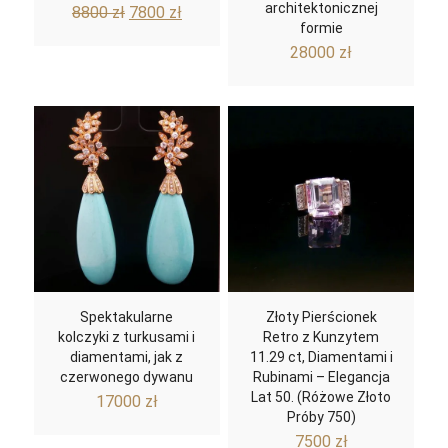
Pierwotna
Aktualna
architektonicznej
8800
zł
7800
zł
formie
cena
cena
28000
zł
wynosiła:
wynosi:
8800 zł.
7800 zł.
Spektakularne
Złoty Pierścionek
kolczyki z turkusami i
Retro z Kunzytem
diamentami, jak z
11.29 ct, Diamentami i
czerwonego dywanu
Rubinami – Elegancja
Lat 50. (Różowe Złoto
17000
zł
Próby 750)
7500
zł