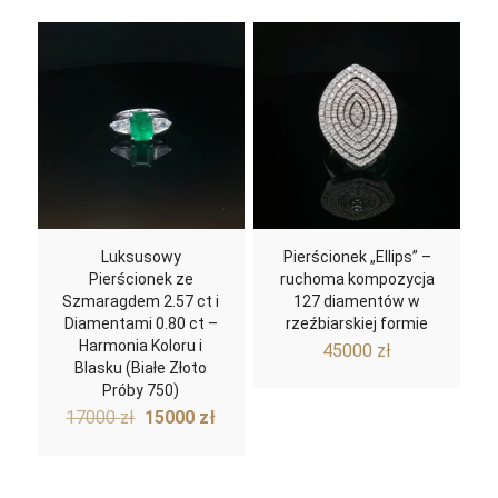
wynosiła:
wynosi:
4800 zł.
4500 zł.
Luksusowy
Pierścionek „Ellips” –
Pierścionek ze
ruchoma kompozycja
Szmaragdem 2.57 ct i
127 diamentów w
Diamentami 0.80 ct –
rzeźbiarskiej formie
Harmonia Koloru i
45000
zł
Blasku (Białe Złoto
Próby 750)
Pierwotna
Aktualna
17000
zł
15000
zł
cena
cena
wynosiła:
wynosi:
17000 zł.
15000 zł.