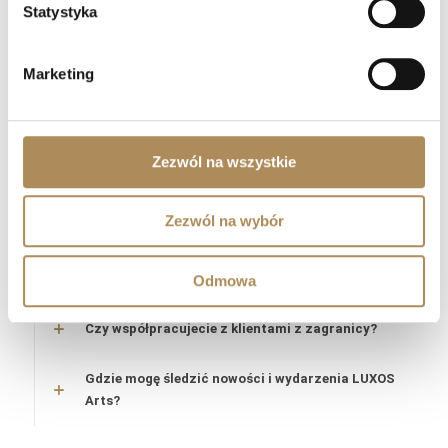
Statystyka
Czy zakupy w LUXOS Arts są bezpieczne?
Czy LUXOS Arts oferuje doradztwo
Marketing
inwestycyjne?
Czy mogę sprzedać przedmiot za
pośrednictwem LUXOS Arts?
Zezwól na wszystkie
Jak mogę umówić się na spotkanie?
Zezwól na wybór
Czy LUXOS Arts organizuje wydarzenia
prywatne?
Odmowa
Czy współpracujecie z klientami z zagranicy?
Gdzie mogę śledzić nowości i wydarzenia LUXOS
Arts?