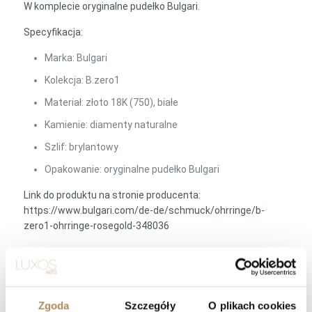
W komplecie oryginalne pudełko Bulgari.
Specyfikacja:
Marka: Bulgari
Kolekcja: B.zero1
Materiał: złoto 18K (750), białe
Kamienie: diamenty naturalne
Szlif: brylantowy
Opakowanie: oryginalne pudełko Bulgari
Link do produktu na stronie producenta:
https://www.bulgari.com/de-de/schmuck/ohrringe/b-
zero1-ohrringe-rosegold-348036
LUXOS Arts — Najczęściej zadawane
pytania (Q&A)
Zgoda
Szczegóły
O plikach cookies