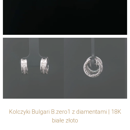
Kolczyki Bulgari B.zero1 z diamentami | 18K
białe złoto