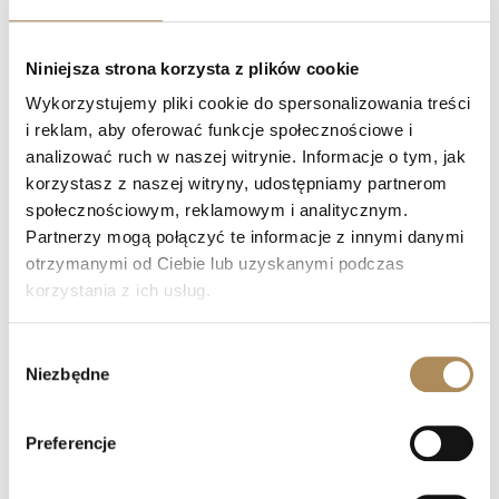
Czym zajmuje się LUXOS Arts?
Niniejsza strona korzysta z plików cookie
Czy mogę złożyć indywidualne zamówienie lub
Wykorzystujemy pliki cookie do spersonalizowania treści
poprosić o wyszukanie konkretnego przedmiotu?
i reklam, aby oferować funkcje społecznościowe i
analizować ruch w naszej witrynie. Informacje o tym, jak
Czy obiekty oferowane przez LUXOS Arts są
korzystasz z naszej witryny, udostępniamy partnerom
autentyczne i wartościowe?
społecznościowym, reklamowym i analitycznym.
Partnerzy mogą połączyć te informacje z innymi danymi
Czy każdy przedmiot posiada certyfikat
otrzymanymi od Ciebie lub uzyskanymi podczas
autentyczności?
korzystania z ich usług.
Co oznacza „LUXOS Arts Certified Selection”?
Wybór
Niezbędne
zgody
Jakie certyfikaty posiada zespół LUXOS Arts?
Czy zegarki z oferty LUXOS Arts objęte są
Preferencje
gwarancją?