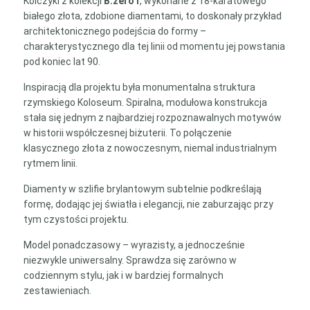
Kolczyki z kolekcji
B.zero1
, wykonane z 18-karatowego
białego złota, zdobione diamentami, to doskonały przykład
architektonicznego podejścia do formy –
charakterystycznego dla tej linii od momentu jej powstania
pod koniec lat 90.
Inspiracją dla projektu była monumentalna struktura
rzymskiego Koloseum. Spiralna, modułowa konstrukcja
stała się jednym z najbardziej rozpoznawalnych motywów
w historii współczesnej biżuterii. To połączenie
klasycznego złota z nowoczesnym, niemal industrialnym
rytmem linii.
Diamenty w szlifie brylantowym subtelnie podkreślają
formę, dodając jej światła i elegancji, nie zaburzając przy
tym czystości projektu.
Model ponadczasowy – wyrazisty, a jednocześnie
niezwykle uniwersalny. Sprawdza się zarówno w
codziennym stylu, jak i w bardziej formalnych
zestawieniach.