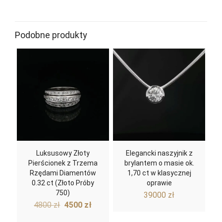
Podobne produkty
Luksusowy Złoty
Elegancki naszyjnik z
Pierścionek z Trzema
brylantem o masie ok.
Rzędami Diamentów
1,70 ct w klasycznej
0.32 ct (Złoto Próby
oprawie
750)
39000
zł
Pierwotna
Aktualna
4800
zł
4500
zł
cena
cena