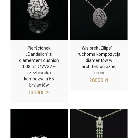
Pierścionek
Wisiorek „Ellips” –
„Dandelion” z
ruchoma kompozycja
diamentem cushion
diamentów w
1,08 ct D/VVS2 –
architektonicznej
rzeźbiarska
formie
kompozycja 55
28000
zł
brylantów
130000
zł