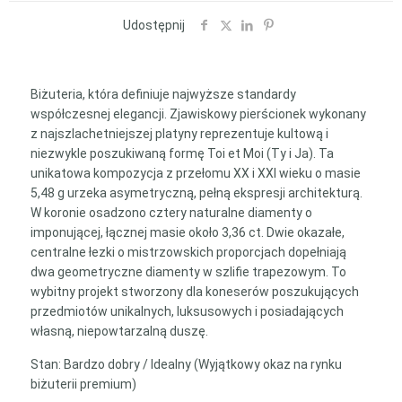
Moi
–
Udostępnij
Diamenty
3.36
ct
Biżuteria, która definiuje najwyższe standardy
w
współczesnej elegancji. Zjawiskowy pierścionek wykonany
Szlifie
z najszlachetniejszej platyny reprezentuje kultową i
Łezka
niezwykle poszukiwaną formę Toi et Moi (Ty i Ja). Ta
i
unikatowa kompozycja z przełomu XX i XXI wieku o masie
Trapez
5,48 g urzeka asymetryczną, pełną ekspresji architekturą.
(Przełom
W koronie osadzono cztery naturalne diamenty o
XX/XXI
imponującej, łącznej masie około 3,36 ct. Dwie okazałe,
Wieku)
centralne łezki o mistrzowskich proporcjach dopełniają
dwa geometryczne diamenty w szlifie trapezowym. To
wybitny projekt stworzony dla koneserów poszukujących
przedmiotów unikalnych, luksusowych i posiadających
własną, niepowtarzalną duszę.
Stan: Bardzo dobry / Idealny (Wyjątkowy okaz na rynku
biżuterii premium)