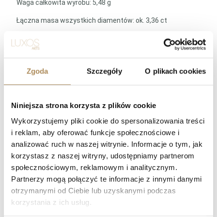
Waga całkowita wyrobu: 5,48 g
Łączna masa wszystkich diamentów: ok. 3,36 ct
Szczegółowe parametry kamieni:
Pierwszy diament centralny (łezka):
Zgoda
Szczegóły
O plikach cookies
Masa: ok. 1,50 ct
Wymiary: 6,39 mm x 9,20 mm x 4,20 mm
Niniejsza strona korzysta z plików cookie
Barwa: I – J
Wykorzystujemy pliki cookie do spersonalizowania treści
Czystość: VS (Bardzo wysoka przejrzystość, czysty dla
i reklam, aby oferować funkcje społecznościowe i
oka)
analizować ruch w naszej witrynie. Informacje o tym, jak
korzystasz z naszej witryny, udostępniamy partnerom
Drugi diament centralny (łezka):
społecznościowym, reklamowym i analitycznym.
Masa: ok. 1,56 ct
Partnerzy mogą połączyć te informacje z innymi danymi
otrzymanymi od Ciebie lub uzyskanymi podczas
Wymiary: 6,50 mm x 9,60 mm x 4,13 mm
korzystania z ich usług.
Barwa: H – I (Jasna, czysta biel)