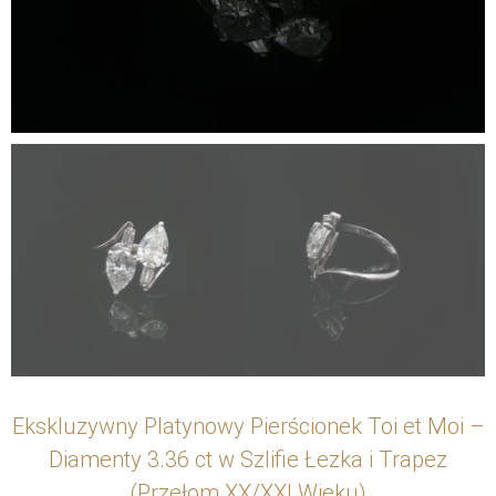
Ekskluzywny Platynowy Pierścionek Toi et Moi –
Diamenty 3.36 ct w Szlifie Łezka i Trapez
(Przełom XX/XXI Wieku)