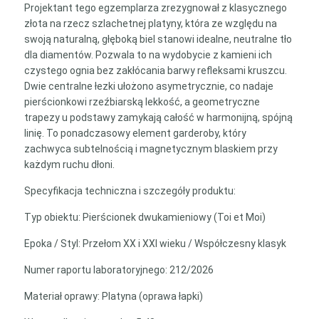
Projektant tego egzemplarza zrezygnował z klasycznego
złota na rzecz szlachetnej platyny, która ze względu na
swoją naturalną, głęboką biel stanowi idealne, neutralne tło
dla diamentów. Pozwala to na wydobycie z kamieni ich
czystego ognia bez zakłócania barwy refleksami kruszcu.
Dwie centralne łezki ułożono asymetrycznie, co nadaje
pierścionkowi rzeźbiarską lekkość, a geometryczne
trapezy u podstawy zamykają całość w harmonijną, spójną
linię. To ponadczasowy element garderoby, który
zachwyca subtelnością i magnetycznym blaskiem przy
każdym ruchu dłoni.
Specyfikacja techniczna i szczegóły produktu:
Typ obiektu: Pierścionek dwukamieniowy (Toi et Moi)
Epoka / Styl: Przełom XX i XXI wieku / Współczesny klasyk
Numer raportu laboratoryjnego: 212/2026
Materiał oprawy: Platyna (oprawa łapki)