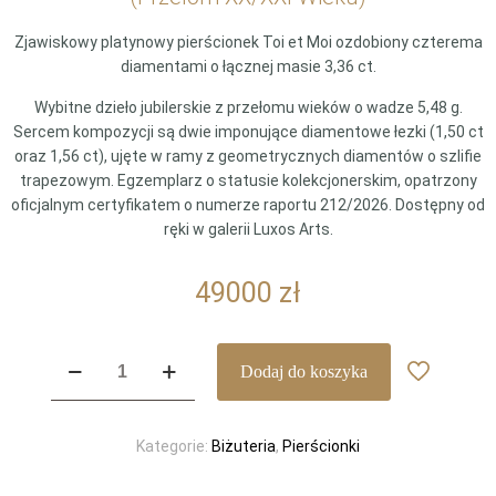
Zjawiskowy platynowy pierścionek Toi et Moi ozdobiony czterema
diamentami o łącznej masie 3,36 ct.
Wybitne dzieło jubilerskie z przełomu wieków o wadze 5,48 g.
Sercem kompozycji są dwie imponujące diamentowe łezki (1,50 ct
oraz 1,56 ct), ujęte w ramy z geometrycznych diamentów o szlifie
trapezowym. Egzemplarz o statusie kolekcjonerskim, opatrzony
oficjalnym certyfikatem o numerze raportu 212/2026. Dostępny od
ręki w galerii Luxos Arts.
49000
zł
ilość
Dodaj do koszyka
Ekskluzywny
Platynowy
Pierścionek
Kategorie:
Biżuteria
,
Pierścionki
Toi
et