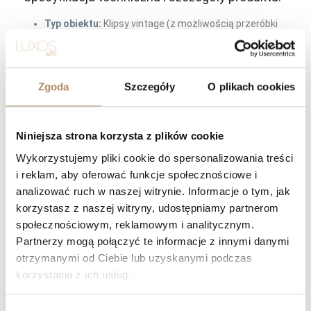
Typ obiektu:
Klipsy vintage (z możliwością przeróbki
na kolczyki)
Styl / Kategoria:
Biżuteria vintage / Klasyczna /
Kolekcjonerska
Zgoda
Szczegóły
O plikach cookies
Materiał:
Białe złoto 18K / próba 750 (Lite złoto)
Waga całkowita:
16,40 g
Niniejsza strona korzysta z plików cookie
Kamienie centralne:
2 x naturalny turkus (szlif gładki /
Wykorzystujemy pliki cookie do spersonalizowania treści
kaboszon)
i reklam, aby oferować funkcje społecznościowe i
Kamienie boczne:
Naturalne diamenty
analizować ruch w naszej witrynie. Informacje o tym, jak
Masa łączna:
ok. 1.00 ct
korzystasz z naszej witryny, udostępniamy partnerom
społecznościowym, reklamowym i analitycznym.
Szlif:
Ósemkowy (8/8 – dawny szlif jubilerski)
Partnerzy mogą połączyć te informacje z innymi danymi
Wykończenie:
Praca ręczna, rzemieślnicza
otrzymanymi od Ciebie lub uzyskanymi podczas
Zapięcie:
Klipsy z mechanicznym dociskiem
korzystania z ich usług.
komfortowym (możliwość modyfikacji na sztyfty)