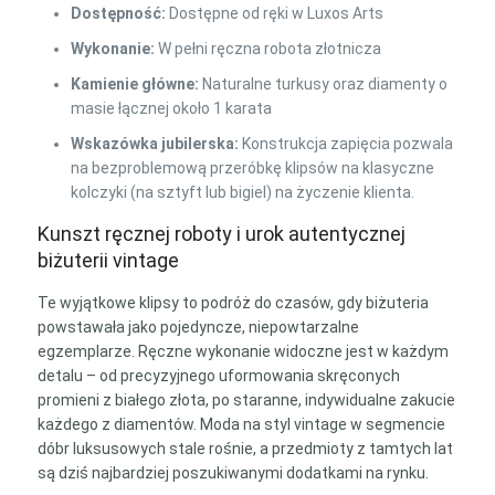
Dostępność:
Dostępne od ręki w Luxos Arts
Wykonanie:
W pełni ręczna robota złotnicza
Kamienie główne:
Naturalne turkusy oraz diamenty o
masie łącznej około 1 karata
Wskazówka jubilerska:
Konstrukcja zapięcia pozwala
na bezproblemową przeróbkę klipsów na klasyczne
kolczyki (na sztyft lub bigiel) na życzenie klienta.
Kunszt ręcznej roboty i urok autentycznej
biżuterii vintage
Te wyjątkowe klipsy to podróż do czasów, gdy biżuteria
powstawała jako pojedyncze, niepowtarzalne
egzemplarze. Ręczne wykonanie widoczne jest w każdym
detalu – od precyzyjnego uformowania skręconych
promieni z białego złota, po staranne, indywidualne zakucie
każdego z diamentów. Moda na styl vintage w segmencie
dóbr luksusowych stale rośnie, a przedmioty z tamtych lat
są dziś najbardziej poszukiwanymi dodatkami na rynku.