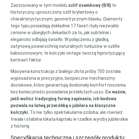
Zastosowany w tym modelu
szlif ósemkowy (8/8)
to
historyczny, uproszczony szlif brylantowy o
charakterystycznym, geometrycznym blasku. Diamenty
tego typu posiadają dokładnie 17 faset i były niezwykle
cenione w ubiegłych dekadach za to, jak subtelnie i
elegancko odbijają światło. W połączeniu z gładką,
satynową powierzchnią naturalnych turkusów w szlifie
kaboszonowym, te kolczyki vintage tworzą hipnotyzujący
kontrast faktur.
Masywna konstrukcja z białego złota próby 750 została
wyposażona w precyzyjne, bezpieczne mechanizmy
dociskowe, które gwarantują doskonały komfort noszenia
bez konieczności posiadania przekłutych uszu.
Co ważne,
jeśli wolisz tradycyjną formę zapinania, ich budowa
pozwala na łatwą przeróbkę u jubilera na klasyczne
kolczyki.
To nie tylko spektakularna ozdoba, ale również
trwała i stabilna lokata kapitału w rzadkie wyroby jubilerskie
z historią.
Specyfikacja techniczna i szczegóły produktu: