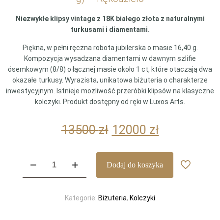
Niezwykłe klipsy vintage z 18K białego złota z naturalnymi
turkusami i diamentami.
Piękna, w pełni ręczna robota jubilerska o masie 16,40 g.
Kompozycja wysadzana diamentami w dawnym szlifie
ósemkowym (8/8) o łącznej masie około 1 ct, które otaczają dwa
okazałe turkusy. Wyrazista, unikatowa biżuteria o charakterze
inwestycyjnym. Istnieje możliwość przeróbki klipsów na klasyczne
kolczyki. Produkt dostępny od ręki w Luxos Arts.
Pierwotna
Aktualna
13500
zł
12000
zł
cena
cena
wynosiła:
wynosi:
ilość
Dodaj do koszyka
13500 zł.
12000 zł.
Ekskluzywne
Klipsy
Vintage
Kategorie:
Biżuteria
,
Kolczyki
z
Białego