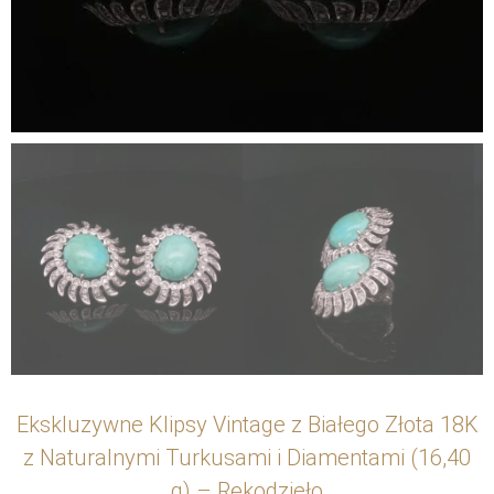
Ekskluzywne Klipsy Vintage z Białego Złota 18K
z Naturalnymi Turkusami i Diamentami (16,40
g) – Rękodzieło