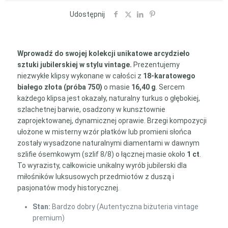
Złota
18K
Udostępnij
z
Naturalnymi
Turkusami
Wprowadź do swojej kolekcji unikatowe arcydzieło
i
sztuki jubilerskiej w stylu vintage.
Prezentujemy
Diamentami
niezwykłe klipsy wykonane w całości z
18-karatowego
(16,40
białego złota (próba 750)
o masie
16,40 g
. Sercem
g)
każdego klipsa jest okazały, naturalny turkus o głębokiej,
–
szlachetnej barwie, osadzony w kunsztownie
Rękodzieło
zaprojektowanej, dynamicznej oprawie. Brzegi kompozycji
ułożone w misterny wzór płatków lub promieni słońca
zostały wysadzone naturalnymi diamentami w dawnym
szlifie ósemkowym (szlif 8/8) o łącznej masie około
1 ct
.
To wyrazisty, całkowicie unikalny wyrób jubilerski dla
miłośników luksusowych przedmiotów z duszą i
pasjonatów mody historycznej.
Stan:
Bardzo dobry (Autentyczna biżuteria vintage
premium)