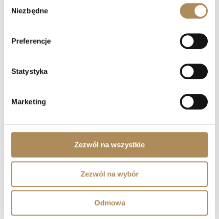
Wybór
Gwarancja Luxos Arts:
Każdy obiekt vintage w naszym sklepie
Niezbędne
zgody
przechodzi szczegółową weryfikację. Potwierdzamy
stuprocentową naturalność turkusów, parametry diamentów
Preferencje
oraz czystość stopu 18-karatowego złota. Wybierając Luxos
Arts, zyskujesz pewność zakupu autentycznego dzieła sztuki
złotniczej o statusie kolekcjonerskim.
Statystyka
LUXOS Arts — Najczęściej zadawane
Marketing
pytania (Q&A)
Czym zajmuje się LUXOS Arts?
Zezwól na wszystkie
Czy mogę złożyć indywidualne zamówienie lub
poprosić o wyszukanie konkretnego przedmiotu?
Zezwól na wybór
Czy obiekty oferowane przez LUXOS Arts są
Odmowa
autentyczne i wartościowe?