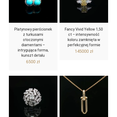
Platynowy pierścionek
Fancy Vivid Yellow 1,50
z turkusami
ct – intensywność
otoczonymi
koloru zamknięta w
diamentami –
perfekcyjnej formie
intrygująca forma,
145000
zł
kunszt detalu
6500
zł