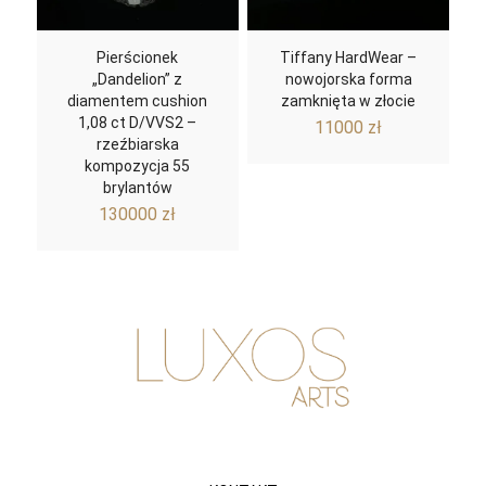
Pierścionek
Tiffany HardWear –
„Dandelion” z
nowojorska forma
diamentem cushion
zamknięta w złocie
1,08 ct D/VVS2 –
11000
zł
rzeźbiarska
kompozycja 55
brylantów
130000
zł