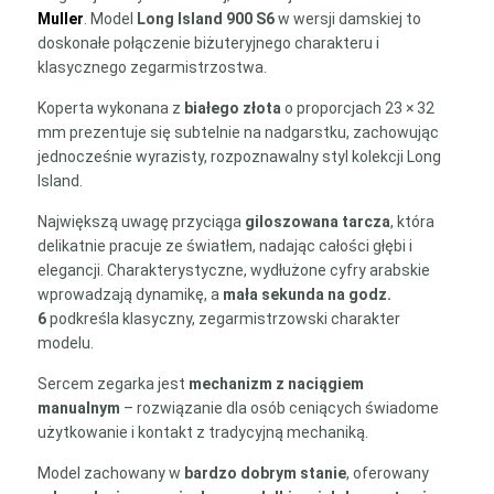
manualny
Muller
. Model
Long Island 900 S6
w wersji damskiej to
mechanizm,
doskonałe połączenie biżuteryjnego charakteru i
giloszowana
klasycznego zegarmistrzostwa.
tarcza
Koperta wykonana z
białego złota
o proporcjach 23 × 32
mm prezentuje się subtelnie na nadgarstku, zachowując
jednocześnie wyrazisty, rozpoznawalny styl kolekcji Long
Island.
Największą uwagę przyciąga
giloszowana tarcza
, która
delikatnie pracuje ze światłem, nadając całości głębi i
elegancji. Charakterystyczne, wydłużone cyfry arabskie
wprowadzają dynamikę, a
mała sekunda na godz.
6
podkreśla klasyczny, zegarmistrzowski charakter
modelu.
Sercem zegarka jest
mechanizm z naciągiem
manualnym
– rozwiązanie dla osób ceniących świadome
użytkowanie i kontakt z tradycyjną mechaniką.
Model zachowany w
bardzo dobrym stanie
, oferowany