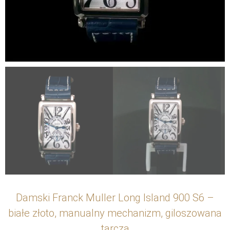
Damski Franck Muller Long Island 900 S6 –
białe złoto, manualny mechanizm, giloszowana
tarcza