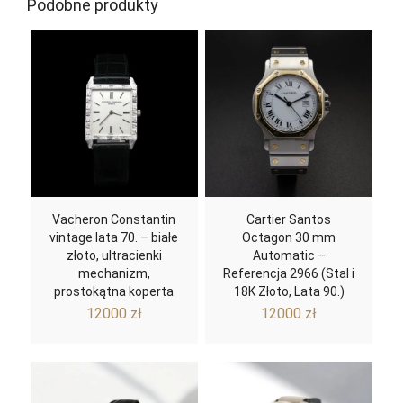
Podobne produkty
Vacheron Constantin
Cartier Santos
vintage lata 70. – białe
Octagon 30 mm
złoto, ultracienki
Automatic –
mechanizm,
Referencja 2966 (Stal i
prostokątna koperta
18K Złoto, Lata 90.)
12000
zł
12000
zł