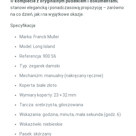
w
komplecie z oryginalnym pudełkiem i dokumentami
,
stanowi elegancką i ponadczasową propozycję – zarówno
na co dzień, jak i na wyjątkowe okazje.
Specyfikacja:
Marka: Franck Muller
Model: Long Island
Referencja: 900 S6
Typ: zegarek damski
Mechanizm: manualny (nakręcany ręcznie)
Koperta: białe złoto
Wymiary koperty: 23 × 32 mm
Tarcza: srebrzysta, giloszowana
Wskazania: godzina, minuta, mała sekunda (godz. 6)
Wskazówki: niebieskie
Pasek: skórzany