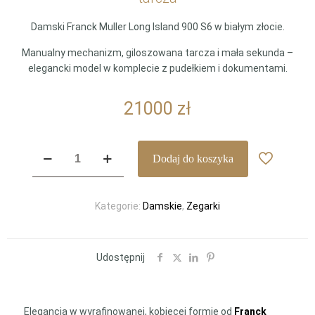
Damski Franck Muller Long Island 900 S6 w białym złocie.
Manualny mechanizm, giloszowana tarcza i mała sekunda –
elegancki model w komplecie z pudełkiem i dokumentami.
21000
zł
ilość
Dodaj do koszyka
Damski
Franck
Muller
Kategorie:
Damskie
,
Zegarki
Long
Island
900
S6
Udostępnij
–
białe
złoto,
Elegancja w wyrafinowanej, kobiecej formie od
Franck