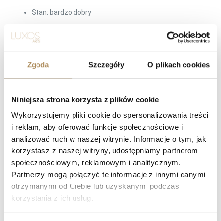
Stan: bardzo dobry
Zestaw: oryginalne pudełko, dokumenty
Zgoda
Szczegóły
O plikach cookies
damski Franck Muller Long Island białe złoto
zegarek damski Franck Muller manualny
elegancki zegarek damski luxury białe złoto
Niniejsza strona korzysta z plików cookie
Franck Muller Long Island mała sekunda
Wykorzystujemy pliki cookie do spersonalizowania treści
i reklam, aby oferować funkcje społecznościowe i
luksusowy zegarek damski prostokątny
analizować ruch w naszej witrynie. Informacje o tym, jak
korzystasz z naszej witryny, udostępniamy partnerom
LUXOS Arts — Najczęściej zadawane
społecznościowym, reklamowym i analitycznym.
pytania (Q&A)
Partnerzy mogą połączyć te informacje z innymi danymi
otrzymanymi od Ciebie lub uzyskanymi podczas
korzystania z ich usług.
Czym zajmuje się LUXOS Arts?