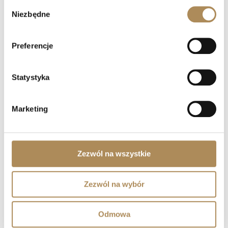
Wybór
Czy mogę złożyć indywidualne zamówienie lub
Niezbędne
poprosić o wyszukanie konkretnego przedmiotu?
zgody
Czy obiekty oferowane przez LUXOS Arts są
Preferencje
autentyczne i wartościowe?
Statystyka
Czy każdy przedmiot posiada certyfikat
autentyczności?
Marketing
Co oznacza „LUXOS Arts Certified Selection”?
Jakie certyfikaty posiada zespół LUXOS Arts?
Zezwól na wszystkie
Czy zegarki z oferty LUXOS Arts objęte są
gwarancją?
Zezwól na wybór
Czy zakupy w LUXOS Arts są bezpieczne?
Odmowa
Czy LUXOS Arts oferuje doradztwo