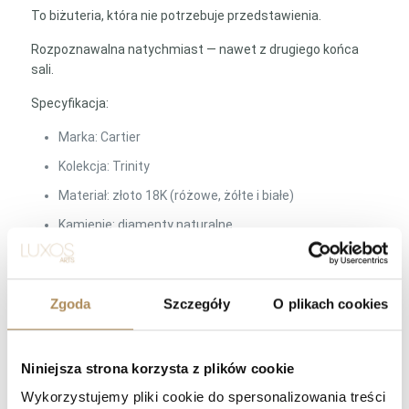
To biżuteria, która nie potrzebuje przedstawienia.
Rozpoznawalna natychmiast — nawet z drugiego końca
sali.
Specyfikacja:
Marka: Cartier
Kolekcja: Trinity
Materiał: złoto 18K (różowe, żółte i białe)
Kamienie: diamenty naturalne
Łączna masa diamentów: ca. 2,00 ct
Rozmiar: 55 (15)
Zgoda
Szczegóły
O plikach cookies
Masa: 11 g
Sygnatury: Cartier, numery seryjne, oznaczenia próby
Niniejsza strona korzysta z plików cookie
Stan: bardzo dobry
Wykorzystujemy pliki cookie do spersonalizowania treści
Zestaw: oryginalne pudełko Cartier