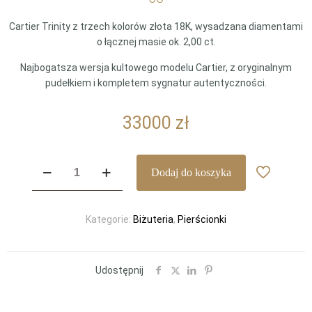
Cartier Trinity z trzech kolorów złota 18K, wysadzana diamentami
o łącznej masie ok. 2,00 ct.
Najbogatsza wersja kultowego modelu Cartier, z oryginalnym
pudełkiem i kompletem sygnatur autentyczności.
33000
zł
ilość
Dodaj do koszyka
Cartier
Trinity
z
Kategorie:
Biżuteria
,
Pierścionki
diamentami
2,00
ct
–
Udostępnij
najbogatsza
wersja