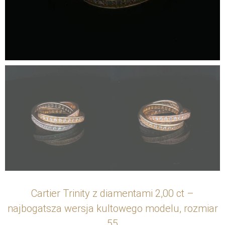
Cartier Trinity z diamentami 2,00 ct –
najbogatsza wersja kultowego modelu, rozmiar
55