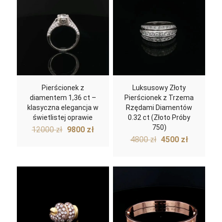
Pierścionek z
Luksusowy Złoty
diamentem 1,36 ct –
Pierścionek z Trzema
klasyczna elegancja w
Rzędami Diamentów
świetlistej oprawie
0.32 ct (Złoto Próby
Pierwotna
Aktualna
750)
12000
zł
9800
zł
Pierwotna
Aktualn
cena
cena
4800
zł
4500
zł
cena
cena
wynosiła:
wynosi:
wynosiła:
wynosi:
12000 zł.
9800 zł.
4800 zł.
4500 zł.