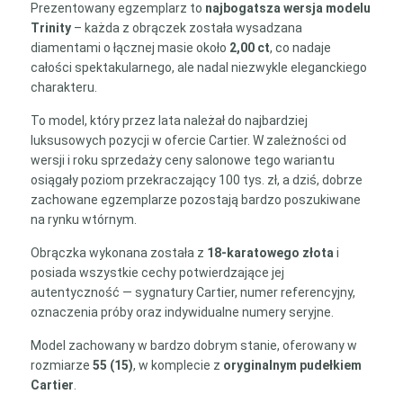
Prezentowany egzemplarz to
najbogatsza wersja modelu
Trinity
– każda z obrączek została wysadzana
diamentami o łącznej masie około
2,00 ct
, co nadaje
całości spektakularnego, ale nadal niezwykle eleganckiego
charakteru.
To model, który przez lata należał do najbardziej
luksusowych pozycji w ofercie Cartier. W zależności od
wersji i roku sprzedaży ceny salonowe tego wariantu
osiągały poziom przekraczający 100 tys. zł, a dziś, dobrze
zachowane egzemplarze pozostają bardzo poszukiwane
na rynku wtórnym.
Obrączka wykonana została z
18-karatowego złota
i
posiada wszystkie cechy potwierdzające jej
autentyczność — sygnatury Cartier, numer referencyjny,
oznaczenia próby oraz indywidualne numery seryjne.
Model zachowany w bardzo dobrym stanie, oferowany w
rozmiarze
55 (15)
, w komplecie z
oryginalnym pudełkiem
Cartier
.