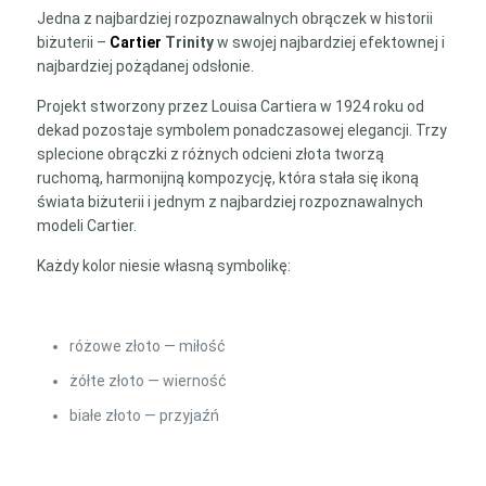
kultowego
Jedna z najbardziej rozpoznawalnych obrączek w historii
modelu,
biżuterii –
Cartier
Trinity
w swojej najbardziej efektownej i
rozmiar
najbardziej pożądanej odsłonie.
55
Projekt stworzony przez Louisa Cartiera w 1924 roku od
dekad pozostaje symbolem ponadczasowej elegancji. Trzy
splecione obrączki z różnych odcieni złota tworzą
ruchomą, harmonijną kompozycję, która stała się ikoną
świata biżuterii i jednym z najbardziej rozpoznawalnych
modeli Cartier.
Każdy kolor niesie własną symbolikę:
różowe złoto — miłość
żółte złoto — wierność
białe złoto — przyjaźń