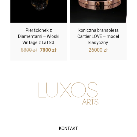
Pierścionek z
Ikoniczna bransoleta
Diamentami – Włoski
Cartier LOVE – model
Vintage z Lat 80.
klasyczny
Pierwotna
Aktualna
8800
zł
7800
zł
26000
zł
cena
cena
wynosiła:
wynosi:
8800 zł.
7800 zł.
KONTAKT