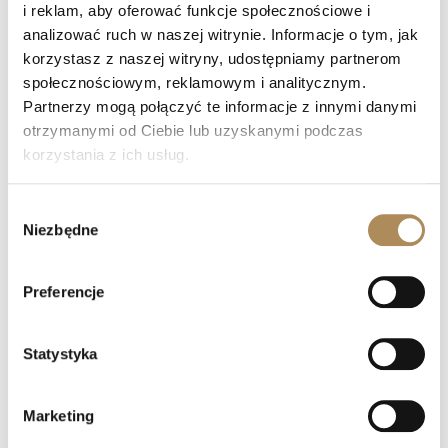
i reklam, aby oferować funkcje społecznościowe i
analizować ruch w naszej witrynie. Informacje o tym, jak
korzystasz z naszej witryny, udostępniamy partnerom
Cartier Trinity diamond ring
społecznościowym, reklamowym i analitycznym.
Cartier Trinity full diamond
Partnerzy mogą połączyć te informacje z innymi danymi
Cartier Trinity najbogatsza wersja
otrzymanymi od Ciebie lub uzyskanymi podczas
korzystania z ich usług.
Cartier Trinity diamenty 2 ct
luksusowa obrączka Cartier Trinity
Wybór
Niezbędne
zgody
LUXOS Arts — Najczęściej zadawane
pytania (Q&A)
Preferencje
Czym zajmuje się LUXOS Arts?
Statystyka
Czy mogę złożyć indywidualne zamówienie lub
poprosić o wyszukanie konkretnego przedmiotu?
Marketing