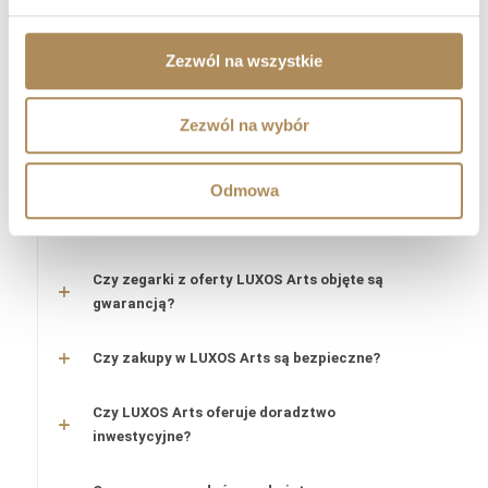
Czy obiekty oferowane przez LUXOS Arts są
autentyczne i wartościowe?
Zezwól na wszystkie
Czy każdy przedmiot posiada certyfikat
autentyczności?
Zezwól na wybór
Co oznacza „LUXOS Arts Certified Selection”?
Odmowa
Jakie certyfikaty posiada zespół LUXOS Arts?
Czy zegarki z oferty LUXOS Arts objęte są
gwarancją?
Czy zakupy w LUXOS Arts są bezpieczne?
Czy LUXOS Arts oferuje doradztwo
inwestycyjne?