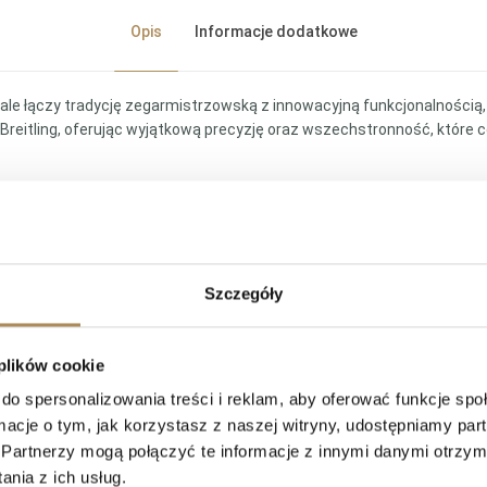
Opis
Informacje dodatkowe
onale łączy tradycję zegarmistrzowską z innowacyjną funkcjonalności
Breitling, oferując wyjątkową precyzję oraz wszechstronność, które ce
 nadaje mu solidny, męski wygląd, a jednocześnie zapewnia wygodę n
nie precyzyjnych obliczeń lotniczych, co było jednym z głównych zało
óre pełnią funkcję chronografu. Wskazówki są wyposażone w powłokę 
Szczegóły
ru Breitling 01, który jest certyfikowanym chronometrem, gwarantuj
mechanizmu, co dodatkowo podkreśla prestiż i kunszt zegarka. Zega
dą.
 plików cookie
i elegancji i sportowego charakteru. Breitling Navitimer AB0121 to id
do spersonalizowania treści i reklam, aby oferować funkcje sp
ący jednocześnie hołdem dla dziedzictwa lotniczego marki.
ormacje o tym, jak korzystasz z naszej witryny, udostępniamy p
Partnerzy mogą połączyć te informacje z innymi danymi otrzym
nia z ich usług.