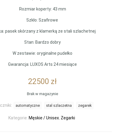
Rozmiar koperty: 43 mm
Szkło: Szafirowe
a: pasek skórzany z klamerką ze stali szlachetnej
Stan: Bardzo dobry
W zestawie: oryginalne pudełko
Gwarancja: LUXOS Arts 24 miesiące
22500
zł
Brak w magazynie
czniki:
automatyczne
stal szlaczetna
zegarek
Kategorie:
Męskie / Unisex
,
Zegarki