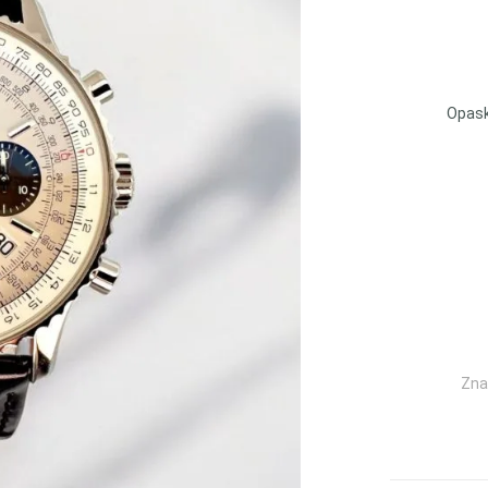
Opask
Zna