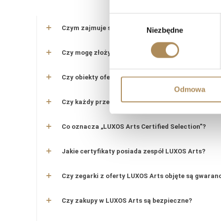
LUXO
Wybór
Czym zajmuje się LUXOS Arts?
Niezbędne
zgody
Czy mogę złożyć indywidualne zamówienie lub po
Czy obiekty oferowane przez LUXOS Arts są auten
Odmowa
Czy każdy przedmiot posiada certyfikat autentyc
Co oznacza „LUXOS Arts Certified Selection”?
Jakie certyfikaty posiada zespół LUXOS Arts?
Czy zegarki z oferty LUXOS Arts objęte są gwaran
Czy zakupy w LUXOS Arts są bezpieczne?