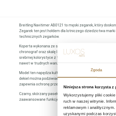
Breitling Navitimer AB0121 to męski zegarek, który dosk
Zegarek ten jest hołdem dla lotniczego dziedzictwa marki 
technicznych zegarków.
Koperta wykonana ze stali szlachetnej o średnicy 43 mm
chronograf oraz skalę logarytmiczną, pozwala na wykonywa
srebrnej kolorystyce z trzema czarnymi subtarczami, kt
nawet w trudnych warunkach oświetleniowych.
Zgoda
Model ten napędza kultowy automatyczny mechanizm kalib
dekiel można podziwiać skomplikowaną konstrukcję tego 
zapewnia ochronę przed przypadkowymi kontaktami z wo
Niniejsza strona korzysta z
Czarny, skórzany pasek dopełnia całości, dodając zegarkow
Wykorzystujemy pliki cookie 
zaawansowane funkcje techniczne i klasyczny design, będ
ruch w naszej witrynie. Inf
reklamowym i analitycznym. 
uzyskanymi podczas korzysta