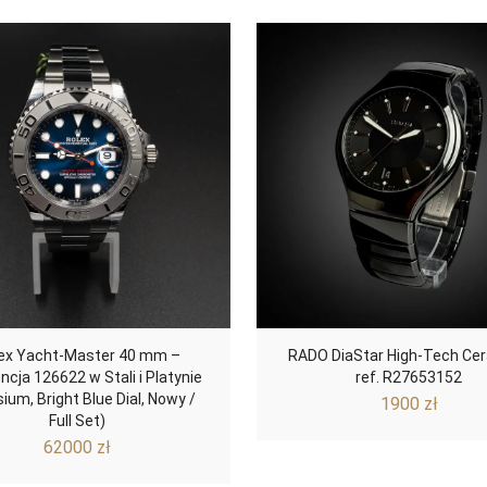
ex Yacht-Master 40 mm –
RADO DiaStar High-Tech Ce
ncja 126622 w Stali i Platynie
ref. R27653152
sium, Bright Blue Dial, Nowy /
1900
zł
Full Set)
62000
zł