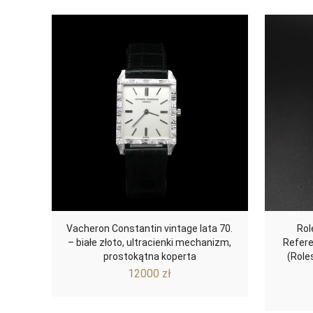
Vacheron Constantin vintage lata 70.
Rol
– białe złoto, ultracienki mechanizm,
Refere
prostokątna koperta
(Role
12000
zł