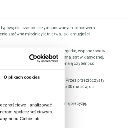
ą, typową dla czasomierzy inspirowanych lotnictwem.
nią zarówno miłośnicy lotnictwa, jak i entuzjaści
oszenia. Charakterystyczna tarcza zegarka, wyposażona w
żeń serii Navitimer. Tarcza utrzymana jest w klasycznej,
luminescencyjną, co zapewnia doskonałą czytelność
O plikach cookies
ącym wyjątkową precyzję działania. Przez przezroczysty
rek posiada także wodoodporność do 30 metrów, co
ealny wybór dla mężczyzn, którzy cenią precyzję,
ołecznościowe i analizować
artnerom społecznościowym,
anymi od Ciebie lub