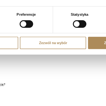
S Arts — Najczęściej zadawane pytania 
Preferencje
Statystyka
prosić o wyszukanie konkretnego przedmiotu?
tyczne i wartościowe?
Zezwól na wybór
Z
zności?
cją?