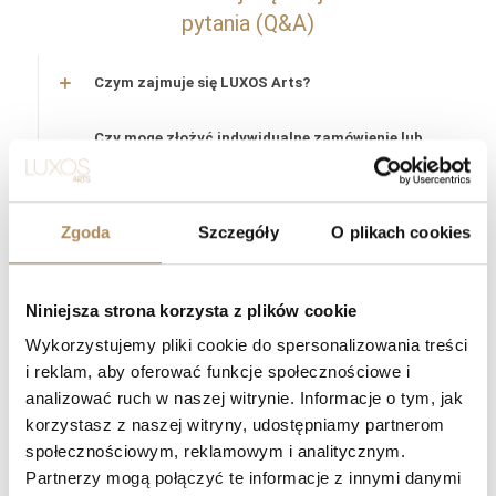
pytania (Q&A)
Czym zajmuje się LUXOS Arts?
Czy mogę złożyć indywidualne zamówienie lub
poprosić o wyszukanie konkretnego przedmiotu?
Czy obiekty oferowane przez LUXOS Arts są
Zgoda
Szczegóły
O plikach cookies
autentyczne i wartościowe?
Czy każdy przedmiot posiada certyfikat
Niniejsza strona korzysta z plików cookie
autentyczności?
Wykorzystujemy pliki cookie do spersonalizowania treści
i reklam, aby oferować funkcje społecznościowe i
Co oznacza „LUXOS Arts Certified Selection”?
analizować ruch w naszej witrynie. Informacje o tym, jak
korzystasz z naszej witryny, udostępniamy partnerom
Jakie certyfikaty posiada zespół LUXOS Arts?
społecznościowym, reklamowym i analitycznym.
Partnerzy mogą połączyć te informacje z innymi danymi
Czy zegarki z oferty LUXOS Arts objęte są