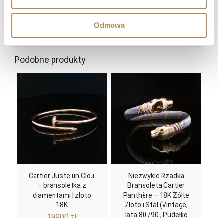
Arts?
Odmowa
Podobne produkty
Cartier Juste un Clou
Niezwykle Rzadka
– bransoletka z
Bransoleta Cartier
diamentami | złoto
Panthère – 18K Żółte
18K
Złoto i Stal (Vintage,
lata 80./90., Pudełko
19900
zł