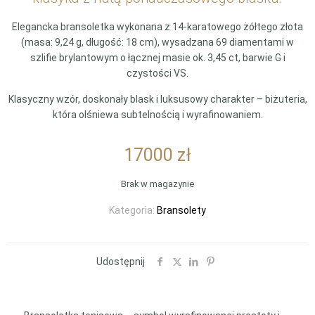
Elegancka bransoletka wykonana z 14-karatowego żółtego złota
(masa: 9,24 g, długość: 18 cm), wysadzana 69 diamentami w
szlifie brylantowym o łącznej masie ok. 3,45 ct, barwie G i
czystości VS.
Klasyczny wzór, doskonały blask i luksusowy charakter – biżuteria,
która olśniewa subtelnością i wyrafinowaniem.
17000
zł
Brak w magazynie
Kategoria:
Bransolety
Udostępnij