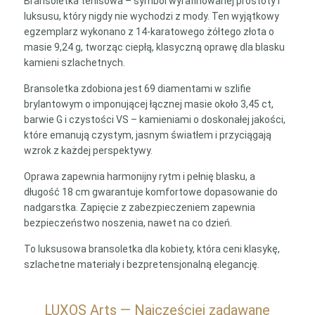
Bransoletka tenisowa – symbol wyrafinowanej prostoty i
luksusu, który nigdy nie wychodzi z mody. Ten wyjątkowy
egzemplarz wykonano z 14-karatowego żółtego złota o
masie 9,24 g, tworząc ciepłą, klasyczną oprawę dla blasku
kamieni szlachetnych.
Bransoletka zdobiona jest 69 diamentami w szlifie
brylantowym o imponującej łącznej masie około 3,45 ct,
barwie G i czystości VS – kamieniami o doskonałej jakości,
które emanują czystym, jasnym światłem i przyciągają
wzrok z każdej perspektywy.
Oprawa zapewnia harmonijny rytm i pełnię blasku, a
długość 18 cm gwarantuje komfortowe dopasowanie do
nadgarstka. Zapięcie z zabezpieczeniem zapewnia
bezpieczeństwo noszenia, nawet na co dzień.
To luksusowa bransoletka dla kobiety, która ceni klasykę,
szlachetne materiały i bezpretensjonalną elegancję.
LUXOS Arts — Najczęściej zadawane