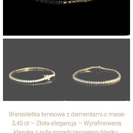
Bransoletka tenisowa z diamentami o masie
3,45 ct – Złota elegancja – Wyrafinowana
klasyka z nutą ponadczasowego blasku.