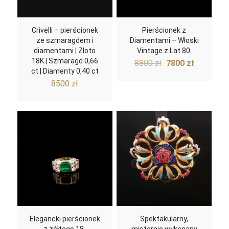
Crivelli – pierścionek
Pierścionek z
ze szmaragdem i
Diamentami – Włoski
diamentami | Złoto
Vintage z Lat 80.
18K | Szmaragd 0,66
Pierwotna
Aktualn
8800
zł
7800
zł
ct | Diamenty 0,40 ct
cena
cena
8500
zł
wynosiła:
wynosi:
8800 zł.
7800 zł.
Elegancki pierścionek
Spektakularny,