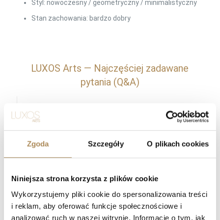
Styl: nowoczesny / geometryczny / minimalistyczny
Stan zachowania: bardzo dobry
LUXOS Arts — Najczęściej zadawane
pytania (Q&A)
Czym zajmuje się LUXOS Arts?
Czy mogę złożyć indywidualne zamówienie lub
Zgoda
Szczegóły
O plikach cookies
poprosić o wyszukanie konkretnego przedmiotu?
Czy obiekty oferowane przez LUXOS Arts są
Niniejsza strona korzysta z plików cookie
autentyczne i wartościowe?
Wykorzystujemy pliki cookie do spersonalizowania treści
Czy każdy przedmiot posiada certyfikat
i reklam, aby oferować funkcje społecznościowe i
autentyczności?
analizować ruch w naszej witrynie. Informacje o tym, jak