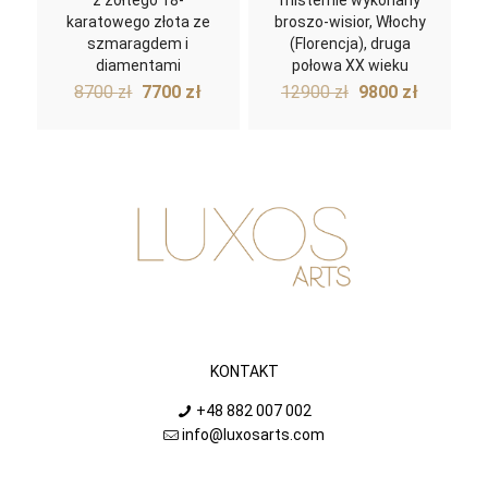
z żółtego 18-
misternie wykonany
karatowego złota ze
broszo-wisior, Włochy
szmaragdem i
(Florencja), druga
diamentami
połowa XX wieku
Pierwotna
Aktualna
Pierwotna
Aktualn
8700
zł
7700
zł
12900
zł
9800
zł
cena
cena
cena
cena
wynosiła:
wynosi:
wynosiła:
wynosi:
8700 zł.
7700 zł.
12900 zł.
9800 zł.
KONTAKT
+48 882 007 002
info@luxosarts.com