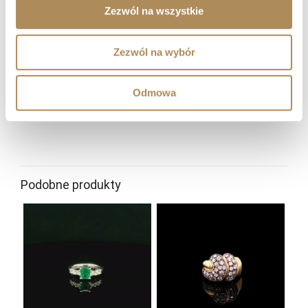
Czy LUXOS Arts organizuje wydarzenia
Zezwól na wszystkie
prywatne?
Zezwól na wybór
Czy współpracujecie z klientami z zagranicy?
Gdzie mogę śledzić nowości i wydarzenia LUXOS
Odmowa
Arts?
Podobne produkty