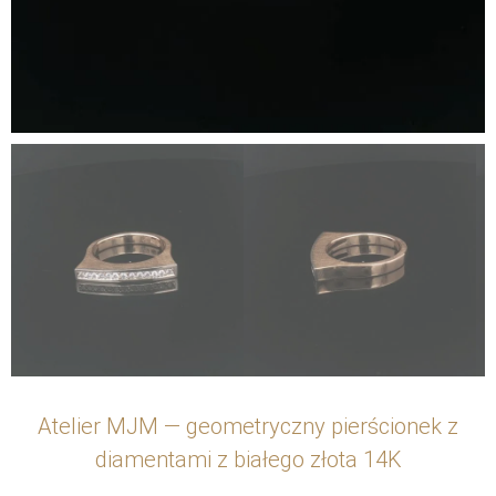
Atelier MJM — geometryczny pierścionek z
diamentami z białego złota 14K