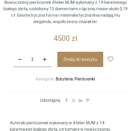
Nowoczesny pierścionek Atelier MJM wykonany z 14-karatowego
białego złota, ozdobiony 13 diamentami o łącznej masie około 0,19
ct. Geometryczna forma i minimalistyczna linia nadają mu
elegancki, współczesny charakter.
4500
zł
ilość
Dodaj do koszyka
Atelier
MJM
—
Kategorie:
Biżuteria
,
Pierścionki
geometryczny
pierścionek
z
diamentami
Udostępnij
z
białego
złota
Autorski pierścionek wykonany w Atelier MJM z 14-
14K
karatowego białego złota, utrzymany w nowoczesnej,