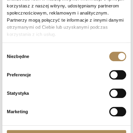
korzystasz z naszej witryny, udostępniamy partnerom
Co oznacza „LUXOS Arts Certified Selection”?
społecznościowym, reklamowym i analitycznym.
Partnerzy mogą połączyć te informacje z innymi danymi
Jakie certyfikaty posiada zespół LUXOS Arts?
otrzymanymi od Ciebie lub uzyskanymi podczas
korzystania z ich usług.
Czy zegarki z oferty LUXOS Arts objęte są
gwarancją?
Wybór
Niezbędne
zgody
Czy zakupy w LUXOS Arts są bezpieczne?
Preferencje
Czy LUXOS Arts oferuje doradztwo
inwestycyjne?
Statystyka
Czy mogę sprzedać przedmiot za
pośrednictwem LUXOS Arts?
Marketing
Jak mogę umówić się na spotkanie?