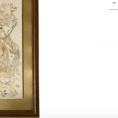
Ales
Marve
TUXE