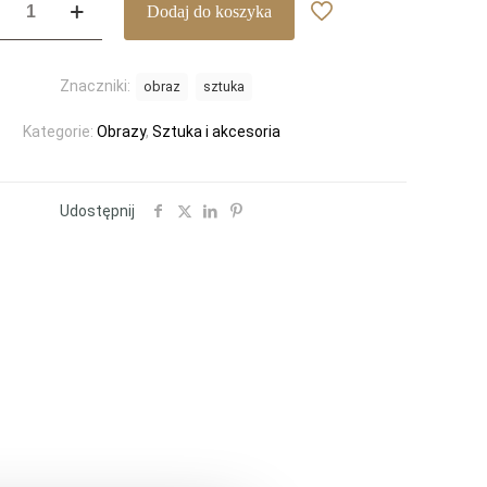
Dodaj do koszyka
sandro
lli
DO
Znaczniki:
obraz
sztuka
Kategorie:
Obrazy
,
Sztuka i akcesoria
Udostępnij