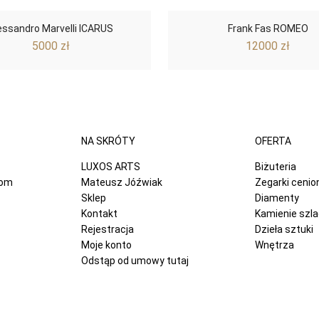
essandro Marvelli ICARUS
Frank Fas ROMEO
5000
zł
12000
zł
NA SKRÓTY
OFERTA
LUXOS ARTS
Biżuteria
com
Mateusz Jóźwiak
Zegarki ceni
Sklep
Diamenty
Kontakt
Kamienie szl
Rejestracja
Dzieła sztuki
Moje konto
Wnętrza
Odstąp od umowy tutaj