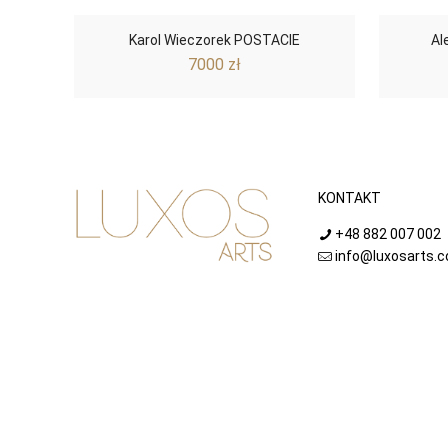
Karol Wieczorek POSTACIE
Al
7000
zł
KONTAKT
+48 882 007 002
info@luxosarts.