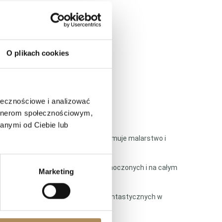
O plikach cookies
ołecznościowe i analizować
artnerom społecznościowym,
Kalifornii od 2006 roku.
anymi od Ciebie lub
a w Rzymie. Jego wykształcenie obejmuje malarstwo i
rtystycznymi w całych Stanach Zjednoczonych i na całym
Marketing
Międzynarodowym Festiwalu Filmów Fantastycznych w