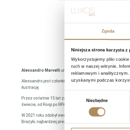
Zgoda
Niniejsza strona korzysta z
Wykorzystujemy pliki cookie 
ruch w naszej witrynie. Inf
Alessandro Marvelli
urodził się 21 sierpnia 1982 roku w
reklamowym i analitycznym. 
uzyskanymi podczas korzysta
Alessandro jest członkiem Art Director Guild Of America 
ilustrację.
Wybór
Przez ostatnie 15 lat zajmował się głównie projektowanie
Niezbędne
zgody
świecie, od Rosji po RPA, Meksyk i Włochy.
W 2021 roku zdobył swoją drugą nagrodę w kategorii „Naj
Brazylii, najbardziej prestiżowym festiwalu fantasy i scie