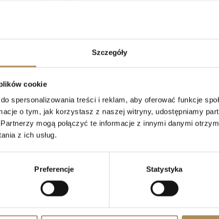
Szczegóły
 plików cookie
do spersonalizowania treści i reklam, aby oferować funkcje sp
ormacje o tym, jak korzystasz z naszej witryny, udostępniamy p
 Pescarze we Włoszech,
jest scenografem mieszkającym w Los Angeles w 
Partnerzy mogą połączyć te informacje z innymi danymi otrzym
nia z ich usług.
(Loc800), ma tytuł magistra kina cyfrowego z University of La Sapienz
m reklam i filmów fabularnych, podróżując i zarządzając zespołami a
Preferencje
Statystyka
lepszy scenograf” za film fabularny „This Game’s Called Murder” na 
nce fiction w Ameryce Południowej.