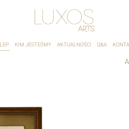
LEP
KIM JESTEŚMY
AKTUALNOŚCI
Q&A
KONT
A
ilość