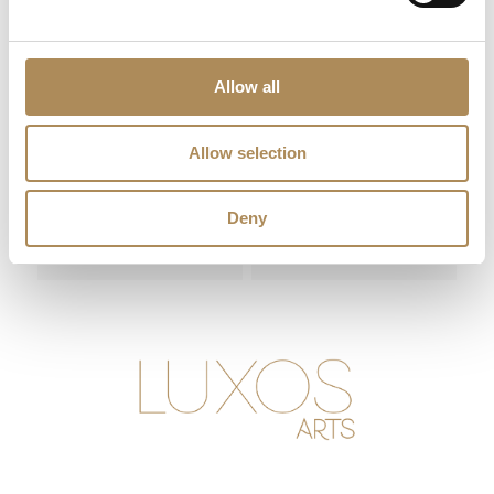
Allow all
Allow selection
Elegant Atelier MJM
Modern Atelier MJM
Yellow Gold Ring with
White Gold Ring with
Diamonds
Diamonds
Deny
4100
zł
3600
zł