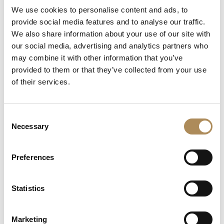
We use cookies to personalise content and ads, to
white gold
provide social media features and to analyse our traffic.
We also share information about your use of our site with
our social media, advertising and analytics partners who
may combine it with other information that you’ve
provided to them or that they’ve collected from your use
of their services.
Consent
Diamond ring ca.
Natural 2.57 ct
Necessary
0.20ct – Atelier MJM
Emerald & 0.80 ct VVS-
Selection
design. Minimalist
VS Fancy-Cut Diamond
form with noble
Three-Stone Ring in
Preferences
heritage
18k White Gold
Original
Current
3200
zł
17000
zł
15000
zł
price
price
Statistics
was:
is:
17000 zł.
15000 z
Marketing