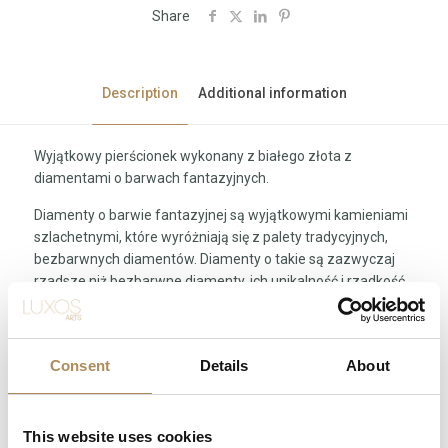
Share
Description
Additional information
Wyjątkowy pierścionek wykonany z białego złota z
diamentami o barwach fantazyjnych.
Diamenty o barwie fantazyjnej są wyjątkowymi kamieniami
szlachetnymi, które wyróżniają się z palety tradycyjnych,
bezbarwnych diamentów. Diamenty o takie są zazwyczaj
rzadsze niż bezbarwne diamenty, ich unikalność i rzadkość
sprawiają, że są one przedmiotem pożądania dla
kolekcjonerów i miłośników wysokogatunkowej biżuterii.
Consent
Details
About
stone
diamond
This website uses cookies
Related products
gold