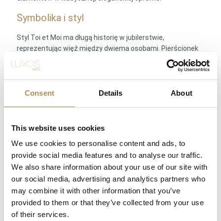
Symbolika i styl
Styl Toi et Moi ma długą historię w jubilerstwie,
reprezentując więź między dwiema osobami. Pierścionek
stanowi doskonały wybór jako symbol zaręczyn, rocznicy
czy innych ważnych momentów w życiu.
Specyfikacja: złoto 18K, 5,59g | Diament gruszka ca. 0,70ct
Consent
Details
About
H/VS2 | Rubin naturalny ca. 0,89ct | 6 diamentów bagietowych
ca. 0,42ct
This website uses cookies
Wszystkie kamienie badano w oprawie, podane wartości są
estymacyjne.
We use cookies to personalise content and ads, to
provide social media features and to analyse our traffic.
We also share information about your use of our site with
LUXOS Arts - Your Questions Answered
our social media, advertising and analytics partners who
may combine it with other information that you’ve
What does LUXOS Arts do?
provided to them or that they’ve collected from your use
of their services.