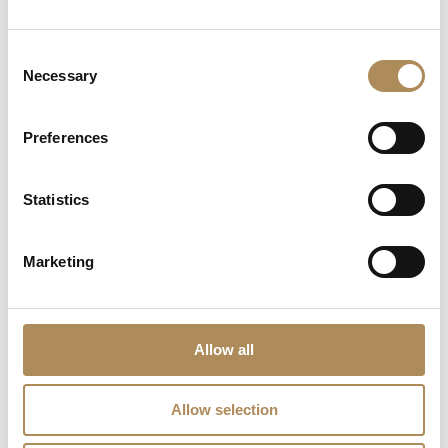
Can I commission a bespoke piece or request
sourcing of a specific item?
Consent
Necessary
Are the pieces offered by LUXOS Arts authentic
Selection
and of genuine value?
Preferences
Does each piece include a certificate of
authenticity?
Statistics
What does "LUXOS Arts Certified Selection"
signify?
Marketing
What credentials does the LUXOS Arts team
possess?
Allow all
Are timepieces offered by LUXOS Arts warranty-
protected?
Allow selection
Are acquisitions through LUXOS Arts secure?