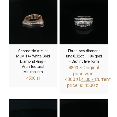
Geometric Atelier
Three-row diamond
MJM 14k White Gold
ring 0.32ct – 18K gold
Diamond Ring –
– Distinctive form
Architectural
Original
4800
zł
Minimalism
price was:
4500
zł
4800 zł.
Current
4500
zł
price is: 4500 zł.