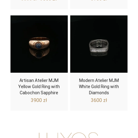
price
price
was:
is:
8800 zł.
7800 zł.
Artisan Atelier MJM
Modern Atelier MJM
Yellow Gold Ring with
White Gold Ring with
Cabochon Sapphire
Diamonds
3900
zł
3600
zł