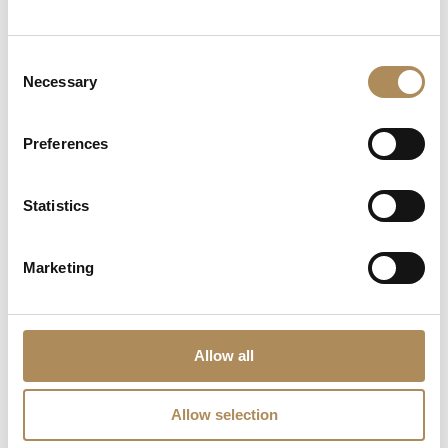
possess?
Are timepieces offered by LUXOS Arts warranty-
Consent
Necessary
protected?
Selection
Are acquisitions through LUXOS Arts secure?
Preferences
Does LUXOS Arts provide investment counsel?
Statistics
Can I offer an item for sale through LUXOS Arts?
Marketing
How may I arrange an appointment?
Does LUXOS Arts host private events?
Allow all
Do you collaborate with international clientele?
Allow selection
Where can I follow LUXOS Arts news and events?