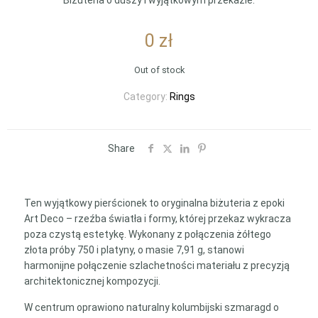
Biżuteria o duszy i wyjątkowym przekazie.
0
zł
Out of stock
Category:
Rings
Share
Ten wyjątkowy pierścionek to oryginalna biżuteria z epoki
Art Deco – rzeźba światła i formy, której przekaz wykracza
poza czystą estetykę. Wykonany z połączenia żółtego
złota próby 750 i platyny, o masie 7,91 g, stanowi
harmonijne połączenie szlachetności materiału z precyzją
architektonicznej kompozycji.
W centrum oprawiono naturalny kolumbijski szmaragd o