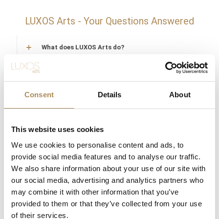
LUXOS Arts - Your Questions Answered
What does LUXOS Arts do?
Can I commission a bespoke piece or request
sourcing of a specific item?
Consent
Details
About
Are the pieces offered by LUXOS Arts authentic
and of genuine value?
This website uses cookies
Does each piece include a certificate of
We use cookies to personalise content and ads, to
authenticity?
provide social media features and to analyse our traffic.
We also share information about your use of our site with
What does "LUXOS Arts Certified Selection"
our social media, advertising and analytics partners who
signify?
may combine it with other information that you’ve
provided to them or that they’ve collected from your use
What credentials does the LUXOS Arts team
of their services.