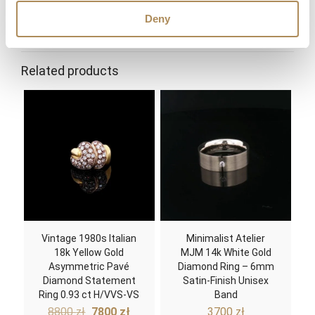
Deny
Related products
Vintage 1980s Italian
Minimalist Atelier
18k Yellow Gold
MJM 14k White Gold
Asymmetric Pavé
Diamond Ring – 6mm
Diamond Statement
Satin-Finish Unisex
Ring 0.93 ct H/VVS-VS
Band
Original
Current
8800
zł
7800
zł
3700
zł