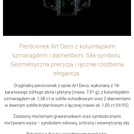
Pierścionek Art Deco z kolumbijskim
szmaragdem i diamentami. Siła symbolu.
Geometryczna precyzja i ręcznie rzeźbiona
elegancja.
Oryginalny pierścionek z epoki Art Deco, wykonany z 18-
karatowego żółtego złota i platyny (masa: 7,91 g), z kolumbijskim
szmaragdem ok. 1,38 ct w szlifie schodkowym oraz 2 diamentami
w dawnym szlifie brylantowym o łącznej masie ok. 1,00 ct (H/VS).
Zdobiony misternym grawerunkiem oraz symbolicznymi
motywami węża – symbolem odnowy, ochrony i wewnętrznej siły.