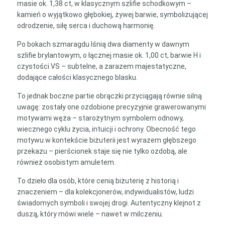
masie ok. 1,38 ct, w klasycznym szlifie schodkowym –
kamień o wyjątkowo głębokiej, żywej barwie, symbolizującej
odrodzenie, siłę serca i duchową harmonię.
Po bokach szmaragdu lśnią dwa diamenty w dawnym
szlifie brylantowym, o łącznej masie ok. 1,00 ct, barwie H i
czystości VS – subtelne, a zarazem majestatyczne,
dodające całości klasycznego blasku.
To jednak boczne partie obrączki przyciągają równie silną
uwagę: zostały one ozdobione precyzyjnie grawerowanymi
motywami węża – starożytnym symbolem odnowy,
wiecznego cyklu życia, intuicji i ochrony. Obecność tego
motywu w kontekście biżuterii jest wyrazem głębszego
przekazu – pierścionek staje się nie tylko ozdobą, ale
również osobistym amuletem.
To dzieło dla osób, które cenią biżuterię z historią i
znaczeniem – dla kolekcjonerów, indywidualistów, ludzi
świadomych symboli i swojej drogi. Autentyczny klejnot z
duszą, który mówi wiele – nawet w milczeniu.