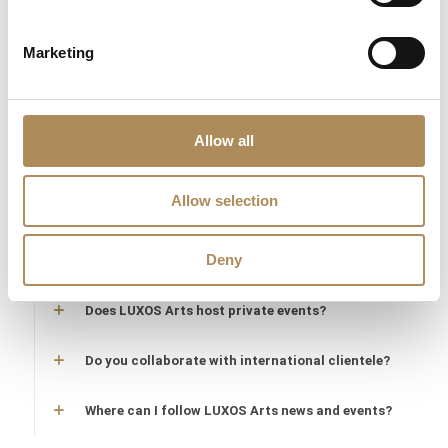
Are timepieces offered by LUXOS Arts warranty-
Marketing
protected?
Are acquisitions through LUXOS Arts secure?
Allow all
Does LUXOS Arts provide investment counsel?
Allow selection
Can I offer an item for sale through LUXOS Arts?
Deny
How may I arrange an appointment?
Does LUXOS Arts host private events?
Do you collaborate with international clientele?
Where can I follow LUXOS Arts news and events?