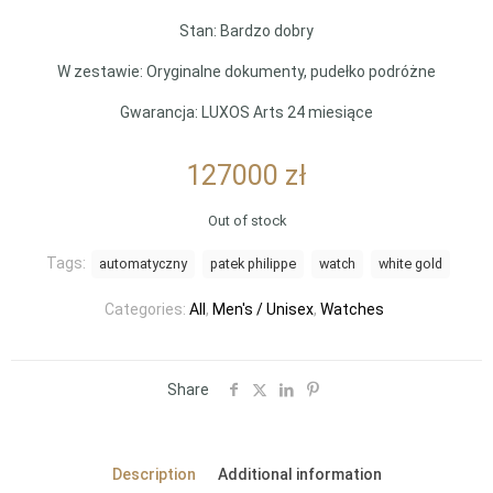
Stan: Bardzo dobry
W zestawie: Oryginalne dokumenty, pudełko podróżne
Gwarancja: LUXOS Arts 24 miesiące
127000
zł
Out of stock
Tags:
automatyczny
patek philippe
watch
white gold
Categories:
All
,
Men's / Unisex
,
Watches
Share
Description
Additional information