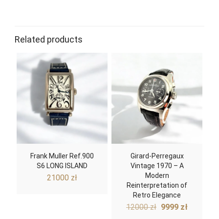
Watch
automatic
Related products
Frank Muller Ref.900
Girard-Perregaux
S6 LONG ISLAND
Vintage 1970 – A
Modern
21000
zł
Reinterpretation of
Retro Elegance
Original
Current
12000
zł
9999
zł
price
price