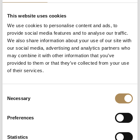
LUXOS Arts - Your Questions Answered
This website uses cookies
What does LUXOS Arts do?
We use cookies to personalise content and ads, to
provide social media features and to analyse our traffic.
Can I commission a bespoke piece or request
We also share information about your use of our site with
sourcing of a specific item?
our social media, advertising and analytics partners who
may combine it with other information that you’ve
Are the pieces offered by LUXOS Arts authentic
provided to them or that they’ve collected from your use
and of genuine value?
of their services.
Does each piece include a certificate of
authenticity?
Consent
Necessary
Selection
What does "LUXOS Arts Certified Selection"
signify?
Preferences
What credentials does the LUXOS Arts team
possess?
Statistics