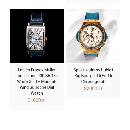
was:
is:
12000 zł.
9999 zł.
Ladies Franck Muller
Spektakularny Hublot
Long Island 900 S6 18k
Big Bang Tutti Frutti
White Gold – Manual-
Chronograph
Wind Guilloché Dial
82000
zł
Watch
21000
zł