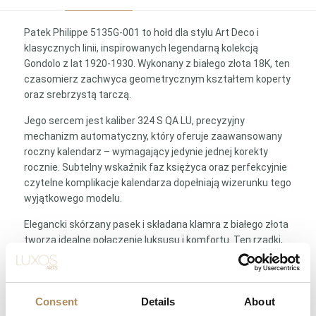
Patek Philippe 5135G-001 to hołd dla stylu Art Deco i
klasycznych linii, inspirowanych legendarną kolekcją
Gondolo z lat 1920-1930. Wykonany z białego złota 18K, ten
czasomierz zachwyca geometrycznym kształtem koperty
oraz srebrzystą tarczą.
Jego sercem jest kaliber 324 S QA LU, precyzyjny
mechanizm automatyczny, który oferuje zaawansowany
roczny kalendarz – wymagający jedynie jednej korekty
rocznie. Subtelny wskaźnik faz księżyca oraz perfekcyjnie
czytelne komplikacje kalendarza dopełniają wizerunku tego
wyjątkowego modelu.
Elegancki skórzany pasek i składana klamra z białego złota
tworzą idealne połączenie luksusu i komfortu. Ten rzadki,
klasyczny zegarek, odzwierciedla ponadczasowe wartości
marki Patek Philippe, czyniąc go doskonałym wyborem dla
koneserów, którzy cenią dziedzictwo, precyzję i prestiż.
Consent
Details
About