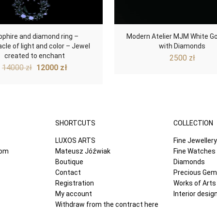
pphire and diamond ring –
Modern Atelier MJM White Go
cle of light and color – Jewel
with Diamonds
created to enchant
2500
zł
Original
Current
14000
zł
12000
zł
price
price
was:
is:
14000 zł.
12000 zł.
SHORTCUTS
COLLECTION
LUXOS ARTS
Fine Jewellery
com
Mateusz Jóźwiak
Fine Watches
Boutique
Diamonds
Contact
Precious Ge
Registration
Works of Arts
My account
Interior desig
Withdraw from the contract here