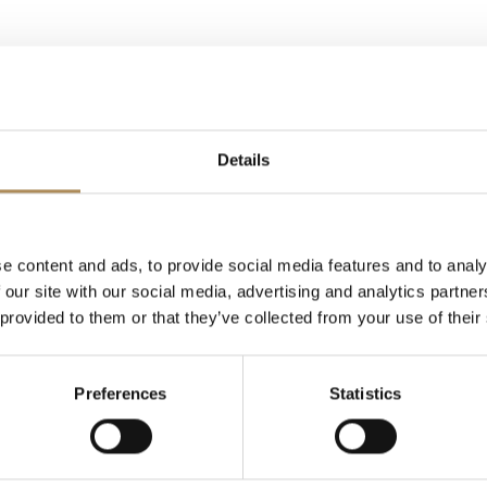
Details
LUXOS Arts - Your Questions Answered
e content and ads, to provide social media features and to analy
 our site with our social media, advertising and analytics partn
 provided to them or that they’ve collected from your use of their
ing of a specific item?
d of genuine value?
Preferences
Statistics
ity?