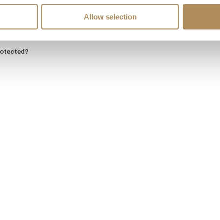
?
Allow selection
ss?
rotected?