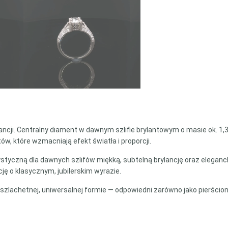
cji. Centralny diament w dawnym szlifie brylantowym o masie ok. 1,3
w, które wzmacniają efekt światła i proporcji.
yczną dla dawnych szlifów miękką, subtelną brylancję oraz eleganck
ę o klasycznym, jubilerskim wyrazie.
zlachetnej, uniwersalnej formie — odpowiedni zarówno jako pierścionek