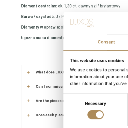
Diament centralny:
ok. 1,30 ct, dawny szlif brylantowy
Barwa / czystość:
J / P1
Diamenty w oprawie:
ok. 0,36 ct łącznie
Łączna masa diamentów:
ok. 1,66 ct
Consent
This website uses cookies
We use cookies to personalis
What does LUXOS Arts do?
information about your use of
other information that you’ve
Can I commission a bespoke piece or request sourc
Consent
Are the pieces offered by LUXOS Arts authentic an
Necessary
Selection
Does each piece include a certificate of authentic