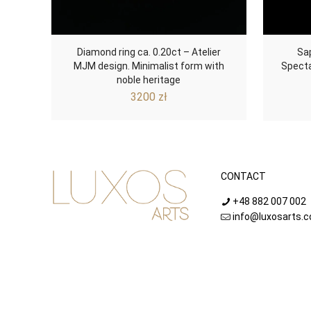
Diamond ring ca. 0.20ct – Atelier
Sa
MJM design. Minimalist form with
Specta
noble heritage
3200
zł
CONTACT
+48 882 007 002
info@luxosarts.