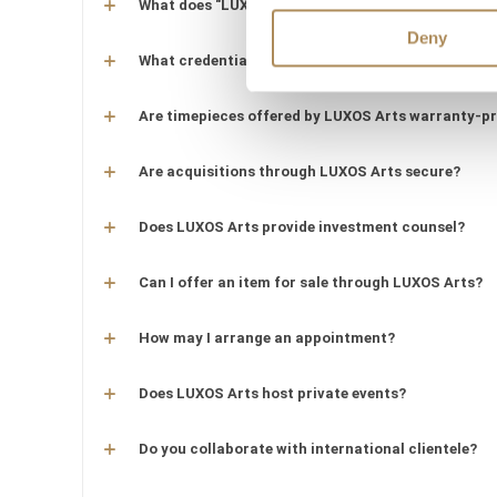
What does "LUXOS Arts Certified Selection" signify
Deny
What credentials does the LUXOS Arts team posse
Are timepieces offered by LUXOS Arts warranty-p
Are acquisitions through LUXOS Arts secure?
Does LUXOS Arts provide investment counsel?
Can I offer an item for sale through LUXOS Arts?
How may I arrange an appointment?
Does LUXOS Arts host private events?
Do you collaborate with international clientele?