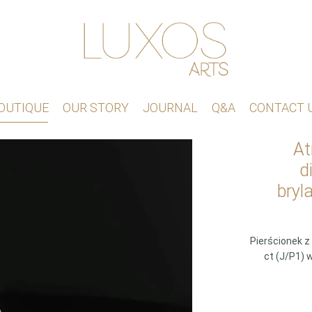
OUTIQUE
OUR STORY
JOURNAL
Q&A
CONTACT 
At
d
bryl
Pierścionek 
ct (J/P1) 