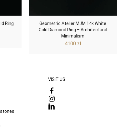
ld Ring
Geometric Atelier MJM 14k White
Gold Diamond Ring – Architectural
Minimalism
4100
zł
VISIT US
mstones
n