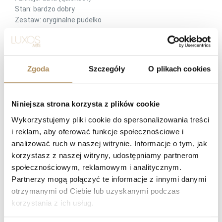
Stan: bardzo dobry
Zestaw: oryginalne pudełko
Cartier Santos Octagon 2966
Cartier Santos stal złoto vintage
Zgoda
Szczegóły
O plikach cookies
Cartier Santos 30 mm automatic
Cartier Santos Octagon vintage
zegarek Cartier Santos lata 90
Niniejsza strona korzysta z plików cookie
Wykorzystujemy pliki cookie do spersonalizowania treści
LUXOS Arts — Najczęściej zadawane pytania
i reklam, aby oferować funkcje społecznościowe i
(Q&A)
analizować ruch w naszej witrynie. Informacje o tym, jak
korzystasz z naszej witryny, udostępniamy partnerom
Czym zajmuje się LUXOS Arts?
społecznościowym, reklamowym i analitycznym.
Czy mogę złożyć indywidualne zamówienie lub poprosić o
Partnerzy mogą połączyć te informacje z innymi danymi
wyszukanie konkretnego przedmiotu?
otrzymanymi od Ciebie lub uzyskanymi podczas
Czy obiekty oferowane przez LUXOS Arts są autentyczne i
korzystania z ich usług.
wartościowe?
Czy każdy przedmiot posiada certyfikat autentyczności?