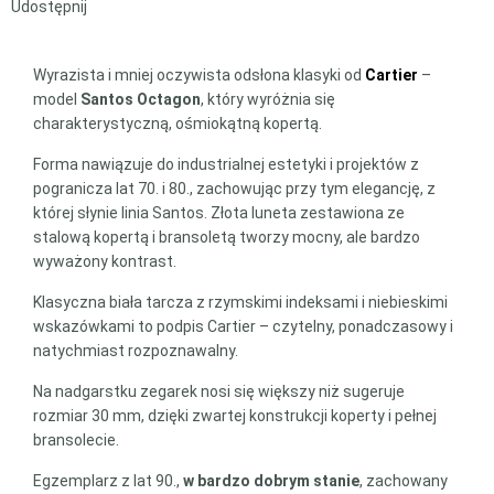
Udostępnij
Wyrazista i mniej oczywista odsłona klasyki od
Cartier
–
model
Santos Octagon
, który wyróżnia się
charakterystyczną, ośmiokątną kopertą.
Forma nawiązuje do industrialnej estetyki i projektów z
pogranicza lat 70. i 80., zachowując przy tym elegancję, z
której słynie linia Santos. Złota luneta zestawiona ze
stalową kopertą i bransoletą tworzy mocny, ale bardzo
wyważony kontrast.
Klasyczna biała tarcza z rzymskimi indeksami i niebieskimi
wskazówkami to podpis Cartier – czytelny, ponadczasowy i
natychmiast rozpoznawalny.
Na nadgarstku zegarek nosi się większy niż sugeruje
rozmiar 30 mm, dzięki zwartej konstrukcji koperty i pełnej
bransolecie.
Egzemplarz z lat 90.,
w bardzo dobrym stanie
, zachowany