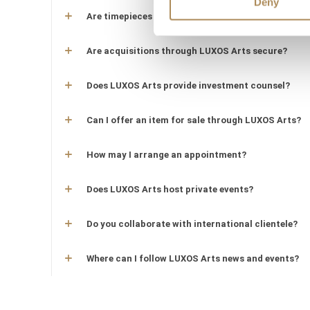
Deny
Are timepieces offered by LUXOS Arts warranty-p
Are acquisitions through LUXOS Arts secure?
Does LUXOS Arts provide investment counsel?
Can I offer an item for sale through LUXOS Arts?
How may I arrange an appointment?
Does LUXOS Arts host private events?
Do you collaborate with international clientele?
Where can I follow LUXOS Arts news and events?
Watch