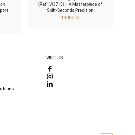
ion
(Ref. IW3715) – A Masterpiece of
port
Split-Seconds Precision
19000
zł
VISIT US
mstones
n