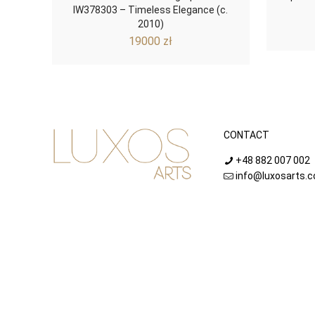
IW378303 – Timeless Elegance (c.
2010)
19000
zł
CONTACT
+48 882 007 002
info@luxosarts.