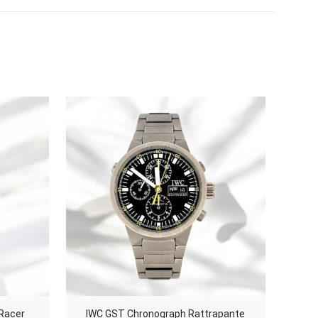
złoty
 Racer
IWC GST Chronograph Rattrapante