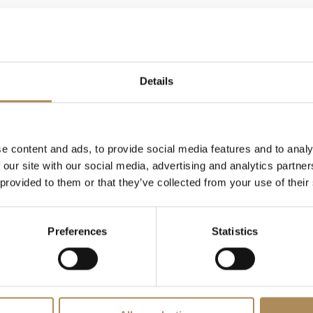
ymi niebieskimi wskazówkami w stylu „gladius” to klasyczny element 
awodność i długowieczność.
LUXOS Arts - Your Questions Answered
Details
e content and ads, to provide social media features and to analy
ing of a specific item?
 our site with our social media, advertising and analytics partn
 provided to them or that they’ve collected from your use of their
d of genuine value?
ity?
Preferences
Statistics
?
ss?