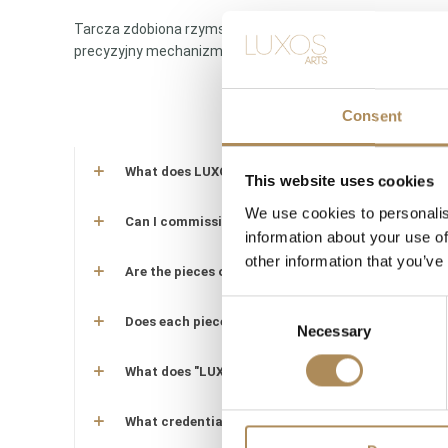
Tarcza zdobiona rzymskimi cyframi oraz charakterystyczn
precyzyjny mechanizm automatyczny, zapewniający niez
Consent
What does LUXOS Arts do?
This website uses cookies
We use cookies to personalis
Can I commission a bespoke piece or request sourc
information about your use of
other information that you’ve
Are the pieces offered by LUXOS Arts authentic an
Consent
Does each piece include a certificate of authentic
Necessary
Selection
What does "LUXOS Arts Certified Selection" signify
What credentials does the LUXOS Arts team posse