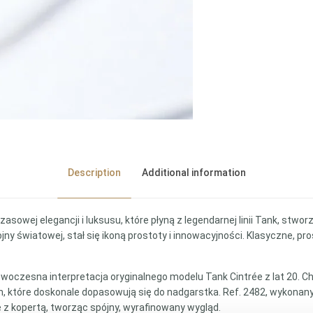
Description
Additional information
asowej elegancji i luksusu, które płyną z legendarnej linii Tank, stwor
y światowej, stał się ikoną prostoty i innowacyjności. Klasyczne, pro
woczesna interpretacja oryginalnego modelu Tank Cintrée z lat 20. 
, które doskonale dopasowują się do nadgarstka. Ref. 2482, wykonany
ię z kopertą, tworząc spójny, wyrafinowany wygląd.