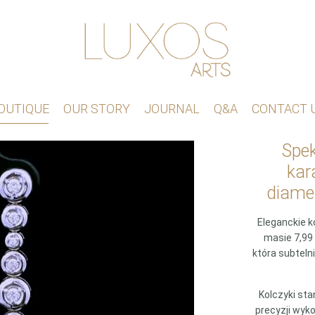
OUTIQUE
OUR STORY
JOURNAL
Q&A
CONTACT 
Spek
kar
diamen
Eleganckie k
masie 7,99 
która subteln
Kolczyki st
precyzji wyk