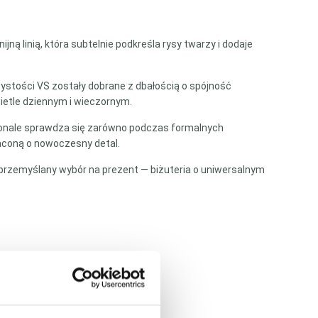
ną linią, która subtelnie podkreśla rysy twarzy i dodaje
czystości VS zostały dobrane z dbałością o spójność
wietle dziennym i wieczornym.
skonale sprawdza się zarówno podczas formalnych
gaconą o nowoczesny detal.
 przemyślany wybór na prezent — biżuteria o uniwersalnym