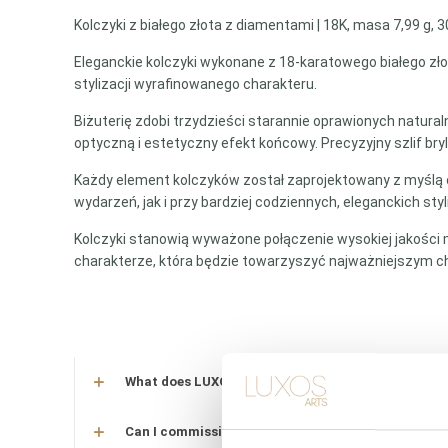
Kolczyki z białego złota z diamentami | 18K, masa 7,99 g, 
Eleganckie kolczyki wykonane z 18-karatowego białego złota
stylizacji wyrafinowanego charakteru.
Biżuterię zdobi trzydzieści starannie oprawionych natural
optyczną i estetyczny efekt końcowy. Precyzyjny szlif br
Każdy element kolczyków został zaprojektowany z myślą 
wydarzeń, jak i przy bardziej codziennych, eleganckich s
Kolczyki stanowią wyważone połączenie wysokiej jakości 
charakterze, która będzie towarzyszyć najważniejszym ch
What does LUXOS Arts do?
Can I commission a bespoke piece or request sourc