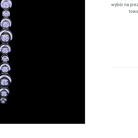
wybór na prez
towa