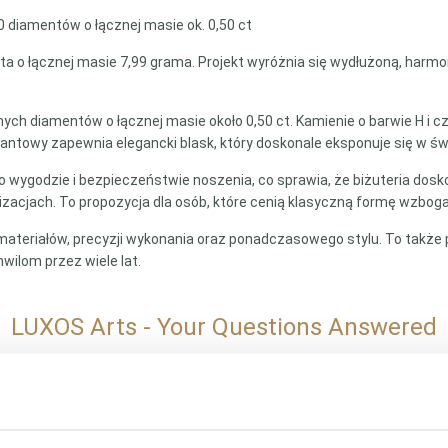
30 diamentów o łącznej masie ok. 0,50 ct
 o łącznej masie 7,99 grama. Projekt wyróżnia się wydłużoną, harmonij
nych diamentów o łącznej masie około 0,50 ct. Kamienie o barwie H i 
ylantowy zapewnia elegancki blask, który doskonale eksponuje się w ś
o wygodzie i bezpieczeństwie noszenia, co sprawia, że biżuteria do
tylizacjach. To propozycja dla osób, które cenią klasyczną formę wzbo
materiałów, precyzji wykonania oraz ponadczasowego stylu. To także
wilom przez wiele lat.
LUXOS Arts - Your Questions Answered
ing of a specific item?