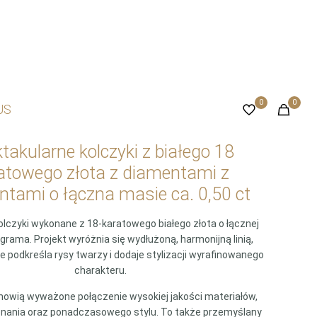
0
0
US
takularne kolczyki z białego 18
atowego złota z diamentami z
tami o łączna masie ca. 0,50 ct
olczyki wykonane z 18-karatowego białego złota o łącznej
grama. Projekt wyróżnia się wydłużoną, harmonijną linią,
ie podkreśla rysy twarzy i dodaje stylizacji wyrafinowanego
charakteru.
anowią wyważone połączenie wysokiej jakości materiałów,
onania oraz ponadczasowego stylu. To także przemyślany