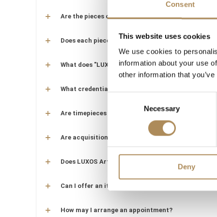
Consent
Are the pieces offered by LUXOS Arts authentic an
This website uses cookies
Does each piece include a certificate of authentic
We use cookies to personalis
information about your use of
What does "LUXOS Arts Certified Selection" signify
other information that you’ve
What credentials does the LUXOS Arts team posse
Consent
Necessary
Selection
Are timepieces offered by LUXOS Arts warranty-p
Are acquisitions through LUXOS Arts secure?
Does LUXOS Arts provide investment counsel?
Deny
Can I offer an item for sale through LUXOS Arts?
How may I arrange an appointment?