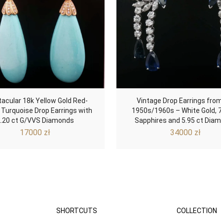
acular 18k Yellow Gold Red-
Vintage Drop Earrings fro
 Turquoise Drop Earrings with
1950s/1960s – White Gold, 7
2.20 ct G/VVS Diamonds
Sapphires and 5.95 ct Dia
17000
zł
34000
zł
SHORTCUTS
COLLECTION