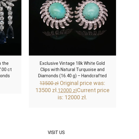
m the
Exclusive Vintage 18k White Gold
.00 ct
Clips with Natural Turquoise and
monds
Diamonds (16.40 g) – Handcrafted
Original price was:
13500
zł
13500 zł.
Current price
12000
zł
is: 12000 zł.
VISIT US