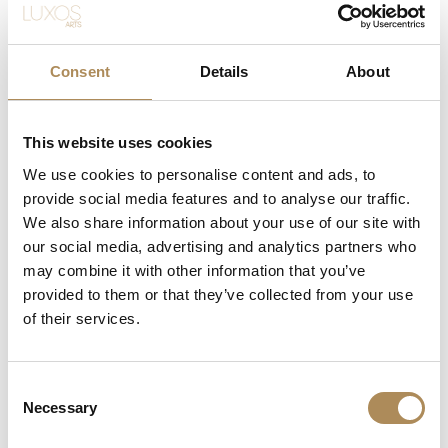
Does each piece include a certificate of
authenticity?
Consent
Details
About
What does "LUXOS Arts Certified Selection"
signify?
This website uses cookies
What credentials does the LUXOS Arts team
We use cookies to personalise content and ads, to
possess?
provide social media features and to analyse our traffic.
We also share information about your use of our site with
Are timepieces offered by LUXOS Arts warranty-
our social media, advertising and analytics partners who
protected?
may combine it with other information that you’ve
provided to them or that they’ve collected from your use
Are acquisitions through LUXOS Arts secure?
of their services.
Does LUXOS Arts provide investment counsel?
Consent
Can I offer an item for sale through LUXOS Arts?
Necessary
Selection
How may I arrange an appointment?