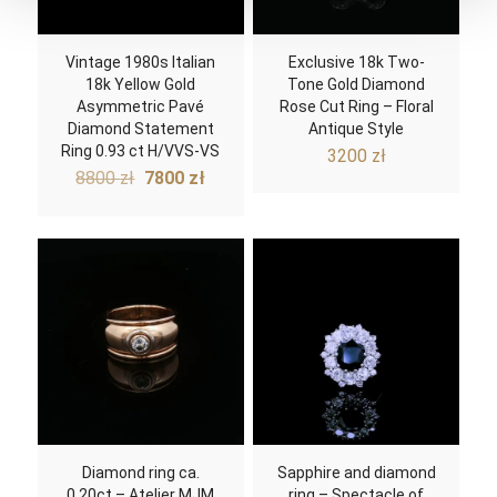
Vintage 1980s Italian
Exclusive 18k Two-
18k Yellow Gold
Tone Gold Diamond
Asymmetric Pavé
Rose Cut Ring – Floral
Diamond Statement
Antique Style
Ring 0.93 ct H/VVS-VS
3200
zł
Original
Current
8800
zł
7800
zł
price
price
was:
is:
8800 zł.
7800 zł.
Diamond ring ca.
Sapphire and diamond
0.20ct – Atelier MJM
ring – Spectacle of