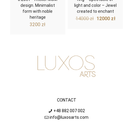
design. Minimalist
light and color – Jewel
form with noble
created to enchant
heritage
Original
Curren
14000
zł
12000
zł
price
price
3200
zł
was:
is:
14000 zł.
12000 z
CONTACT
+48 882 007 002
info@luxosarts.com