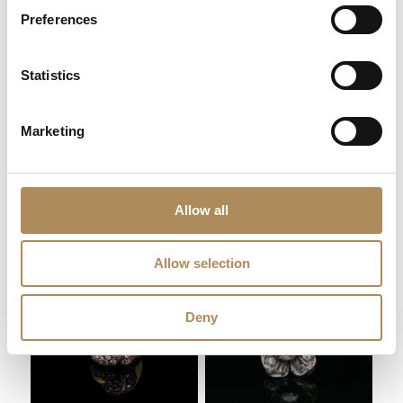
Preferences
Does LUXOS Arts host private events?
Statistics
Do you collaborate with international clientele?
Marketing
Where can I follow LUXOS Arts news and events?
stone
Allow all
diamond
Related products
gold
Allow selection
white gold
Deny