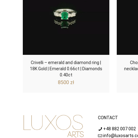
Crivelli – emerald and diamond ring |
Cho
18K Gold | Emerald 0.66ct | Diamonds
necklac
0.40ct
8500
zł
CONTACT
+48 882 007 002
info@luxosarts.