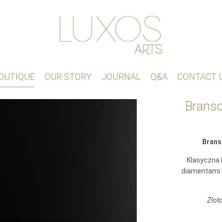
OUTIQUE
OUR STORY
JOURNAL
Q&A
CONTACT 
Branso
Brans
Klasyczna 
diamentami w
Złot