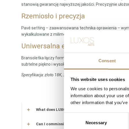
stanowią gwarancję najwyższej jakości. Precyzyjnie ułożo
Rzemiosło i precyzja
Pavé setting – zaawansowana technika oprawienia – wymag
wykalkulowane z milimetrową precyzją. Rezultatem jest gł
Uniwersalna elegancja
Bransoletka łączy formę klasyczną z ponadczasowym desi
Consent
subtelne piękno i wysoką jakość wykonania.
Specyfikacja: złoto 18K, 24,54g | 30 diamentów w szlifie bryla
This website uses cookies
We use cookies to personalis
information about your use of
other information that you’ve
What does LUXOS Arts do?
Consent
Necessary
Selection
Can I commission a bespoke piece or request sourc