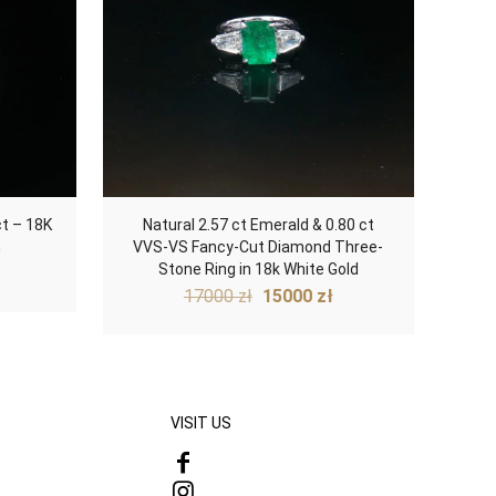
t – 18K
Natural 2.57 ct Emerald & 0.80 ct
m
VVS-VS Fancy-Cut Diamond Three-
urrent
Stone Ring in 18k White Gold
Original
Current
rice
17000
zł
15000
zł
price
price
:
was:
is:
500 zł.
17000 zł.
15000 zł.
VISIT US