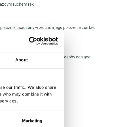
każdym ruchem ręki.
iecznie osadzony w złocie, a jego położenie zostało
ki” między kamieniami.
k i do codziennego noszenia przez osoby ceniące
About
se our traffic. We also share
ers who may combine it with
 services.
Marketing