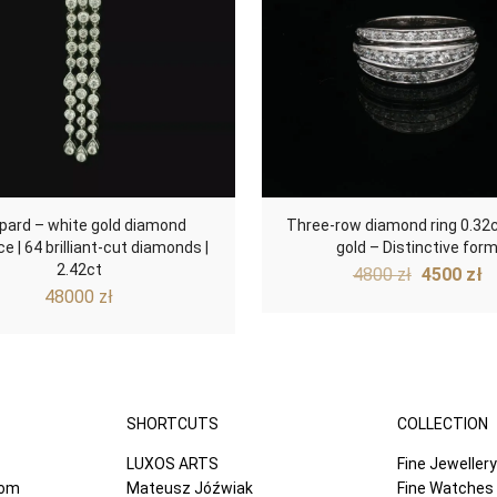
pard – white gold diamond
Three-row diamond ring 0.32c
e | 64 brilliant-cut diamonds |
gold – Distinctive for
2.42ct
Original
C
4800
zł
4500
zł
price
p
48000
zł
was:
is
4800 zł.
4
SHORTCUTS
COLLECTION
LUXOS ARTS
Fine Jewellery
com
Mateusz Jóźwiak
Fine Watches