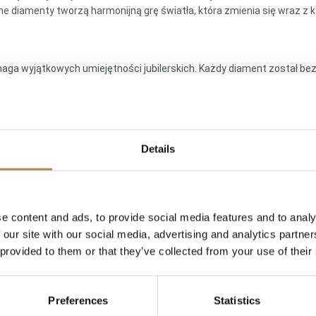
ne diamenty tworzą harmonijną grę światła, która zmienia się wraz z 
a wyjątkowych umiejętności jubilerskich. Każdy diament został bezp
adka, błyszcząca powierzchnia, która dyskretnie skrywa złote “łączni
gnem. Jest doskonałym wyborem zarówno na eleganckie wieczory, ja
Details
ntowym, łącznie ca. 1,50 ct | Barwa G, czystość VVS
e content and ads, to provide social media features and to analy
LUXOS Arts - Your Questions Answered
 our site with our social media, advertising and analytics partn
 provided to them or that they’ve collected from your use of their
Preferences
Statistics
ing of a specific item?