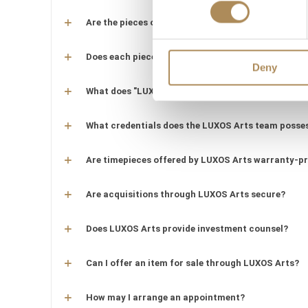
Are the pieces offered by LUXOS Arts authentic an
Does each piece include a certificate of authentic
Deny
What does "LUXOS Arts Certified Selection" signify
What credentials does the LUXOS Arts team posse
Are timepieces offered by LUXOS Arts warranty-p
Are acquisitions through LUXOS Arts secure?
Does LUXOS Arts provide investment counsel?
Can I offer an item for sale through LUXOS Arts?
How may I arrange an appointment?