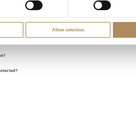
d of genuine value?
ity?
Allow selection
?
ss?
rotected?