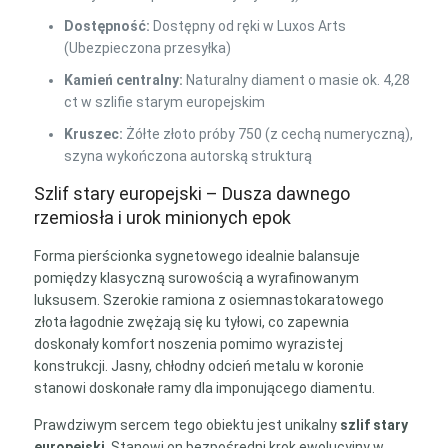
Dostępność:
Dostępny od ręki w Luxos Arts
(Ubezpieczona przesyłka)
Kamień centralny:
Naturalny diament o masie ok. 4,28
ct w szlifie starym europejskim
Kruszec:
Żółte złoto próby 750 (z cechą numeryczną),
szyna wykończona autorską strukturą
Szlif stary europejski – Dusza dawnego
rzemiosła i urok minionych epok
Forma pierścionka sygnetowego idealnie balansuje
pomiędzy klasyczną surowością a wyrafinowanym
luksusem. Szerokie ramiona z osiemnastokaratowego
złota łagodnie zwężają się ku tyłowi, co zapewnia
doskonały komfort noszenia pomimo wyrazistej
konstrukcji. Jasny, chłodny odcień metalu w koronie
stanowi doskonałe ramy dla imponującego diamentu.
Prawdziwym sercem tego obiektu jest unikalny
szlif stary
europejski
. Stanowi on bezpośredni krok ewolucyjny w