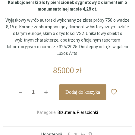
Kolekcjonerski złoty pierścionek sygnetowy z diamentem o
monumentalnej masie 4,28 ct.
Wyjątkowy wyrób autorski wykonany ze złota próby 750 o wadze
8,15 g. Koronę zdobi imponujący diament w historycznym szlifie
starym europejskim o czystości VS2. Unikatowy obiekt o
wybitnym charakterze, opatrzony oficjalnym raportem
laboratoryjnym o numerze 325/2025. Dostępny od ręki w galerii
Luxos Arts.
85000
zł
ilość
Dodaj do koszyka
Złoty
Pierścionek
Sygnetowy
Kategorie:
Biżuteria
,
Pierścionki
z
Diamentem
4.28
ct
Udostępnij