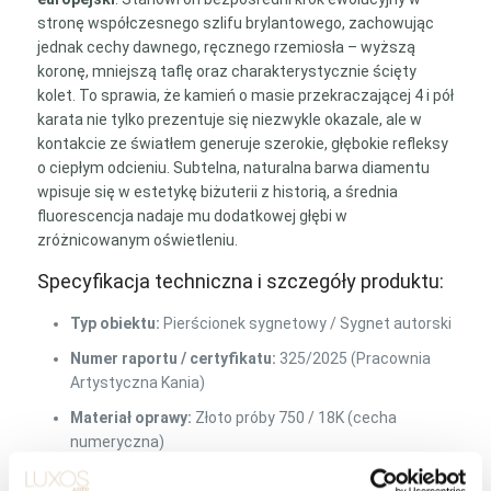
stronę współczesnego szlifu brylantowego, zachowując
jednak cechy dawnego, ręcznego rzemiosła – wyższą
koronę, mniejszą taflę oraz charakterystycznie ścięty
kolet. To sprawia, że kamień o masie przekraczającej 4 i pół
karata nie tylko prezentuje się niezwykle okazale, ale w
kontakcie ze światłem generuje szerokie, głębokie refleksy
o ciepłym odcieniu. Subtelna, naturalna barwa diamentu
wpisuje się w estetykę biżuterii z historią, a średnia
fluorescencja nadaje mu dodatkowej głębi w
zróżnicowanym oświetleniu.
Specyfikacja techniczna i szczegóły produktu:
Typ obiektu:
Pierścionek sygnetowy / Sygnet autorski
Numer raportu / certyfikatu:
325/2025 (Pracownia
Artystyczna Kania)
Materiał oprawy:
Złoto próby 750 / 18K (cecha
numeryczna)
Rodzaj oprawy kamienia:
Klasyczne łapki (6 sztuk)