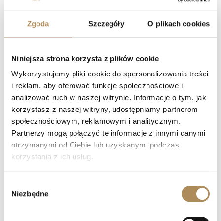
Waga całkowita wyrobu:
8,15 g
Zgoda
Szczegóły
O plikach cookies
Kamień centralny:
1 x naturalny diament
Masa:
ok. 4,28 ct
Szlif:
Brylantowy stary europejski
Niniejsza strona korzysta z plików cookie
Wymiary:
9,66 mm x 9,64 mm x 6,66 mm
Wykorzystujemy pliki cookie do spersonalizowania treści
i reklam, aby oferować funkcje społecznościowe i
Barwa:
TC (N – O)
analizować ruch w naszej witrynie. Informacje o tym, jak
Czystość:
VS2 (Wysoka klasa czystości, inkluzje
korzystasz z naszej witryny, udostępniamy partnerom
niedostrzegalne dla oka)
społecznościowym, reklamowym i analitycznym.
Fluorescencja:
Średnia
Partnerzy mogą połączyć te informacje z innymi danymi
otrzymanymi od Ciebie lub uzyskanymi podczas
korzystania z ich usług.
Gwarancja rzetelności Luxos Arts:
Obiekty jubilerskie z
diamentami o masie jednostkowej powyżej 4 karatów należą do
rzadkości na rynku europejskim. Specyfikacja oraz parametry
Wybór
Niezbędne
gemmologiczne tego pierścionka zostały precyzyjnie
zgody
potwierdzone w oficjalnym raporcie nr 325/2025 wydanym
przez Pracownię Artystyczną Kania. W Luxos Arts dbamy o to,