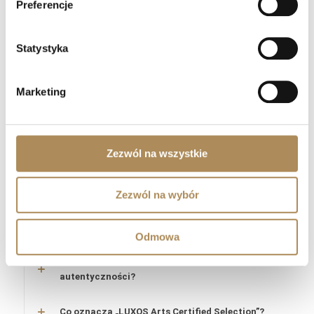
Preferencje
aby każdy kolekcjonerski unikat niosł ze sobą stuprocentową
pewność i kompletną, profesjonalną dokumentację.
Statystyka
LUXOS Arts — Najczęściej zadawane
pytania (Q&A)
Marketing
Czym zajmuje się LUXOS Arts?
Zezwól na wszystkie
Czy mogę złożyć indywidualne zamówienie lub
poprosić o wyszukanie konkretnego przedmiotu?
Zezwól na wybór
Czy obiekty oferowane przez LUXOS Arts są
autentyczne i wartościowe?
Odmowa
Czy każdy przedmiot posiada certyfikat
autentyczności?
Co oznacza „LUXOS Arts Certified Selection”?