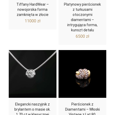
Tiffany HardWear –
Platynowy pierścionek
nowojorska forma
z turkusami
zamknięta w złocie
otoczonymi
diamentami –
11000
zł
intrygująca forma,
kunszt detalu
6500
zł
Elegancki naszyjnik z
Pierścionek z
brylantem o masie ok.
Diamentami – Włoski
1,70 ct w klasycznej
Vintage z Lat 80.