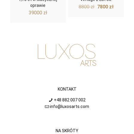
oprawie
Pierwotna
Aktualn
8800
zł
7800
zł
cena
cena
39000
zł
wynosiła:
wynosi:
8800 zł.
7800 zł.
KONTAKT
+48 882 007 002
info@luxosarts.com
NA SKRÓTY