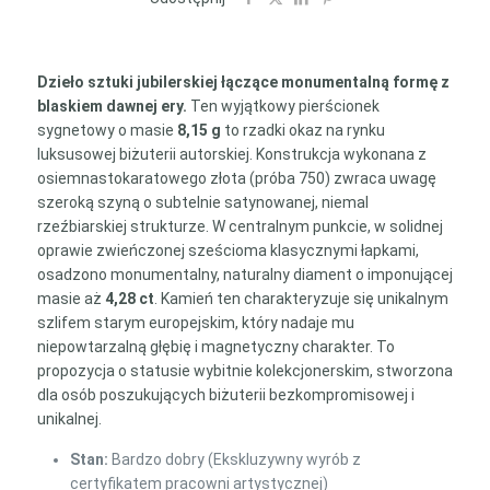
–
Szlif
Stary
Dzieło sztuki jubilerskiej łączące monumentalną formę z
Europejski
blaskiem dawnej ery.
Ten wyjątkowy pierścionek
(Złoto
sygnetowy o masie
8,15 g
to rzadki okaz na rynku
Próby
luksusowej biżuterii autorskiej. Konstrukcja wykonana z
750)
osiemnastokaratowego złota (próba 750) zwraca uwagę
szeroką szyną o subtelnie satynowanej, niemal
rzeźbiarskiej strukturze. W centralnym punkcie, w solidnej
oprawie zwieńczonej sześcioma klasycznymi łapkami,
osadzono monumentalny, naturalny diament o imponującej
masie aż
4,28 ct
. Kamień ten charakteryzuje się unikalnym
szlifem starym europejskim, który nadaje mu
niepowtarzalną głębię i magnetyczny charakter. To
propozycja o statusie wybitnie kolekcjonerskim, stworzona
dla osób poszukujących biżuterii bezkompromisowej i
unikalnej.
Stan:
Bardzo dobry (Ekskluzywny wyrób z
certyfikatem pracowni artystycznej)