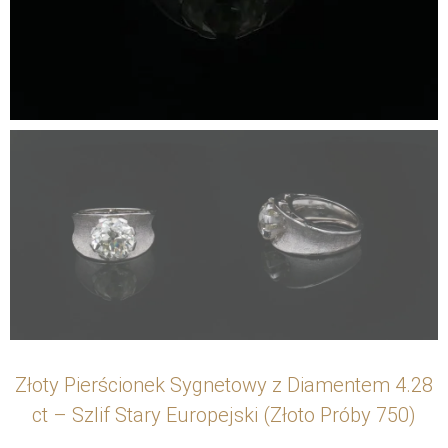
Złoty Pierścionek Sygnetowy z Diamentem 4.28
ct – Szlif Stary Europejski (Złoto Próby 750)