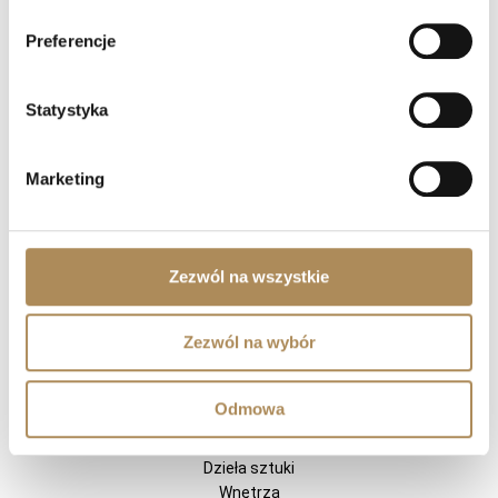
Preferencje
NA SKRÓTY
LUXOS ARTS
Statystyka
Mateusz Jóźwiak
Sklep
Kontakt
Marketing
Rejestracja
Moje konto
Odstąp od umowy tutaj
Zezwól na wszystkie
OFERTA
Zezwól na wybór
Biżuteria
Zegarki cenionych manufaktur
Odmowa
Diamenty
Kamienie szlachetne
Dzieła sztuki
Wnętrza