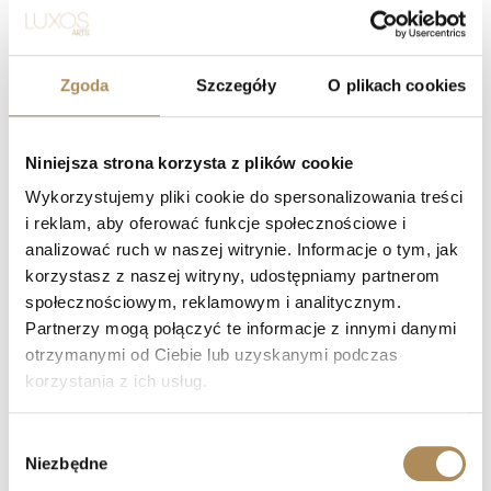
Must de Cartier —
kryształowy kałamarz z
kompletem pudełek
2200
zł
Zgoda
Szczegóły
O plikach cookies
Niniejsza strona korzysta z plików cookie
Wykorzystujemy pliki cookie do spersonalizowania treści
i reklam, aby oferować funkcje społecznościowe i
analizować ruch w naszej witrynie. Informacje o tym, jak
korzystasz z naszej witryny, udostępniamy partnerom
społecznościowym, reklamowym i analitycznym.
Partnerzy mogą połączyć te informacje z innymi danymi
otrzymanymi od Ciebie lub uzyskanymi podczas
korzystania z ich usług.
KONTAKT
+48 882 007 002
Wybór
info@luxosarts.com
Niezbędne
zgody